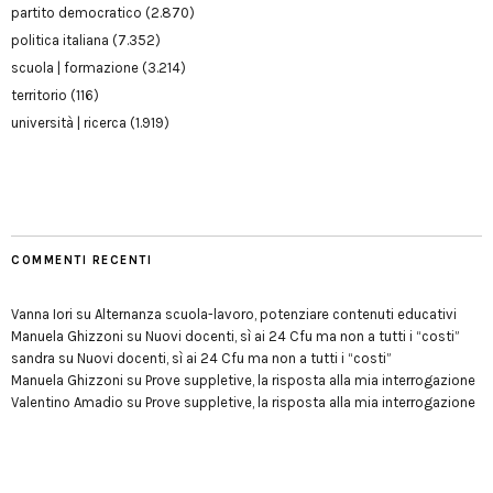
partito democratico
(2.870)
politica italiana
(7.352)
scuola | formazione
(3.214)
territorio
(116)
università | ricerca
(1.919)
COMMENTI RECENTI
Vanna Iori
su
Alternanza scuola-lavoro, potenziare contenuti educativi
Manuela Ghizzoni
su
Nuovi docenti, sì ai 24 Cfu ma non a tutti i “costi”
sandra
su
Nuovi docenti, sì ai 24 Cfu ma non a tutti i “costi”
Manuela Ghizzoni
su
Prove suppletive, la risposta alla mia interrogazione
Valentino Amadio
su
Prove suppletive, la risposta alla mia interrogazione