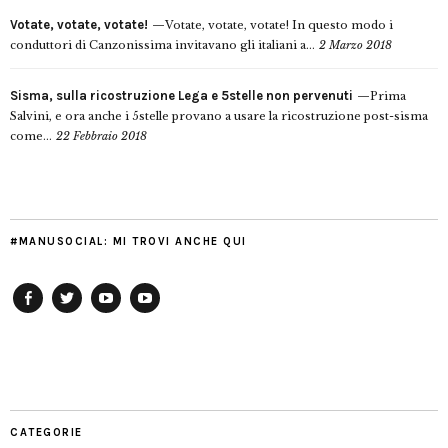
Votate, votate, votate!
Votate, votate, votate! In questo modo i
conduttori di Canzonissima invitavano gli italiani a...
2 Marzo 2018
Sisma, sulla ricostruzione Lega e 5stelle non pervenuti
Prima
Salvini, e ora anche i 5stelle provano a usare la ricostruzione post-sisma
come...
22 Febbraio 2018
#MANUSOCIAL: MI TROVI ANCHE QUI
Facebook
Twitter
YouTube
YouTube
Manu
PD
Modena
CATEGORIE