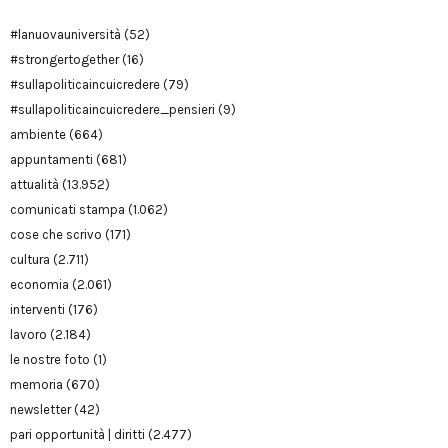
#lanuovauniversità
(52)
#strongertogether
(16)
#sullapoliticaincuicredere
(79)
#sullapoliticaincuicredere_pensieri
(9)
ambiente
(664)
appuntamenti
(681)
attualità
(13.952)
comunicati stampa
(1.062)
cose che scrivo
(171)
cultura
(2.711)
economia
(2.061)
interventi
(176)
lavoro
(2.184)
le nostre foto
(1)
memoria
(670)
newsletter
(42)
pari opportunità | diritti
(2.477)