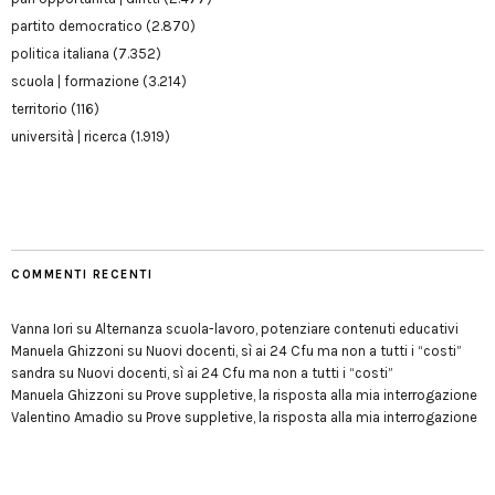
partito democratico
(2.870)
politica italiana
(7.352)
scuola | formazione
(3.214)
territorio
(116)
università | ricerca
(1.919)
COMMENTI RECENTI
Vanna Iori
su
Alternanza scuola-lavoro, potenziare contenuti educativi
Manuela Ghizzoni
su
Nuovi docenti, sì ai 24 Cfu ma non a tutti i “costi”
sandra
su
Nuovi docenti, sì ai 24 Cfu ma non a tutti i “costi”
Manuela Ghizzoni
su
Prove suppletive, la risposta alla mia interrogazione
Valentino Amadio
su
Prove suppletive, la risposta alla mia interrogazione