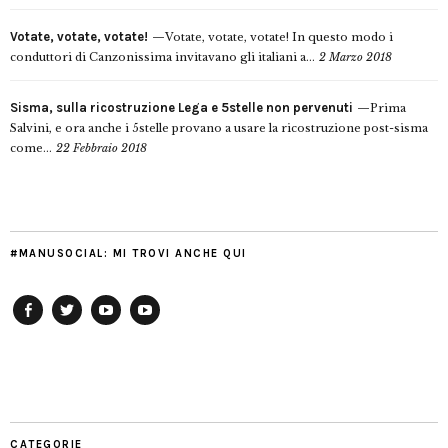
Votate, votate, votate!
Votate, votate, votate! In questo modo i
conduttori di Canzonissima invitavano gli italiani a...
2 Marzo 2018
Sisma, sulla ricostruzione Lega e 5stelle non pervenuti
Prima
Salvini, e ora anche i 5stelle provano a usare la ricostruzione post-sisma
come...
22 Febbraio 2018
#MANUSOCIAL: MI TROVI ANCHE QUI
Facebook
Twitter
YouTube
YouTube
Manu
PD
Modena
CATEGORIE