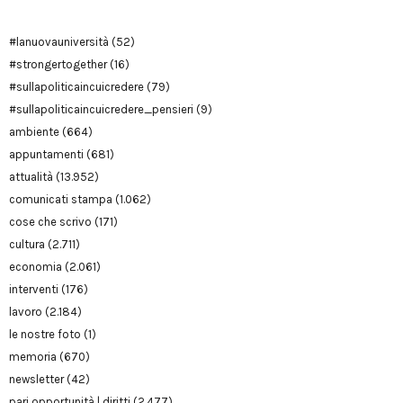
#lanuovauniversità
(52)
#strongertogether
(16)
#sullapoliticaincuicredere
(79)
#sullapoliticaincuicredere_pensieri
(9)
ambiente
(664)
appuntamenti
(681)
attualità
(13.952)
comunicati stampa
(1.062)
cose che scrivo
(171)
cultura
(2.711)
economia
(2.061)
interventi
(176)
lavoro
(2.184)
le nostre foto
(1)
memoria
(670)
newsletter
(42)
pari opportunità | diritti
(2.477)