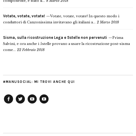
componente, è stato il...
8 Marzo 2018
Votate, votate, votate!
Votate, votate, votate! In questo modo i
conduttori di Canzonissima invitavano gli italiani a...
2 Marzo 2018
Sisma, sulla ricostruzione Lega e 5stelle non pervenuti
Prima
Salvini, e ora anche i 5stelle provano a usare la ricostruzione post-sisma
come...
22 Febbraio 2018
#MANUSOCIAL: MI TROVI ANCHE QUI
Facebook
Twitter
YouTube
YouTube
Manu
PD
Modena