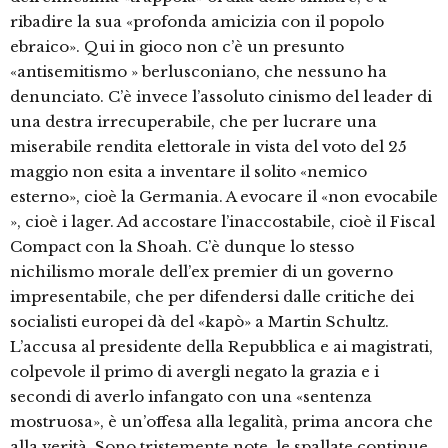
ribadire la sua «profonda amicizia con il popolo
ebraico». Qui in gioco non c’è un presunto
«antisemitismo » berlusconiano, che nessuno ha
denunciato. C’è invece l’assoluto cinismo del leader di
una destra irrecuperabile, che per lucrare una
miserabile rendita elettorale in vista del voto del 25
maggio non esita a inventare il solito «nemico
esterno», cioè la Germania. A evocare il «non evocabile
», cioè i lager. Ad accostare l’inaccostabile, cioè il Fiscal
Compact con la Shoah. C’è dunque lo stesso
nichilismo morale dell’ex premier di un governo
impresentabile, che per difendersi dalle critiche dei
socialisti europei dà del «kapò» a Martin Schultz.
L’accusa al presidente della Repubblica e ai magistrati,
colpevole il primo di avergli negato la grazia e i
secondi di averlo infangato con una «sentenza
mostruosa», è un’offesa alla legalità, prima ancora che
alla verità. Sono tristemente note, le spallate continue