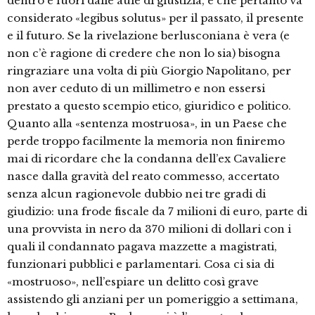
dentro e fuori dalle aule di giustizia, e che pertanto va
considerato «legibus solutus» per il passato, il presente
e il futuro. Se la rivelazione berlusconiana è vera (e
non c’è ragione di credere che non lo sia) bisogna
ringraziare una volta di più Giorgio Napolitano, per
non aver ceduto di un millimetro e non essersi
prestato a questo scempio etico, giuridico e politico.
Quanto alla «sentenza mostruosa», in un Paese che
perde troppo facilmente la memoria non finiremo
mai di ricordare che la condanna dell’ex Cavaliere
nasce dalla gravità del reato commesso, accertato
senza alcun ragionevole dubbio nei tre gradi di
giudizio: una frode fiscale da 7 milioni di euro, parte di
una provvista in nero da 370 milioni di dollari con i
quali il condannato pagava mazzette a magistrati,
funzionari pubblici e parlamentari. Cosa ci sia di
«mostruoso», nell’espiare un delitto così grave
assistendo gli anziani per un pomeriggio a settimana,