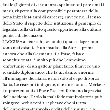
finale (7 giorni di «assistenza» spalmati sui prossimi 11
mesi), rispetto alla comprensibile pesantezza della
pena iniziale (4 anni di carcere). Invece no. Il senso
dello Stato, il rispetto delle istituzioni, il principio di
legalità: nulla di tutto questo appartiene alla cultura
politica di Berlusconi.
L’ACCUSA ai tedeschi, secondo i quali «i lager non
sono mai esistiti», è un insulto alla Storia, prima
ancora che alla Germania. La frase, falsa e
sconclusionata, è molto più che l’ennesimo
«infortunio» di un gaffeur planetario. È invece uno
scandalo diplomatico, che fa un danno enorme
all’immagine dell’Italia, e non solo al capo di Forza
Italia. Le reazioni indignate, che uniscono la Merkel e
i rappresentanti di Ppe e Pse, confermano la gravità
dell’incidente. E solo la malafede manipolatoria può
spingere Berlusconi a replicare che si tratta
dell’ennesima «trappola» ordita delle sinistre, e a