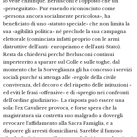
lo vede chiunque. Berlusconi è l’opposto che un
«perseguitato». Pur essendo riconosciuto come
«persona ancora socialmente pericolosa», ha
beneficiato di uno «statuto speciale» che non limita la
sua «agibilità politica» né preclude la sua campagna
elettorale (cominciata infatti proprio con le armi
distruttive dell’anti- europeismo e dell’anti-Stato).
Resta da chiedersi perché Berlusconi continui
imperterrito a sparare sul Colle e sulle toghe, dal
momento che la Sorveglianza gli ha concesso i servizi
sociali purché si attenga alle «regole della civile
convivenza, del decoro e del rispetto delle istituzioni »
ed eviti le frasi «offensive» e di «spregio nei confronti
dell’ordine giudiziario». La risposta può essere una
sola: l’ex Cavaliere provoca, e forse spera che la
magistratura sia costretta suo malgrado a dovergli
revocare l’affidamento alla Sacra Famiglia, e a
disporre gli arresti domiciliarsi. Sarebbe il famoso