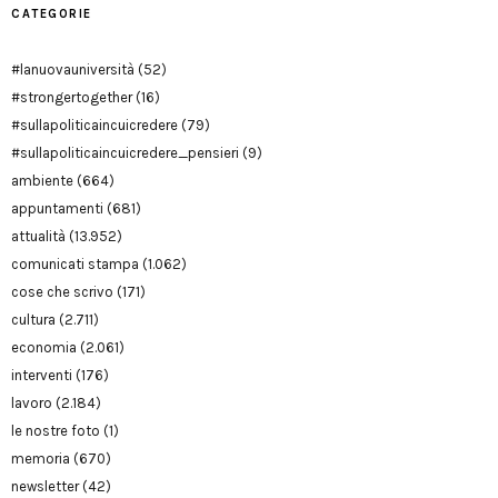
CATEGORIE
#lanuovauniversità
(52)
#strongertogether
(16)
#sullapoliticaincuicredere
(79)
#sullapoliticaincuicredere_pensieri
(9)
ambiente
(664)
appuntamenti
(681)
attualità
(13.952)
comunicati stampa
(1.062)
cose che scrivo
(171)
cultura
(2.711)
economia
(2.061)
interventi
(176)
lavoro
(2.184)
le nostre foto
(1)
memoria
(670)
newsletter
(42)