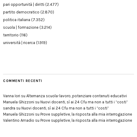
pari opportunità | diritti
(2.477)
partito democratico
(2.870)
politica italiana
(7.352)
scuola | formazione
(3.214)
territorio
(116)
università | ricerca
(1.919)
COMMENTI RECENTI
Vanna Iori
su
Alternanza scuola-lavoro, potenziare contenuti educativi
Manuela Ghizzoni
su
Nuovi docenti, sì ai 24 Cfu ma non a tutti i “costi”
sandra
su
Nuovi docenti, sì ai 24 Cfu ma non a tutti i “costi”
Manuela Ghizzoni
su
Prove suppletive, la risposta alla mia interrogazione
Valentino Amadio
su
Prove suppletive, la risposta alla mia interrogazione