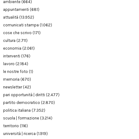
ambiente
(664)
appuntamenti
(681)
attualità
(13.952)
comunicati stampa
(1.062)
cose che scrivo
(171)
cultura
(2.711)
economia
(2.061)
interventi
(176)
lavoro
(2.184)
le nostre foto
(1)
memoria
(670)
newsletter
(42)
pari opportunità | diritti
(2.477)
partito democratico
(2.870)
politica italiana
(7.352)
scuola | formazione
(3.214)
territorio
(116)
università | ricerca
(1.919)