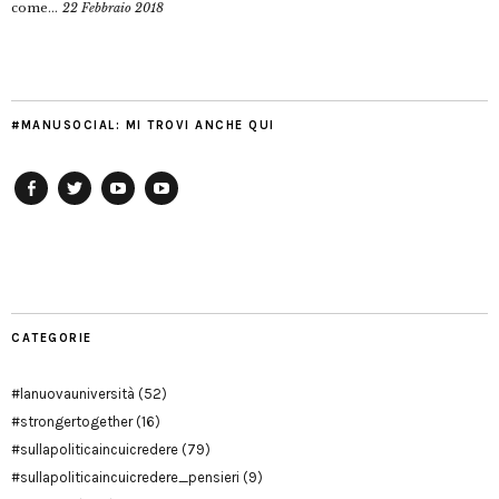
come...
22 Febbraio 2018
#MANUSOCIAL: MI TROVI ANCHE QUI
Facebook
Twitter
YouTube
YouTube
Manu
PD
Modena
CATEGORIE
#lanuovauniversità
(52)
#strongertogether
(16)
#sullapoliticaincuicredere
(79)
#sullapoliticaincuicredere_pensieri
(9)