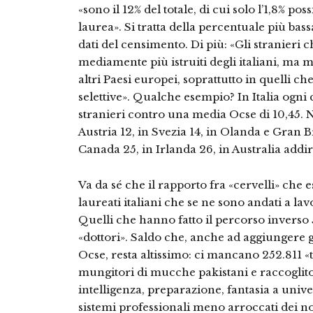
«sono il 12% del totale, di cui solo l’1,8% p
laurea». Si tratta della percentuale più bassa
dati del censimento. Di più: «Gli stranieri
mediamente più istruiti degli italia­ni, ma 
altri Paesi europei, soprattutto in quelli c
selettive». Qualche esempio? In Italia ogni 
stranieri contro una media Oc­se di 10,45. N
Austria 12, in Svezia 14, in Olanda e Gran B
Canada 25, in Irlanda 26, in Australia addir
Va da sé che il rapporto fra «cervelli» che
laureati italiani che se ne sono anda­ti a l
Quelli che hanno fatto il percor­so inverso 
«dottori». Saldo che, an­che ad aggiungere g
Ocse, resta altissimo: ci mancano 252.811 
mungitori di muc­che pakistani e raccoglit
intelligenza, prepa­razione, fantasia a univer
sistemi professionali meno arroccati dei no