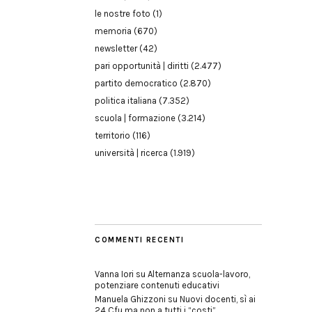
le nostre foto
(1)
memoria
(670)
newsletter
(42)
pari opportunità | diritti
(2.477)
partito democratico
(2.870)
politica italiana
(7.352)
scuola | formazione
(3.214)
territorio
(116)
università | ricerca
(1.919)
COMMENTI RECENTI
Vanna Iori
su
Alternanza scuola-lavoro,
potenziare contenuti educativi
Manuela Ghizzoni
su
Nuovi docenti, sì ai
24 Cfu ma non a tutti i “costi”