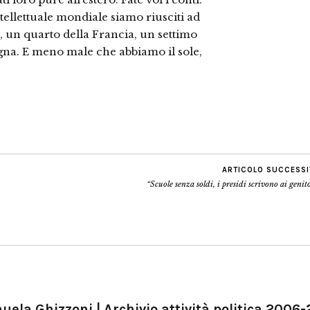
llet­tuale mondiale siamo riusciti ad
ra, un quarto della Francia, un settimo
na. E meno male che abbiamo il sole,
ARTICOLO SUCCESS
“Scuole senza soldi, i presidi scrivono ai genit
ela Ghizzoni | Archivio attività politica 2006