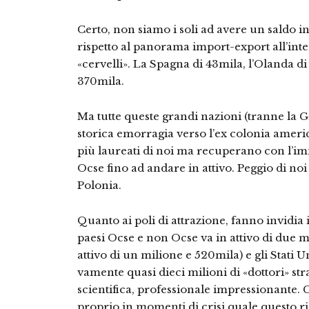
Certo, non siamo i soli ad avere un sal­do i
rispetto al panorama import-export all’inter
«cervelli». La Spagna di 43mila, l’Olanda di
370mila.
Ma tutte queste grandi nazioni (tran­ne la G
storica emorragia verso l’ex colonia ame­ri
più laureati di noi ma recuperano con l’im
Ocse fino ad andare in attivo. Peggio di noi 
Polonia.
Quanto ai poli di attrazione, fanno in­vidia 
paesi Ocse e non Ocse va in attivo di due mil
attivo di un milione e 520mila) e gli Stati U
vamente quasi dieci milioni di «dottori» stra
scientifica, professionale impressionan­te.
proprio in momenti di crisi quale questo r