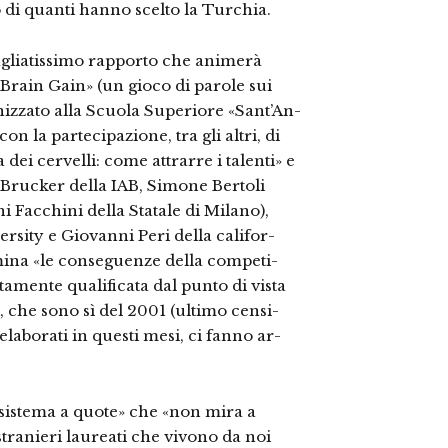
 di quanti hanno scelto la Tur­chia.
gliatissimo rapporto che animerà
Brain Gain» (un gioco di parole sui
anizzato alla Scuola Superiore «Sant’An­
n la partecipazione, tra gli altri, di
a dei cervelli: come attrarre i talenti» e
t Brucker della IAB, Simone Bertoli
ni Facchini della Statale di Milano),
ity e Giovanni Peri della califor­
amina «le conseguenze della competi­
amente qualificata dal punto di vista
i, che sono sì del 2001 (ultimo censi­
laborati in questi mesi, ci fanno ar­
ale sistema a quote» che «non mira a
i stranieri laureati che vivono da noi