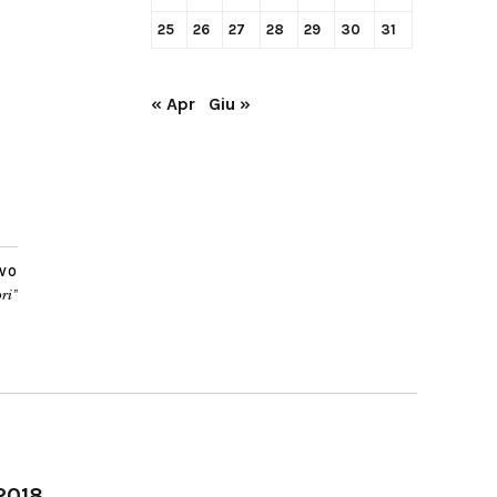
25
26
27
28
29
30
31
« Apr
Giu »
IVO
ori”
-2018