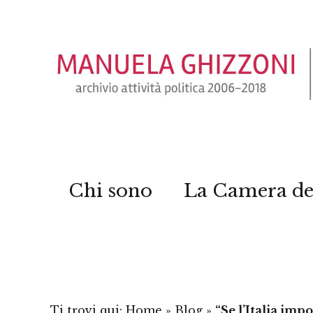
Chi sono
La Camera de
Ti trovi qui:
Home
»
Blog
»
“Se l’Italia imp