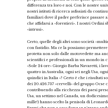
differen­za tra loro e noi. Con le nostre univ
nostri istituti di ricerca asfissiati da conti­n
familiari dove il padre preferi­sce passare a
che affidar­si a «forestieri». I nostri Ordini
«intrusi».
Certo, quelle degli altri sono società «mul
con fa­stidio. Ma ce la possiamo per­metter
protetta non so­lo dalle motovedette ma anch
scientifici e professionali in un mondo in c
«Sole 24 ore» Giorgio Barba Navaretti, i la
quattro in Australia, ogni sei negli Usa, og
quindici in Ita­lia »? Certo è che i risultati s
dei 20.426.737 «cervelli» del gruppo Ocse c
con­tribuendo alla ricchezza dei paesi presce
Usa, un settimo nel Canada, un dodicesimo in
mille!) hanno scelto la penisola di Leonar
Fermi che non a caso forse se n’erano andati