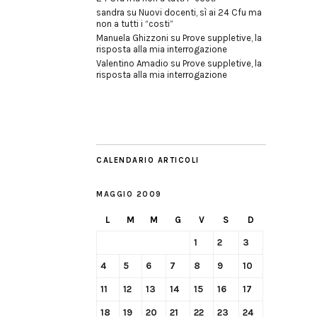
sandra
su
Nuovi docenti, sì ai 24 Cfu ma
non a tutti i “costi”
Manuela Ghizzoni
su
Prove suppletive, la
risposta alla mia interrogazione
Valentino Amadio
su
Prove suppletive, la
risposta alla mia interrogazione
CALENDARIO ARTICOLI
MAGGIO 2009
L
M
M
G
V
S
D
1
2
3
4
5
6
7
8
9
10
11
12
13
14
15
16
17
18
19
20
21
22
23
24