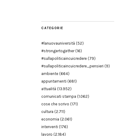
Modena
CATEGORIE
#lanuovauniversità
(52)
#strongertogether
(16)
#sullapoliticaincuicredere
(79)
#sullapoliticaincuicredere_pensieri
(9)
ambiente
(664)
appuntamenti
(681)
attualità
(13.952)
comunicati stampa
(1.062)
cose che scrivo
(171)
cultura
(2.711)
economia
(2.061)
interventi
(176)
lavoro
(2.184)