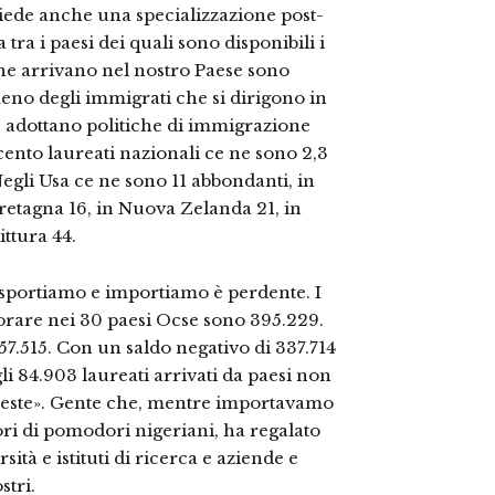
ossiede anche una specializzazione post-
 tra i paesi dei quali sono dispo­nibili i
 che arrivano nel nostro Paese sono
meno degli immigrati che si diri­gono in
he adottano politiche di immi­grazione
cento laureati nazionali ce ne sono 2,3
egli Usa ce ne sono 11 ab­bondanti, in
retagna 16, in Nuova Ze­landa 21, in
ittura 44.
 esportiamo e importiamo è perden­te. I
avorare nei 30 paesi Ocse sono 395.229.
57.515. Con un saldo negati­vo di 337.714
li 84.903 laureati arri­vati da paesi non
«teste». Gente che, mentre importavamo
ori di pomodori nigeriani, ha regalato
sità e istituti di ricerca e aziende e
stri.