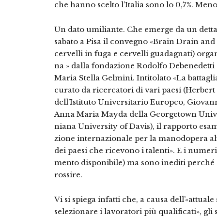
che hanno scelto l’Italia sono lo 0,7%. Meno
Un dato umiliante. Che emerge da un detta
sabato a Pisa il convegno «Brain Drain and 
cervelli in fuga e cervelli guadagnati) or­g
na » dalla fondazione Rodolfo Debenedet­ti co
Maria Stella Gelmini. Intitolato «La batta­gli
curato da ricercatori di vari paesi (Her­ber
dell’Istituto Universitario Europeo, Gio­van
Anna Maria Mayda della Georgetown Univers
niana University of Davis), il rapporto es
zione internazionale per la manodopera alt
dei paesi che ricevono i talenti». E i nu­mer
mento disponibile) ma sono inediti per­ché e
rossire.
Vi si spiega infatti che, a causa dell’«at­tu
selezionare i lavoratori più qualificati», gl