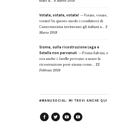
stato il...
8 Marzo 2018
Votate, votate, votate!
Votate, votate,
votate! In questo modo i conduttori di
Canzonissima invitavano gli italiani a...
2
Marzo 2018
Sisma, sulla ricostruzione Lega e
5stelle non pervenuti
Prima Salvini, e
ora anche i 5stelle provano a usare la
ricostruzione post-sisma come...
22
Febbraio 2018
#MANUSOCIAL: MI TROVI ANCHE QUI
Facebook
Twitter
YouTube
YouTube
Manu
PD