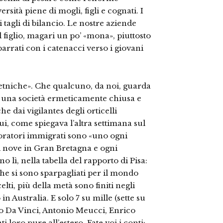
ersità piene di mogli, figli e cognati. I
ui tagli di bilancio. Le nostre azien­de
l figlio, magari un po’ «mona», piuttosto
 sbarrati con i catenacci verso i giovani
tietniche». Che qualcuno, da noi, guarda
e una società ermetica­mente chiusa e
e dai vigilantes degli orticelli
ui, come spiegava l’al­tra settimana sul
voratori immigrati sono «uno ogni
ni nove in Gran Bretagna e ogni
ono lì, nella tabella del rapporto di Pisa:
he si sono sparpagliati per il mondo
l­ti, più della metà sono finiti negli
 Au­stralia. E solo 7 su mille (sette su
do Da Vinci, Antonio Meucci, Enrico
 loro pure all’estero. Fate voi i conti: