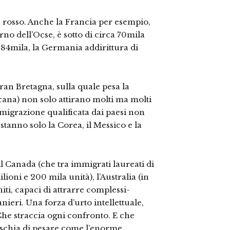
n rosso. Anche la Francia per esem­pio,
no dell’Ocse, è sotto di circa 70mila
 84mila, la Germania addirit­tura di
ran Bretagna, sulla quale pesa la
cana) non solo attirano molti ma molti
migrazione qualificata dai paesi non
stanno solo la Corea, il Messico e la
il Canada (che tra immigrati laurea­ti di
ioni e 200 mila unità), l’Australia (in
niti, capaci di attrarre complessi­
nieri. Una forza d’urto intellettuale,
 Che straccia ogni confronto. E che
ischia di pesare come l’enorme