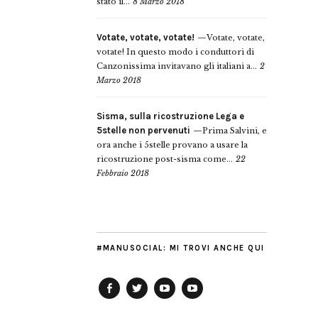
stato il...
8 Marzo 2018
Votate, votate, votate!
Votate, votate,
votate! In questo modo i conduttori di
Canzonissima invitavano gli italiani a...
2
Marzo 2018
Sisma, sulla ricostruzione Lega e
5stelle non pervenuti
Prima Salvini, e
ora anche i 5stelle provano a usare la
ricostruzione post-sisma come...
22
Febbraio 2018
#MANUSOCIAL: MI TROVI ANCHE QUI
Facebook
Twitter
YouTube
YouTube
Manu
PD