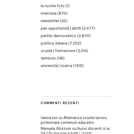
le nostre foto
(1)
memoria
(670)
newsletter
(42)
pari opportunità | diritti
(2.477)
partito democratico
(2.870)
politica italiana
(7.352)
scuola | formazione
(3.214)
territorio
(116)
università | ricerca
(1.919)
COMMENTI RECENTI
Vanna Iori
su
Alternanza scuola-lavoro,
potenziare contenuti educativi
Manuela Ghizzoni
su
Nuovi docenti, sì ai
24 Cfu ma non a tutti i “costi”