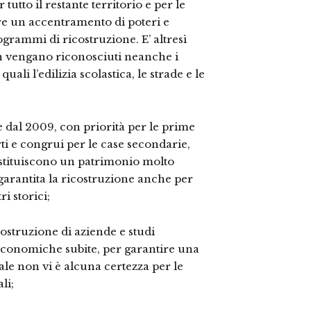
 tutto il restante territorio e per le
rre un accentramento di poteri e
ogrammi di ricostruzione. E’ altresì
on vengano riconosciuti neanche i
ali l’edilizia scolastica, le strade e le
re dal 2009, con priorità per le prime
i e congrui per le case secondarie,
costituiscono un patrimonio molto
garantita la ricostruzione anche per
i storici;
costruzione di aziende e studi
 economiche subite, per garantire una
ale non vi è alcuna certezza per le
li;