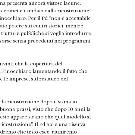
ia ma presenta ancora vistose lacune.
omette i sindaci dalla ricostruzione”,
nocchiaro. Per il Pd “non è accettabile
ato potere sui centri storici, mentre
e strutture pubbliche si voglia introdurre
risorse senza precedenti nei programmi
nvinti che la copertura del
a Finocchiaro lamentando il fatto che
 e le imprese, sul restauro del
r la ricostruzione dopo il sisma in
buona prassi, visto che dopo 10 anni la
questo appare strano che quel modello si
ricostruzione”. Il Pd apre una riserva
Vedremo che testo esce, riuniremo