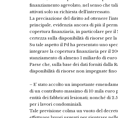
finanziamento agevolato, nel senso che tal
attivati solo su richiesta dell’interessato.
La precisazione del diritto ad ottenere l’int
principale, evidenzia ancora di più il perm
copertura finanziaria, in particolare per i
certezza sulla disponibilità di risorse per l
Su tale aspetto il Pd ha presentato uno sp
integrare la copertura finanziaria per il 
stanziamento di almeno 1 miliardo di euro a
Paese che, sulla base dei dati forniti dalla
disponibilità di risorse non impegnate fino a
–
E’ stato accolto un importante emendame
di un contributo massimo di 10 mila euro per
entità dei fabbricati lesionati; nonché di 2
per i lavori condominiali.
Tale previsione colma un vuoto del decreto 
effettuare lavori urgenti per rientrare nelle