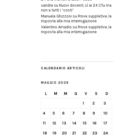
sandra
su
Nuovi docenti, sì ai 24 Cfu ma
non a tutti i “costi”
Manuela Ghizzoni
su
Prove suppletive, la
risposta alla mia interrogazione
Valentino Amadio
su
Prove suppletive, la
risposta alla mia interrogazione
CALENDARIO ARTICOLI
MAGGIO 2009
L
M
M
G
V
S
D
1
2
3
4
5
6
7
8
9
10
11
12
13
14
15
16
17
18
19
20
21
22
23
24