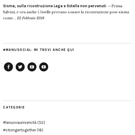
Sisma, sulla ricostruzione Lega e 5stelle non pervenuti
Prima
Salvini, e ora anche i 5stelle provano a usare la ricostruzione post-sisma
come...
22 Febbraio 2018
#MANUSOCIAL: MI TROVI ANCHE QUI
Facebook
Twitter
YouTube
YouTube
Manu
PD
Modena
CATEGORIE
#lanuovauniversità
(52)
#strongertogether
(16)