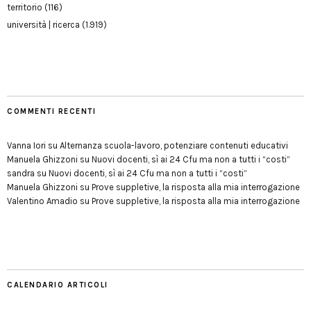
territorio
(116)
università | ricerca
(1.919)
COMMENTI RECENTI
Vanna Iori
su
Alternanza scuola-lavoro, potenziare contenuti educativi
Manuela Ghizzoni
su
Nuovi docenti, sì ai 24 Cfu ma non a tutti i “costi”
sandra
su
Nuovi docenti, sì ai 24 Cfu ma non a tutti i “costi”
Manuela Ghizzoni
su
Prove suppletive, la risposta alla mia interrogazione
Valentino Amadio
su
Prove suppletive, la risposta alla mia interrogazione
CALENDARIO ARTICOLI