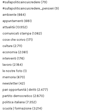
#sullapoliticaincuicredere
(79)
#sullapoliticaincuicredere_pensieri
(9)
ambiente
(664)
appuntamenti
(681)
attualità
(13.952)
comunicati stampa
(1.062)
cose che scrivo
(171)
cultura
(2.711)
economia
(2.061)
interventi
(176)
lavoro
(2.184)
le nostre foto
(1)
memoria
(670)
newsletter
(42)
pari opportunità | diritti
(2.477)
partito democratico
(2.870)
politica italiana
(7.352)
scuola | formazione
(3.214)