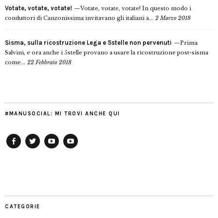
Votate, votate, votate!
Votate, votate, votate! In questo modo i
conduttori di Canzonissima invitavano gli italiani a...
2 Marzo 2018
Sisma, sulla ricostruzione Lega e 5stelle non pervenuti
Prima
Salvini, e ora anche i 5stelle provano a usare la ricostruzione post-sisma
come...
22 Febbraio 2018
#MANUSOCIAL: MI TROVI ANCHE QUI
Facebook
Twitter
YouTube
YouTube
Manu
PD
Modena
CATEGORIE