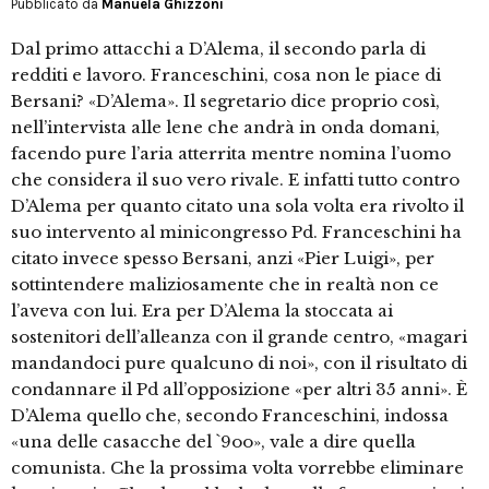
Pubblicato da
Manuela Ghizzoni
Dal primo attacchi a D’Alema, il secondo parla di
redditi e lavoro. Franceschini, cosa non le piace di
Bersani? «D’Alema». Il segretario dice proprio così,
nell’intervista alle lene che andrà in onda domani,
facendo pure l’aria atterrita mentre nomina l’uomo
che considera il suo vero rivale. E infatti tutto contro
D’Alema per quanto citato una sola volta era rivolto il
suo intervento al minicongresso Pd. Franceschini ha
citato invece spesso Bersani, anzi «Pier Luigi», per
sottintendere maliziosamente che in realtà non ce
l’aveva con lui. Era per D’Alema la stoccata ai
sostenitori dell’alleanza con il grande centro, «magari
mandandoci pure qualcuno di noi», con il risultato di
condannare il Pd all’opposizione «per altri 35 anni». È
D’Alema quello che, secondo Franceschini, indossa
«una delle casacche del `9oo», vale a dire quella
comunista. Che la prossima volta vorrebbe eliminare