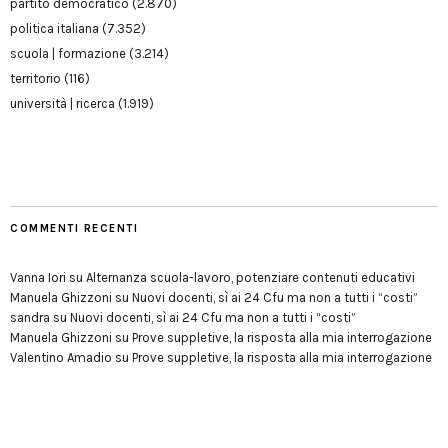
partito democratico
(2.870)
politica italiana
(7.352)
scuola | formazione
(3.214)
territorio
(116)
università | ricerca
(1.919)
COMMENTI RECENTI
Vanna Iori
su
Alternanza scuola-lavoro, potenziare contenuti educativi
Manuela Ghizzoni
su
Nuovi docenti, sì ai 24 Cfu ma non a tutti i “costi”
sandra
su
Nuovi docenti, sì ai 24 Cfu ma non a tutti i “costi”
Manuela Ghizzoni
su
Prove suppletive, la risposta alla mia interrogazione
Valentino Amadio
su
Prove suppletive, la risposta alla mia interrogazione