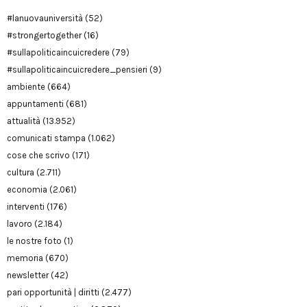
#lanuovauniversità
(52)
#strongertogether
(16)
#sullapoliticaincuicredere
(79)
#sullapoliticaincuicredere_pensieri
(9)
ambiente
(664)
appuntamenti
(681)
attualità
(13.952)
comunicati stampa
(1.062)
cose che scrivo
(171)
cultura
(2.711)
economia
(2.061)
interventi
(176)
lavoro
(2.184)
le nostre foto
(1)
memoria
(670)
newsletter
(42)
pari opportunità | diritti
(2.477)