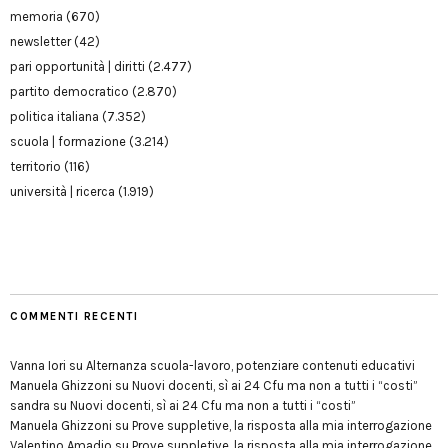
memoria
(670)
newsletter
(42)
pari opportunità | diritti
(2.477)
partito democratico
(2.870)
politica italiana
(7.352)
scuola | formazione
(3.214)
territorio
(116)
università | ricerca
(1.919)
COMMENTI RECENTI
Vanna Iori
su
Alternanza scuola-lavoro, potenziare contenuti educativi
Manuela Ghizzoni
su
Nuovi docenti, sì ai 24 Cfu ma non a tutti i “costi”
sandra
su
Nuovi docenti, sì ai 24 Cfu ma non a tutti i “costi”
Manuela Ghizzoni
su
Prove suppletive, la risposta alla mia interrogazione
Valentino Amadio
su
Prove suppletive, la risposta alla mia interrogazione