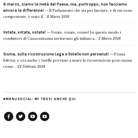
8 marzo, siamo la metà del Paese, ma, purtroppo, non facciamo
ancora la differenza!
Il Parlamento che sta per lasciare, e di cui sono
componente, è stato il...
8 Marzo 2018
Votate, votate, votate!
Votate, votate, votate! In questo modo i
conduttori di Canzonissima invitavano gli italiani a...
2 Marzo 2018
Sisma, sulla ricostruzione Lega e 5stelle non pervenuti
Prima
Salvini, e ora anche i 5stelle provano a usare la ricostruzione post-sisma
come...
22 Febbraio 2018
#MANUSOCIAL: MI TROVI ANCHE QUI
Facebook
Twitter
YouTube
YouTube
Manu
PD
Modena