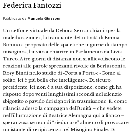
Federica Fantozzi
Pubblicato da
Manuela Ghizzoni
Un ceffone virtuale da Debora Serracchiani «per la
maleducazione», la tranciante definitività di Emma
Bonino a proposito delle «patetiche ingiurie di stampo
misogino», l’invito a chiarire in Parlamento da Livia
Turco. A tre giorni di distanza non si affievoliscono le
reazioni alle parole sprezzanti rivolte da Berlusconi a
Rosy Bindi nello studio di «Porta a Porta»: «Come al
solito, lei è più bella che intelligente». Di sicuro,
presidente, lei non è a sua disposizione, come gli ha
risposto dopo venti lunghissimi secondi nel silenzio
sbigottito o pavido dei signori in trasmissione. E, come
rilancia adesso la campagna dell’Unità – che vedete
nell’illustrazione di Beatrice Alemagna qui a fianco –
speranzosa se non di “rieducare” almeno di provocare
un istante di resipiscenza nel Misogino Finale. Di