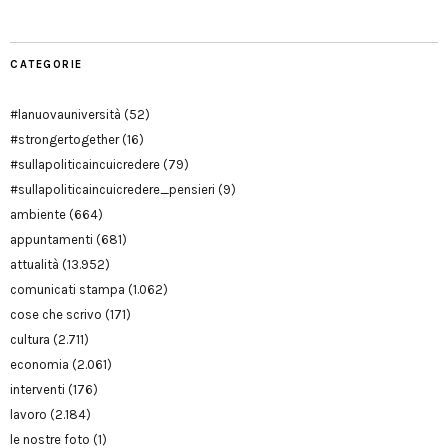
CATEGORIE
#lanuovauniversità
(52)
#strongertogether
(16)
#sullapoliticaincuicredere
(79)
#sullapoliticaincuicredere_pensieri
(9)
ambiente
(664)
appuntamenti
(681)
attualità
(13.952)
comunicati stampa
(1.062)
cose che scrivo
(171)
cultura
(2.711)
economia
(2.061)
interventi
(176)
lavoro
(2.184)
le nostre foto
(1)