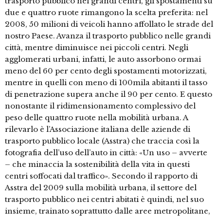
trasporto pubblico nei grandi centri, gli spostamenti su
due e quattro ruote rimangono la scelta preferita: nel
2008, 50 milioni di veicoli hanno affollato le strade del
nostro Paese. Avanza il trasporto pubblico nelle grandi
città, mentre diminuisce nei piccoli centri. Negli
agglomerati urbani, infatti, le auto assorbono ormai
meno del 60 per cento degli spostamenti motorizzati,
mentre in quelli con meno di 100mila abitanti il tasso
di penetrazione supera anche il 90 per cento. E questo
nonostante il ridimensionamento complessivo del
peso delle quattro ruote nella mobilità urbana. A
rilevarlo è l’Associazione italiana delle aziende di
trasporto pubblico locale (Asstra) che traccia così la
fotografia dell’uso dell’auto in città: «Un uso – avverte
– che minaccia la sostenibilità della vita in questi
centri soffocati dal traffico». Secondo il rapporto di
Asstra del 2009 sulla mobilità urbana, il settore del
trasporto pubblico nei centri abitati è quindi, nel suo
insieme, trainato soprattutto dalle aree metropolitane,