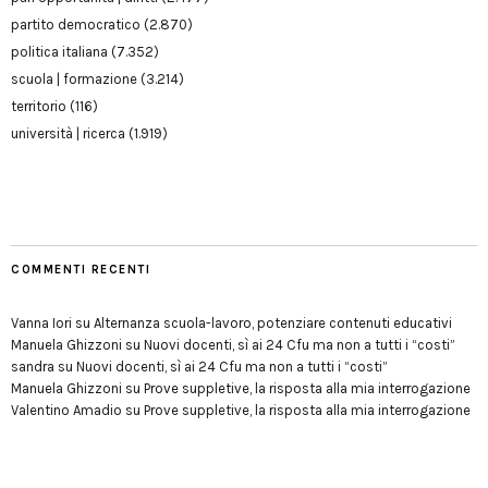
partito democratico
(2.870)
politica italiana
(7.352)
scuola | formazione
(3.214)
territorio
(116)
università | ricerca
(1.919)
COMMENTI RECENTI
Vanna Iori
su
Alternanza scuola-lavoro, potenziare contenuti educativi
Manuela Ghizzoni
su
Nuovi docenti, sì ai 24 Cfu ma non a tutti i “costi”
sandra
su
Nuovi docenti, sì ai 24 Cfu ma non a tutti i “costi”
Manuela Ghizzoni
su
Prove suppletive, la risposta alla mia interrogazione
Valentino Amadio
su
Prove suppletive, la risposta alla mia interrogazione