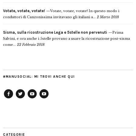
Votate, votate, votate!
Votate, votate, votate! In questo modo i
conduttori di Canzonissima invitavano gli italiani a...
2 Marzo 2018
Sisma, sulla ricostruzione Lega e 5stelle non pervenuti
Prima
Salvini, e ora anche i 5stelle provano a usare la ricostruzione post-sisma
come...
22 Febbraio 2018
#MANUSOCIAL: MI TROVI ANCHE QUI
Facebook
Twitter
YouTube
YouTube
Manu
PD
Modena
CATEGORIE