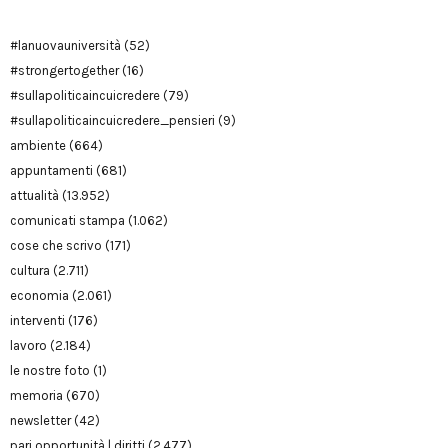
#lanuovauniversità
(52)
#strongertogether
(16)
#sullapoliticaincuicredere
(79)
#sullapoliticaincuicredere_pensieri
(9)
ambiente
(664)
appuntamenti
(681)
attualità
(13.952)
comunicati stampa
(1.062)
cose che scrivo
(171)
cultura
(2.711)
economia
(2.061)
interventi
(176)
lavoro
(2.184)
le nostre foto
(1)
memoria
(670)
newsletter
(42)
pari opportunità | diritti
(2.477)