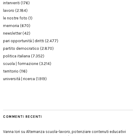
interventi
(176)
lavoro
(2.184)
le nostre foto
(1)
memoria
(670)
newsletter
(42)
pari opportunità | diritti
(2.477)
partito democratico
(2.870)
politica italiana
(7.352)
scuola | formazione
(3.214)
territorio
(116)
università | ricerca
(1.919)
COMMENTI RECENTI
Vanna Iori
su
Alternanza scuola-lavoro, potenziare contenuti educativi