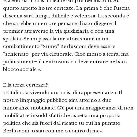
«Credo sia in crisi la leadership di Berlusconi. Su
questo aspetto ho tre certezze. La prima è che l’uscita
di scena sarà lunga, difficile e velenosa. La seconda è
che sarebbe un errore pensare di sconfiggere il
premier attraverso la via giudiziaria o con una
spallata. Se mi passa la metafora:come in un
combattimento “Sumo” Berlusconi deve essere
“schienato” per via elettorale. Cioè messo a terra, ma
politicamente: il centrosinistra deve entrare nel suo
blocco sociale ».
E la terza certezza?
«L’Italia sta vivendo una crisi di rappresentanza. Il
nostro linguaggio pubblico gira attorno a due
minoranze mobilitate. C’è poi una maggioranza di non
mobilitati e insoddisfatti che aspetta una proposta
politica che sia fuori dal ricatto su cui ha puntato
Berlusconi: o stai con me o contro di me».