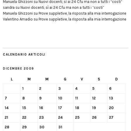
Manuela Ghizzoni
su
Nuovi docenti, sì ai 24 Cfu ma non a tutti i “costi”
sandra
su
Nuovi docenti, sì ai 24 Cfu ma non a tutti i “costi”
Manuela Ghizzoni
su
Prove suppletive, la risposta alla mia interrogazione
Valentino Amadio
su
Prove suppletive, la risposta alla mia interrogazione
CALENDARIO ARTICOLI
DICEMBRE 2009
L
M
M
G
V
S
D
1
2
3
4
5
6
7
8
9
10
11
12
13
14
15
16
17
18
19
20
21
22
23
24
25
26
27
28
29
30
31