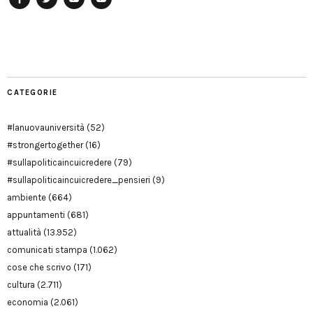
Facebook
Twitter
YouTube
YouTube
Manu
PD
Modena
CATEGORIE
#lanuovauniversità
(52)
#strongertogether
(16)
#sullapoliticaincuicredere
(79)
#sullapoliticaincuicredere_pensieri
(9)
ambiente
(664)
appuntamenti
(681)
attualità
(13.952)
comunicati stampa
(1.062)
cose che scrivo
(171)
cultura
(2.711)
economia
(2.061)