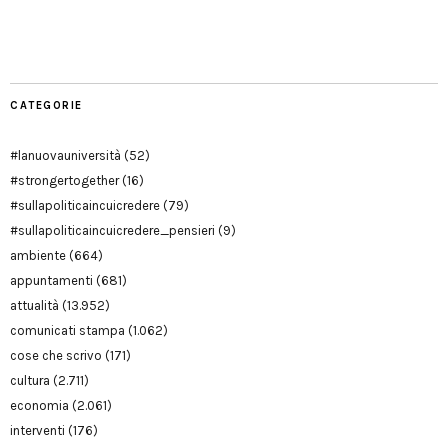
Manu
PD
Modena
CATEGORIE
#lanuovauniversità
(52)
#strongertogether
(16)
#sullapoliticaincuicredere
(79)
#sullapoliticaincuicredere_pensieri
(9)
ambiente
(664)
appuntamenti
(681)
attualità
(13.952)
comunicati stampa
(1.062)
cose che scrivo
(171)
cultura
(2.711)
economia
(2.061)
interventi
(176)