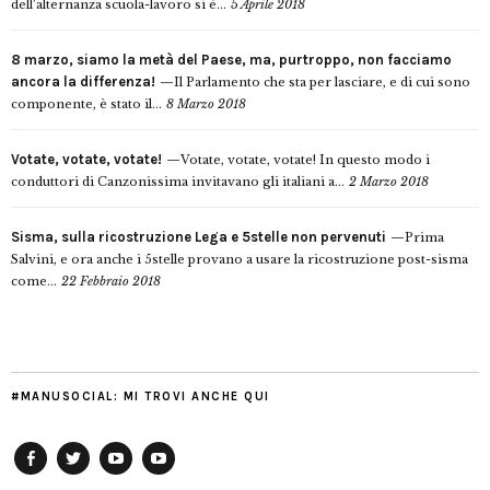
dell’alternanza scuola-lavoro si è...
5 Aprile 2018
8 marzo, siamo la metà del Paese, ma, purtroppo, non facciamo
ancora la differenza!
Il Parlamento che sta per lasciare, e di cui sono
componente, è stato il...
8 Marzo 2018
Votate, votate, votate!
Votate, votate, votate! In questo modo i
conduttori di Canzonissima invitavano gli italiani a...
2 Marzo 2018
Sisma, sulla ricostruzione Lega e 5stelle non pervenuti
Prima
Salvini, e ora anche i 5stelle provano a usare la ricostruzione post-sisma
come...
22 Febbraio 2018
#MANUSOCIAL: MI TROVI ANCHE QUI
Facebook
Twitter
YouTube
YouTube