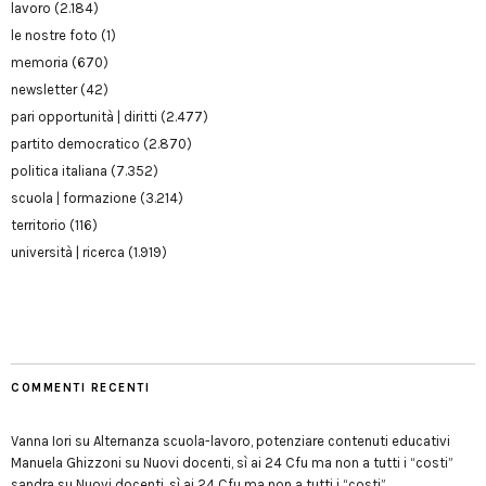
lavoro
(2.184)
le nostre foto
(1)
memoria
(670)
newsletter
(42)
pari opportunità | diritti
(2.477)
partito democratico
(2.870)
politica italiana
(7.352)
scuola | formazione
(3.214)
territorio
(116)
università | ricerca
(1.919)
COMMENTI RECENTI
Vanna Iori
su
Alternanza scuola-lavoro, potenziare contenuti educativi
Manuela Ghizzoni
su
Nuovi docenti, sì ai 24 Cfu ma non a tutti i “costi”
sandra
su
Nuovi docenti, sì ai 24 Cfu ma non a tutti i “costi”