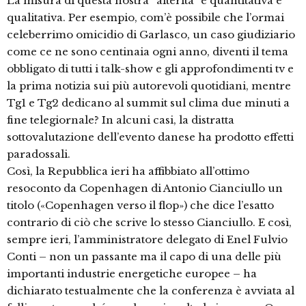
La misura di questa nostra “alterità” è quantitativa e
qualitativa. Per esempio, com’è possibile che l’ormai
celeberrimo omicidio di Garlasco, un caso giudiziario
come ce ne sono centinaia ogni anno, diventi il tema
obbligato di tutti i talk-show e gli approfondimenti tv e
la prima notizia sui più autorevoli quotidiani, mentre
Tg1 e Tg2 dedicano al summit sul clima due minuti a
fine telegiornale? In alcuni casi, la distratta
sottovalutazione dell’evento danese ha prodotto effetti
paradossali.
Così, la Repubblica ieri ha affibbiato all’ottimo
resoconto da Copenhagen di Antonio Cianciullo un
titolo («Copenhagen verso il flop») che dice l’esatto
contrario di ciò che scrive lo stesso Cianciullo. E così,
sempre ieri, l’amministratore delegato di Enel Fulvio
Conti – non un passante ma il capo di una delle più
importanti industrie energetiche europee – ha
dichiarato testualmente che la conferenza è avviata al