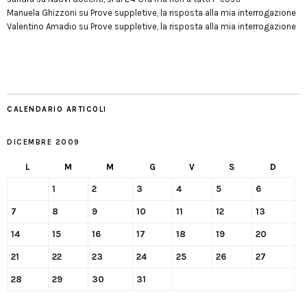
Manuela Ghizzoni
su
Prove suppletive, la risposta alla mia interrogazione
Valentino Amadio
su
Prove suppletive, la risposta alla mia interrogazione
CALENDARIO ARTICOLI
DICEMBRE 2009
L
M
M
G
V
S
D
1
2
3
4
5
6
7
8
9
10
11
12
13
14
15
16
17
18
19
20
21
22
23
24
25
26
27
28
29
30
31