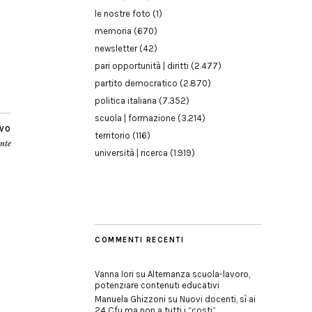
le nostre foto
(1)
memoria
(670)
newsletter
(42)
pari opportunità | diritti
(2.477)
partito democratico
(2.870)
politica italiana
(7.352)
scuola | formazione
(3.214)
IVO
territorio
(116)
ante
università | ricerca
(1.919)
COMMENTI RECENTI
Vanna Iori
su
Alternanza scuola-lavoro,
potenziare contenuti educativi
Manuela Ghizzoni
su
Nuovi docenti, sì ai
24 Cfu ma non a tutti i “costi”