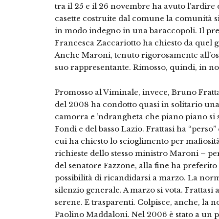
tra il 25 e il 26 novembre ha avuto l’ardire 
casette costruite dal comune la comunità s
in modo indegno in una baraccopoli. Il pres
Francesca Zaccariotto ha chiesto da quel gio
Anche Maroni, tenuto rigorosamente all’oscu
suo rappresentante. Rimosso, quindi, in nom
Promosso al Viminale, invece, Bruno Frattasi
del 2008 ha condotto quasi in solitario una
camorra e ’ndrangheta che piano piano si s
Fondi e del basso Lazio. Frattasi ha “perso”
cui ha chiesto lo scioglimento per mafiosit
richieste dello stesso ministro Maroni – pe
del senatore Fazzone, alla fine ha preferito
possibilità di ricandidarsi a marzo. La norm
silenzio generale. A marzo si vota. Frattasi
serene. E trasparenti. Colpisce, anche, la 
Paolino Maddaloni. Nel 2006 è stato a un p