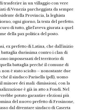
di trasferire in un villaggio con vere
inti di Venezia parcheggiata da sempre
idente della Provincia, la leghista
rno, ogni giorno, la testa del prefetto.
ro di tutto, gliel’aveva giurata a quel
e della pax politica del posto.
, ex prefetto di Latina, che dall’inizio
 battaglia durissima contro i clan di
ono impossessati del territorio di
 quella battaglia perché il comune di
à non è stato sciolto – nonostante due
rché il sindaco Parisella (pdl), uomo
 il minore dei mali: dimissioni, con la
alizzazione è già in atto a Fondi. Nel
 avrebbe potuto garantire elezioni più
nomina del nuovo prefetto di Frosinone,
asso dal diventare sindaco di Caserta