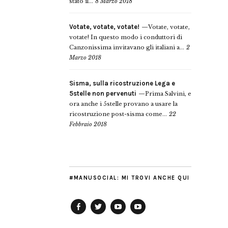
stato il...
8 Marzo 2018
Votate, votate, votate!
Votate, votate,
votate! In questo modo i conduttori di
Canzonissima invitavano gli italiani a...
2
Marzo 2018
Sisma, sulla ricostruzione Lega e
5stelle non pervenuti
Prima Salvini, e
ora anche i 5stelle provano a usare la
ricostruzione post-sisma come...
22
Febbraio 2018
#MANUSOCIAL: MI TROVI ANCHE QUI
Facebook
Twitter
YouTube
YouTube
Manu
PD