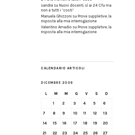
sandra
su
Nuovi docenti, sì ai 24 Cfu ma
non a tutti i “costi”
Manuela Ghizzoni
su
Prove suppletive, la
risposta alla mia interrogazione
Valentino Amadio
su
Prove suppletive, la
risposta alla mia interrogazione
CALENDARIO ARTICOLI
DICEMBRE 2009
L
M
M
G
V
S
D
1
2
3
4
5
6
7
8
9
10
11
12
13
14
15
16
17
18
19
20
21
22
23
24
25
26
27