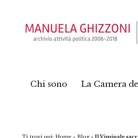
Chi sono
La Camera de
Ti trovi qui:
Home
»
Blog
»
Il Viminale sacri