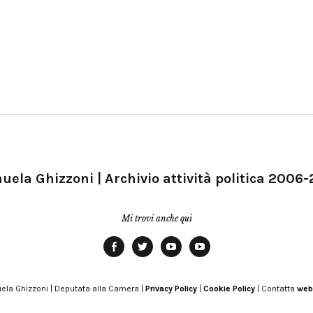
ela Ghizzoni | Archivio attività politica 2006
Mi trovi anche qui
Facebook
Twitter
YouTube
YouTube
Manu
PD
Modena
ela Ghizzoni | Deputata alla Camera |
Privacy Policy
|
Cookie Policy
| Contatta
web