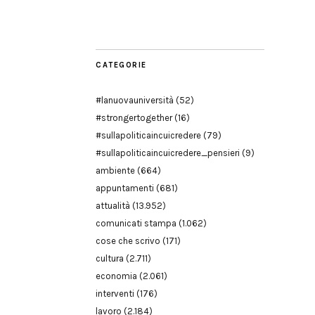
Modena
CATEGORIE
#lanuovauniversità
(52)
#strongertogether
(16)
#sullapoliticaincuicredere
(79)
#sullapoliticaincuicredere_pensieri
(9)
ambiente
(664)
appuntamenti
(681)
attualità
(13.952)
comunicati stampa
(1.062)
cose che scrivo
(171)
cultura
(2.711)
economia
(2.061)
interventi
(176)
lavoro
(2.184)