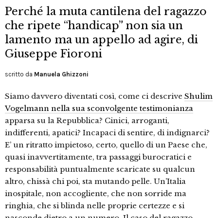
Perché la muta cantilena del ragazzo
che ripete “handicap” non sia un
lamento ma un appello ad agire, di
Giuseppe Fioroni
scritto da
Manuela Ghizzoni
Siamo davvero diventati così, come ci descrive
Shulim
Vogelmann nella sua sconvolgente testimonianza
apparsa su la Repubblica? Cinici, arroganti,
indifferenti, apatici? Incapaci di sentire, di indignarci?
E’ un ritratto impietoso, certo, quello di un Paese che,
quasi inavvertitamente, tra passaggi burocratici e
responsabilità puntualmente scaricate su qualcun
altro, chissà chi poi, sta mutando pelle. Un’Italia
inospitale, non accogliente, che non sorride ma
ringhia, che si blinda nelle proprie certezze e si
nasconde dietro a un numero. Il caso del ragazzo