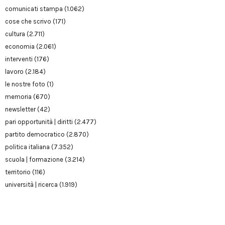
comunicati stampa
(1.062)
cose che scrivo
(171)
cultura
(2.711)
economia
(2.061)
interventi
(176)
lavoro
(2.184)
le nostre foto
(1)
memoria
(670)
newsletter
(42)
pari opportunità | diritti
(2.477)
partito democratico
(2.870)
politica italiana
(7.352)
scuola | formazione
(3.214)
territorio
(116)
università | ricerca
(1.919)