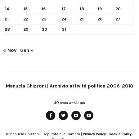
14
15
16
17
18
19
20
21
22
23
24
25
26
27
28
29
30
31
« Nov
Gen »
Manuela Ghizzoni | Archivio attività politica 2006-2018
Mi trovi anche qui
Facebook
Twitter
YouTube
YouTube
Manu
PD
Modena
© Manuela Ghizzoni | Deputata alla Camera |
Privacy Policy
|
Cookie Policy
|