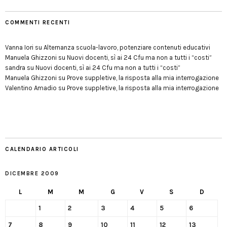
COMMENTI RECENTI
Vanna Iori
su
Alternanza scuola-lavoro, potenziare contenuti educativi
Manuela Ghizzoni
su
Nuovi docenti, sì ai 24 Cfu ma non a tutti i “costi”
sandra
su
Nuovi docenti, sì ai 24 Cfu ma non a tutti i “costi”
Manuela Ghizzoni
su
Prove suppletive, la risposta alla mia interrogazione
Valentino Amadio
su
Prove suppletive, la risposta alla mia interrogazione
CALENDARIO ARTICOLI
DICEMBRE 2009
L
M
M
G
V
S
D
1
2
3
4
5
6
7
8
9
10
11
12
13