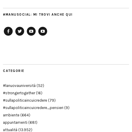
#MANUSOCIAL: MI TROVI ANCHE QUI
Facebook
Twitter
YouTube
YouTube
Manu
PD
Modena
CATEGORIE
#lanuovauniversità
(52)
#strongertogether
(16)
#sullapoliticaincuicredere
(79)
#sullapoliticaincuicredere_pensieri
(9)
ambiente
(664)
appuntamenti
(681)
attualità
(13.952)