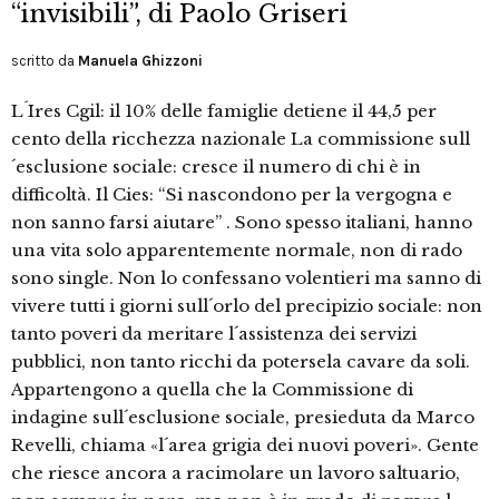
“invisibili”, di Paolo Griseri
scritto da
Manuela Ghizzoni
L´Ires Cgil: il 10% delle famiglie detiene il 44,5 per
cento della ricchezza nazionale La commissione sull
´esclusione sociale: cresce il numero di chi è in
difficoltà. Il Cies: “Si nascondono per la vergogna e
non sanno farsi aiutare” . Sono spesso italiani, hanno
una vita solo apparentemente normale, non di rado
sono single. Non lo confessano volentieri ma sanno di
vivere tutti i giorni sull´orlo del precipizio sociale: non
tanto poveri da meritare l´assistenza dei servizi
pubblici, non tanto ricchi da potersela cavare da soli.
Appartengono a quella che la Commissione di
indagine sull´esclusione sociale, presieduta da Marco
Revelli, chiama «l´area grigia dei nuovi poveri». Gente
che riesce ancora a racimolare un lavoro saltuario,