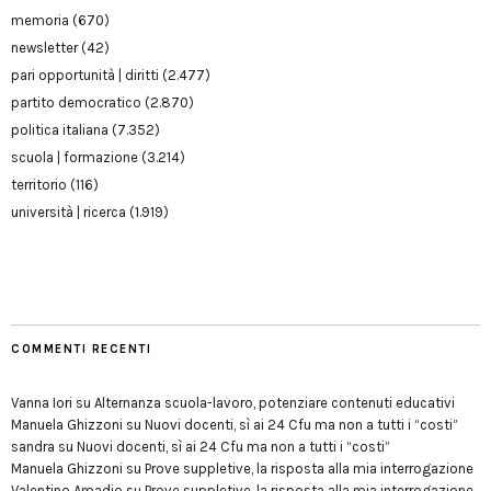
memoria
(670)
newsletter
(42)
pari opportunità | diritti
(2.477)
partito democratico
(2.870)
politica italiana
(7.352)
scuola | formazione
(3.214)
territorio
(116)
università | ricerca
(1.919)
COMMENTI RECENTI
Vanna Iori
su
Alternanza scuola-lavoro, potenziare contenuti educativi
Manuela Ghizzoni
su
Nuovi docenti, sì ai 24 Cfu ma non a tutti i “costi”
sandra
su
Nuovi docenti, sì ai 24 Cfu ma non a tutti i “costi”
Manuela Ghizzoni
su
Prove suppletive, la risposta alla mia interrogazione
Valentino Amadio
su
Prove suppletive, la risposta alla mia interrogazione