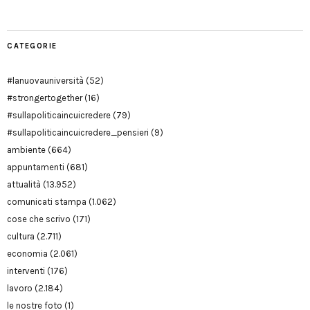
CATEGORIE
#lanuovauniversità
(52)
#strongertogether
(16)
#sullapoliticaincuicredere
(79)
#sullapoliticaincuicredere_pensieri
(9)
ambiente
(664)
appuntamenti
(681)
attualità
(13.952)
comunicati stampa
(1.062)
cose che scrivo
(171)
cultura
(2.711)
economia
(2.061)
interventi
(176)
lavoro
(2.184)
le nostre foto
(1)