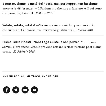
8 marzo, siamo la metà del Paese, ma, purtroppo, non facciamo
ancora la differenza!
Il Parlamento che sta per lasciare, e di cui sono
componente, è stato il...
8 Marzo 2018
Votate, votate, votate!
Votate, votate, votate! In questo modo i
conduttori di Canzonissima invitavano gli italiani a...
2 Marzo 2018
Sisma, sulla ricostruzione Lega e 5stelle non pervenuti
Prima
Salvini, e ora anche i 5stelle provano a usare la ricostruzione post-sisma
come...
22 Febbraio 2018
#MANUSOCIAL: MI TROVI ANCHE QUI
Facebook
Twitter
YouTube
YouTube
Manu
PD
Modena