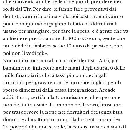
che si inventa anche delle cose pur di prendere dei
soldi dal Tfr. Per dire, si fanno fare preventivi dai
dentisti, vanno la prima volta poi basta non ci vanno
più e con quei soldi pagano l´affitto o addirittura li
usano per mangiare, per fare la spesa; c´è gente che va
a chiedere prestiti anche da 100 o 50 euro, gente che
mi chiede in fabbrica se ho 10 euro da prestare, che
poi non li vedi più».
Non tutti ricorrono al trucco del dentista. Altri, più
banalmente, finiscono nelle mani degli usurai o delle
mille finanziarie che a tassi più o meno legali
finiscono per gravare con le loro rate sugli stipendi
spesso dimezzati dalla cassa integrazione. Accade
addirittura, certifica la Commissione, che «persone
non del tutto uscite dal mondo del lavoro, finiscano
per trascorrere la notte nei dormitori dei senza fissa
dimora e al mattino tornino alla loro vita normale».
La povertà che non si vede, la cenere nascosta sotto il