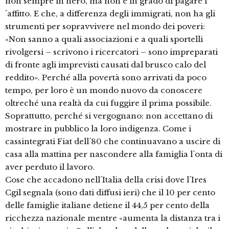
non sempre in nero, ma non è in grado di pagare l
´affitto. E che, a differenza degli immigrati, non ha gli
strumenti per sopravvivere nel mondo dei poveri:
«Non sanno a quali associazioni e a quali sportelli
rivolgersi – scrivono i ricercatori – sono impreparati
di fronte agli imprevisti causati dal brusco calo del
reddito». Perché alla povertà sono arrivati da poco
tempo, per loro è un mondo nuovo da conoscere
oltreché una realtà da cui fuggire il prima possibile.
Soprattutto, perché si vergognano: non accettano di
mostrare in pubblico la loro indigenza. Come i
cassintegrati Fiat dell´80 che continuavano a uscire di
casa alla mattina per nascondere alla famiglia l´onta di
aver perduto il lavoro.
Cose che accadono nell´Italia della crisi dove l´Ires
Cgil segnala (sono dati diffusi ieri) che il 10 per cento
delle famiglie italiane detiene il 44,5 per cento della
ricchezza nazionale mentre «aumenta la distanza tra i