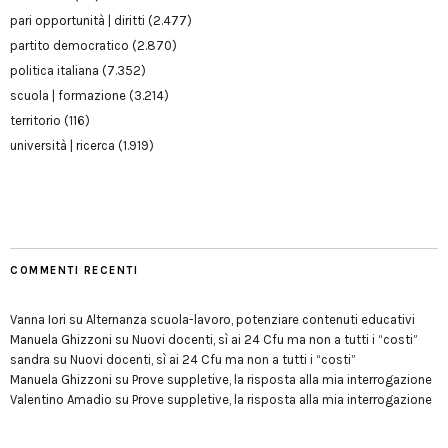
pari opportunità | diritti
(2.477)
partito democratico
(2.870)
politica italiana
(7.352)
scuola | formazione
(3.214)
territorio
(116)
università | ricerca
(1.919)
COMMENTI RECENTI
Vanna Iori
su
Alternanza scuola-lavoro, potenziare contenuti educativi
Manuela Ghizzoni
su
Nuovi docenti, sì ai 24 Cfu ma non a tutti i “costi”
sandra
su
Nuovi docenti, sì ai 24 Cfu ma non a tutti i “costi”
Manuela Ghizzoni
su
Prove suppletive, la risposta alla mia interrogazione
Valentino Amadio
su
Prove suppletive, la risposta alla mia interrogazione