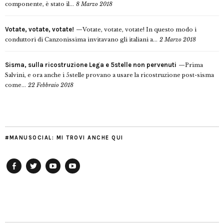
componente, è stato il...
8 Marzo 2018
Votate, votate, votate!
Votate, votate, votate! In questo modo i
conduttori di Canzonissima invitavano gli italiani a...
2 Marzo 2018
Sisma, sulla ricostruzione Lega e 5stelle non pervenuti
Prima
Salvini, e ora anche i 5stelle provano a usare la ricostruzione post-sisma
come...
22 Febbraio 2018
#MANUSOCIAL: MI TROVI ANCHE QUI
Facebook
Twitter
YouTube
YouTube
Manu
PD
Modena