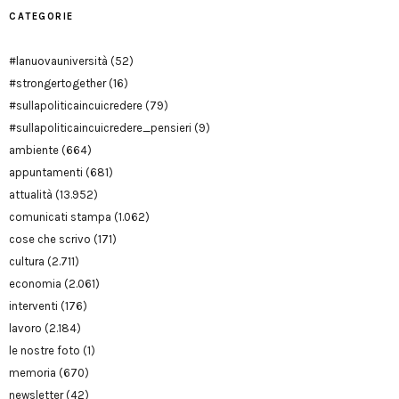
CATEGORIE
#lanuovauniversità
(52)
#strongertogether
(16)
#sullapoliticaincuicredere
(79)
#sullapoliticaincuicredere_pensieri
(9)
ambiente
(664)
appuntamenti
(681)
attualità
(13.952)
comunicati stampa
(1.062)
cose che scrivo
(171)
cultura
(2.711)
economia
(2.061)
interventi
(176)
lavoro
(2.184)
le nostre foto
(1)
memoria
(670)
newsletter
(42)