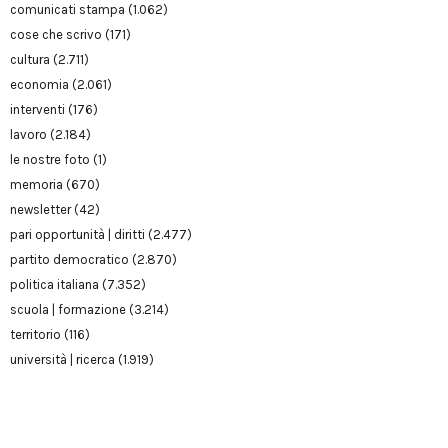
comunicati stampa
(1.062)
cose che scrivo
(171)
cultura
(2.711)
economia
(2.061)
interventi
(176)
lavoro
(2.184)
le nostre foto
(1)
memoria
(670)
newsletter
(42)
pari opportunità | diritti
(2.477)
partito democratico
(2.870)
politica italiana
(7.352)
scuola | formazione
(3.214)
territorio
(116)
università | ricerca
(1.919)