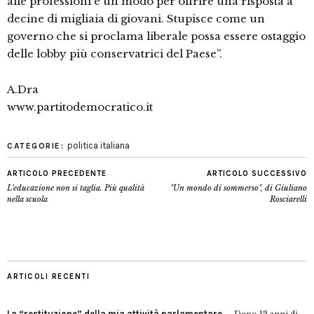
alle professioni è un modo per offrire una risposta a
decine di migliaia di giovani. Stupisce come un
governo che si proclama liberale possa essere ostaggio
delle lobby più conservatrici del Paese”.
A.Dra
www.partitodemocratico.it
politica italiana
CATEGORIE:
ARTICOLO PRECEDENTE
ARTICOLO SUCCESSIVO
L'educazione non si taglia. Più qualità
"Un mondo di sommerso", di Giuliano
nella scuola
Rosciarelli
ARTICOLI RECENTI
La “restituzione” della mia attività parlamentare