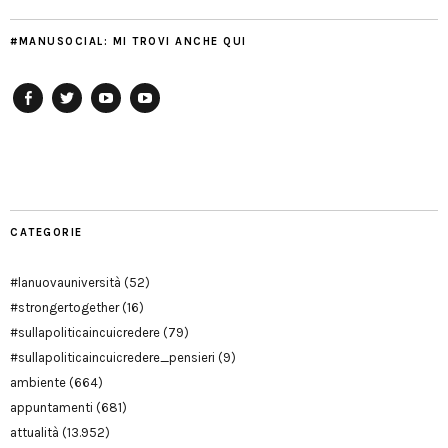
#MANUSOCIAL: MI TROVI ANCHE QUI
Facebook
Twitter
YouTube
YouTube
Manu
PD
Modena
CATEGORIE
#lanuovauniversità
(52)
#strongertogether
(16)
#sullapoliticaincuicredere
(79)
#sullapoliticaincuicredere_pensieri
(9)
ambiente
(664)
appuntamenti
(681)
attualità
(13.952)