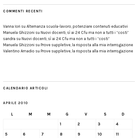
COMMENTI RECENTI
Vanna Iori
su
Alternanza scuola-lavoro, potenziare contenuti educativi
Manuela Ghizzoni
su
Nuovi docenti, sì ai 24 Cfu ma non a tutti i “costi”
sandra
su
Nuovi docenti, sì ai 24 Cfu ma non a tutti i “costi”
Manuela Ghizzoni
su
Prove suppletive, la risposta alla mia interrogazione
Valentino Amadio
su
Prove suppletive, la risposta alla mia interrogazione
CALENDARIO ARTICOLI
APRILE 2010
L
M
M
G
V
S
D
1
2
3
4
5
6
7
8
9
10
11