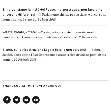
8 marzo, siamo la metà del Paese, ma, purtroppo, non facciamo
ancora la differenza!
Il Parlamento che sta per lasciare, e di cui sono
componente, è stato il...
8 Marzo 2018
Votate, votate, votate!
Votate, votate, votate! In questo modo i
conduttori di Canzonissima invitavano gli italiani a...
2 Marzo 2018
Sisma, sulla ricostruzione Lega e 5stelle non pervenuti
Prima
Salvini, e ora anche i 5stelle provano a usare la ricostruzione post-sisma
come...
22 Febbraio 2018
#MANUSOCIAL: MI TROVI ANCHE QUI
Facebook
Twitter
YouTube
YouTube
Manu
PD