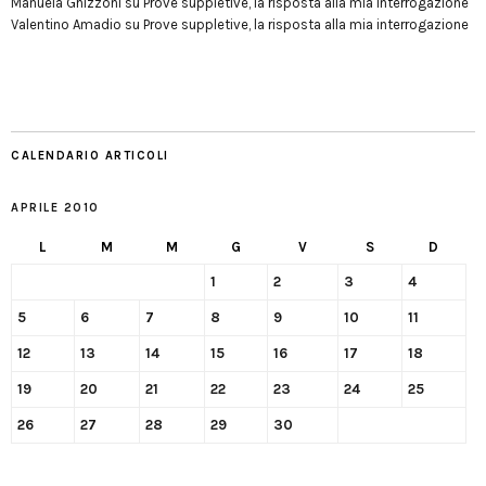
Manuela Ghizzoni
su
Prove suppletive, la risposta alla mia interrogazione
Valentino Amadio
su
Prove suppletive, la risposta alla mia interrogazione
CALENDARIO ARTICOLI
APRILE 2010
L
M
M
G
V
S
D
1
2
3
4
5
6
7
8
9
10
11
12
13
14
15
16
17
18
19
20
21
22
23
24
25
26
27
28
29
30