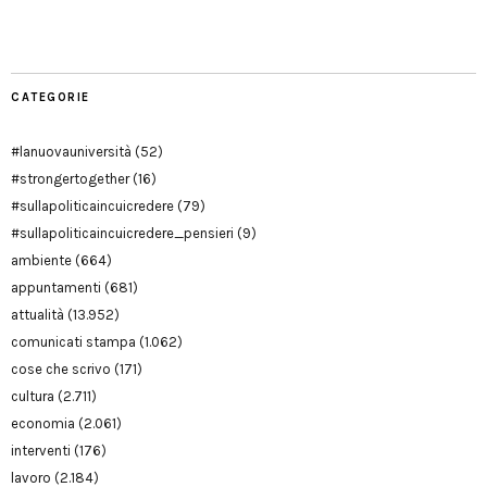
Modena
CATEGORIE
#lanuovauniversità
(52)
#strongertogether
(16)
#sullapoliticaincuicredere
(79)
#sullapoliticaincuicredere_pensieri
(9)
ambiente
(664)
appuntamenti
(681)
attualità
(13.952)
comunicati stampa
(1.062)
cose che scrivo
(171)
cultura
(2.711)
economia
(2.061)
interventi
(176)
lavoro
(2.184)