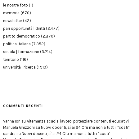
le nostre foto
(1)
memoria
(670)
newsletter
(42)
pari opportunità | diritti
(2.477)
partito democratico
(2.870)
politica italiana
(7.352)
scuola | formazione
(3.214)
territorio
(116)
università | ricerca
(1.919)
COMMENTI RECENTI
Vanna Iori
su
Alternanza scuola-lavoro, potenziare contenuti educativi
Manuela Ghizzoni
su
Nuovi docenti, sì ai 24 Cfu ma non a tutti i “costi”
sandra
su
Nuovi docenti, sì ai 24 Cfu ma non a tutti i “costi”