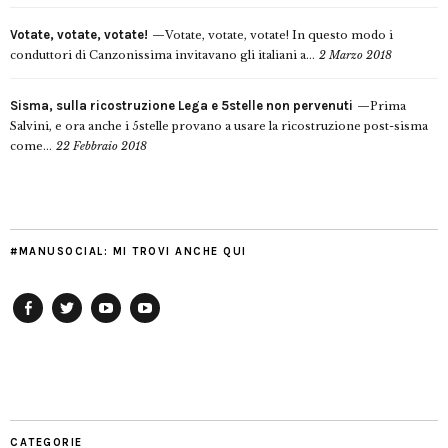
Votate, votate, votate!
Votate, votate, votate! In questo modo i
conduttori di Canzonissima invitavano gli italiani a...
2 Marzo 2018
Sisma, sulla ricostruzione Lega e 5stelle non pervenuti
Prima
Salvini, e ora anche i 5stelle provano a usare la ricostruzione post-sisma
come...
22 Febbraio 2018
#MANUSOCIAL: MI TROVI ANCHE QUI
Facebook
Twitter
YouTube
YouTube
Manu
PD
Modena
CATEGORIE