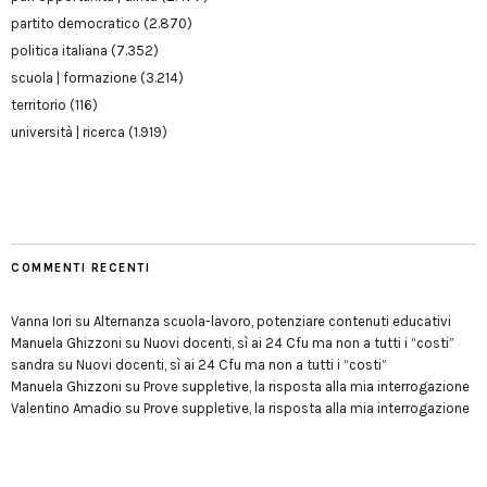
partito democratico
(2.870)
politica italiana
(7.352)
scuola | formazione
(3.214)
territorio
(116)
università | ricerca
(1.919)
COMMENTI RECENTI
Vanna Iori
su
Alternanza scuola-lavoro, potenziare contenuti educativi
Manuela Ghizzoni
su
Nuovi docenti, sì ai 24 Cfu ma non a tutti i “costi”
sandra
su
Nuovi docenti, sì ai 24 Cfu ma non a tutti i “costi”
Manuela Ghizzoni
su
Prove suppletive, la risposta alla mia interrogazione
Valentino Amadio
su
Prove suppletive, la risposta alla mia interrogazione