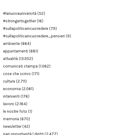
#lanuovauniversità
(52)
#strongertogether
(16)
#sullapoliticaincuicredere
(79)
#sullapoliticaincuicredere_pensieri
(9)
ambiente
(664)
appuntamenti
(681)
attualità
(13.952)
comunicati stampa
(1.062)
cose che scrivo
(171)
cultura
(2.711)
economia
(2.061)
interventi
(176)
lavoro
(2.184)
le nostre foto
(1)
memoria
(670)
newsletter
(42)
pari opportunità | diritti
(2.477)