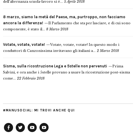
dell’alternanza scuola-lavoro si è...
5 Aprile 2018
8 marzo, siamo la metà del Paese, ma, purtroppo, non facciamo
ancora la differenza!
Il Parlamento che sta per lasciare, e di cui sono
componente, è stato il...
8 Marzo 2018
Votate, votate, votate!
Votate, votate, votate! In questo modo i
conduttori di Canzonissima invitavano gli italiani a...
2 Marzo 2018
Sisma, sulla ricostruzione Lega e 5stelle non pervenuti
Prima
Salvini, e ora anche i 5stelle provano a usare la ricostruzione post-sisma
come...
22 Febbraio 2018
#MANUSOCIAL: MI TROVI ANCHE QUI
Facebook
Twitter
YouTube
YouTube