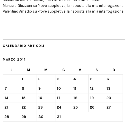
Manuela Ghizzoni
su
Prove suppletive, la risposta alla mia interrogazione
Valentino Amadio
su
Prove suppletive, la risposta alla mia interrogazione
CALENDARIO ARTICOLI
MARZO 2011
L
M
M
G
V
S
D
1
2
3
4
5
6
7
8
9
10
11
12
13
14
15
16
17
18
19
20
21
22
23
24
25
26
27
28
29
30
31