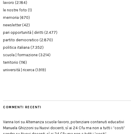
lavoro
(2.184)
le nostre foto
(1)
memoria
(670)
newsletter
(42)
pari opportunità | diritti
(2.477)
partito democratico
(2.870)
politica italiana
(7.352)
scuola | formazione
(3.214)
territorio
(116)
università | ricerca
(1.919)
COMMENTI RECENTI
Vanna Iori
su
Alternanza scuola-lavoro, potenziare contenuti educativi
Manuela Ghizzoni
su
Nuovi docenti, sì ai 24 Cfu ma non a tutti i “costi”
sandra
su
Nuovi docenti, sì ai 24 Cfu ma non a tutti i “costi”