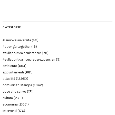
Manu
PD
Modena
CATEGORIE
#lanuovauniversità
(52)
#strongertogether
(16)
#sullapoliticaincuicredere
(79)
#sullapoliticaincuicredere_pensieri
(9)
ambiente
(664)
appuntamenti
(681)
attualità
(13.952)
comunicati stampa
(1.062)
cose che scrivo
(171)
cultura
(2.711)
economia
(2.061)
interventi
(176)