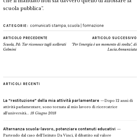
che il mandato non sia davvero quello di affossare la
scuola pubblica”.
comunicati stampa
,
scuola | formazione
CATEGORIE:
ARTICOLO PRECEDENTE
ARTICOLO SUCCESSIVO
Scuola, Pd: Tar riconosce tagli scellerati
"Per l'energia è un momento di svolta", di
Gelmini
Lucia Annunziata
ARTICOLI RECENTI
La “restituzione” della mia attività parlamentare
Dopo 12 anni di
attività parlamentare, sono tornata al mio lavoro di ricercatrice
all’università...
18 Giugno 2018
Alternanza scuola-lavoro, potenziare contenuti educativi
Partendo dal caso dell’Istituto Da Vinci, il dibattito sul valore