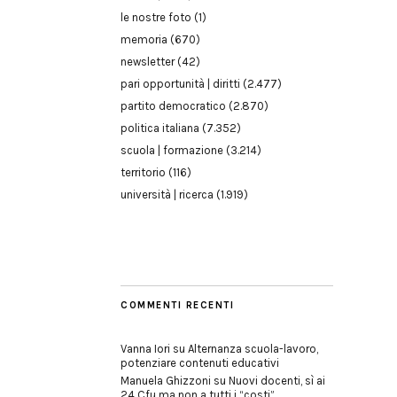
le nostre foto
(1)
memoria
(670)
newsletter
(42)
pari opportunità | diritti
(2.477)
partito democratico
(2.870)
politica italiana
(7.352)
scuola | formazione
(3.214)
territorio
(116)
università | ricerca
(1.919)
COMMENTI RECENTI
Vanna Iori
su
Alternanza scuola-lavoro,
potenziare contenuti educativi
Manuela Ghizzoni
su
Nuovi docenti, sì ai
24 Cfu ma non a tutti i “costi”