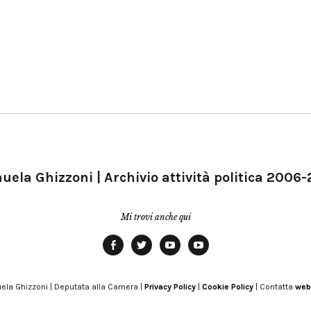
ela Ghizzoni | Archivio attività politica 2006
Mi trovi anche qui
Facebook
Twitter
YouTube
YouTube
Manu
PD
Modena
ela Ghizzoni | Deputata alla Camera |
Privacy Policy
|
Cookie Policy
| Contatta
web