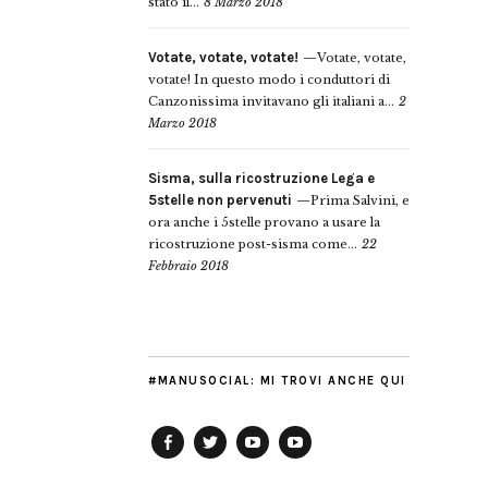
stato il...
8 Marzo 2018
Votate, votate, votate!
Votate, votate,
votate! In questo modo i conduttori di
Canzonissima invitavano gli italiani a...
2
Marzo 2018
Sisma, sulla ricostruzione Lega e
5stelle non pervenuti
Prima Salvini, e
ora anche i 5stelle provano a usare la
ricostruzione post-sisma come...
22
Febbraio 2018
#MANUSOCIAL: MI TROVI ANCHE QUI
Facebook
Twitter
YouTube
YouTube
Manu
PD