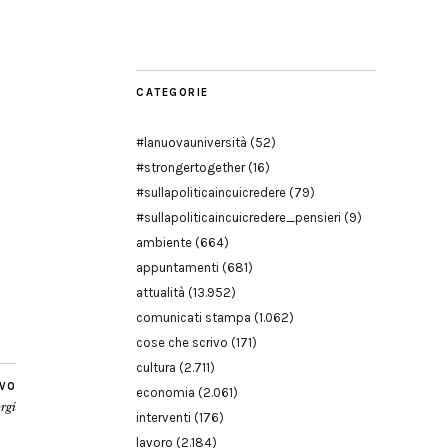
Modena
CATEGORIE
#lanuovauniversità
(52)
#strongertogether
(16)
#sullapoliticaincuicredere
(79)
#sullapoliticaincuicredere_pensieri
(9)
ambiente
(664)
appuntamenti
(681)
attualità
(13.952)
comunicati stampa
(1.062)
cose che scrivo
(171)
cultura
(2.711)
IVO
economia
(2.061)
orgi
interventi
(176)
lavoro
(2.184)