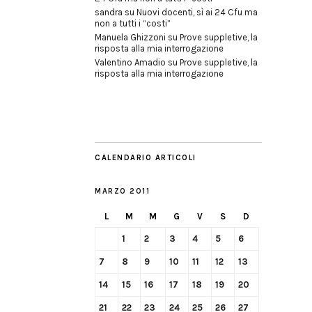
sandra
su
Nuovi docenti, sì ai 24 Cfu ma
non a tutti i “costi”
Manuela Ghizzoni
su
Prove suppletive, la
risposta alla mia interrogazione
Valentino Amadio
su
Prove suppletive, la
risposta alla mia interrogazione
CALENDARIO ARTICOLI
MARZO 2011
L
M
M
G
V
S
D
1
2
3
4
5
6
7
8
9
10
11
12
13
14
15
16
17
18
19
20
21
22
23
24
25
26
27