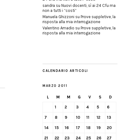
sandra
su
Nuovi docenti, sì ai 24 Cfu ma
non a tutti i “costi”
Manuela Ghizzoni
su
Prove suppletive, la
risposta alla mia interrogazione
Valentino Amadio
su
Prove suppletive, la
risposta alla mia interrogazione
CALENDARIO ARTICOLI
MARZO 2011
L
M
M
G
V
S
D
1
2
3
4
5
6
7
8
9
10
11
12
13
14
15
16
17
18
19
20
21
22
23
24
25
26
27