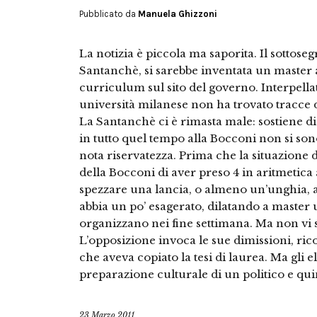
Pubblicato da
Manuela Ghizzoni
La notizia è piccola ma saporita. Il sottose
Santanchè, si sarebbe inventata un master 
curriculum sul sito del governo. Interpellat
università milanese non ha trovato tracce d
La Santanchè ci è rimasta male: sostiene di
in tutto quel tempo alla Bocconi non si sono
nota riservatezza. Prima che la situazione d
della Bocconi di aver preso 4 in aritmetica
spezzare una lancia, o almeno un’unghia, 
abbia un po’ esagerato, dilatando a master 
organizzano nei fine settimana. Ma non vi sf
L’opposizione invoca le sue dimissioni, ri
che aveva copiato la tesi di laurea. Ma gli 
preparazione culturale di un politico e qui
23 Marzo 2011