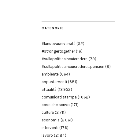
Modena
CATEGORIE
#lanuovauniversità
(52)
#strongertogether
(16)
#sullapoliticaincuicredere
(79)
#sullapoliticaincuicredere_pensieri
(9)
ambiente
(664)
appuntamenti
(681)
attualità
(13.952)
comunicati stampa
(1.062)
cose che scrivo
(171)
cultura
(2.711)
economia
(2.061)
interventi
(176)
lavoro
(2.184)