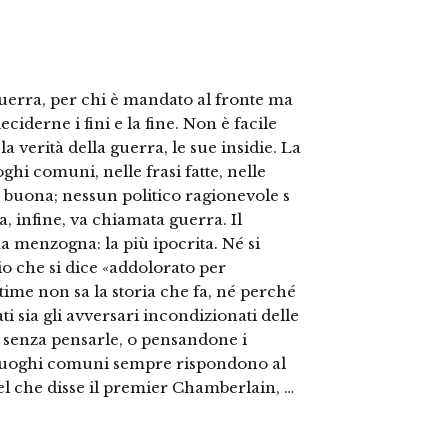
uerra, per chi è mandato al fronte ma
eciderne i fini e la fine. Non è facile
la verità della guerra, le sue insidie. La
ghi comuni, nelle frasi fatte, nelle
 buona; nessun politico ragionevole s
, infine, va chiamata guerra. Il
ma menzogna: la più ipocrita. Né si
io che si dice «addolorato per
time non sa la storia che fa, né perché
ti sia gli avversari incondizionati delle
o senza pensarle, o pensandone i
. I luoghi comuni sempre rispondono al
el che disse il premier Chamberlain, …