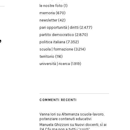
le nostre foto
(1)
memoria
(670)
newsletter
(42)
pari opportunità | diritti
(2.477)
,
partito democratico
(2.870)
politica italiana
(7.352)
scuola | formazione
(3.214)
territorio
(116)
università | ricerca
(1.919)
COMMENTI RECENTI
Vanna Iori
su
Alternanza scuola-lavoro,
potenziare contenuti educativi
Manuela Ghizzoni
su
Nuovi docenti, sì ai
24 Cfu ma non a tutti i “costi”