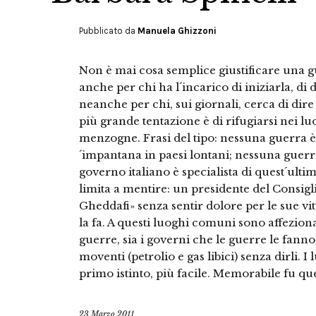
Pubblicato da
Manuela Ghizzoni
Non è mai cosa semplice giustificare una g
anche per chi ha l´incarico di iniziarla, di d
neanche per chi, sui giornali, cerca di dire 
più grande tentazione è di rifugiarsi nei luo
menzogne. Frasi del tipo: nessuna guerra è
´impantana in paesi lontani; nessuna guerra
governo italiano è specialista di quest´ulti
limita a mentire: un presidente del Consigl
Gheddafi» senza sentir dolore per le sue vit
la fa. A questi luoghi comuni sono affeziona
guerre, sia i governi che le guerre le fann
moventi (petrolio e gas libici) senza dirli
primo istinto, più facile. Memorabile fu qu
23 Marzo 2011