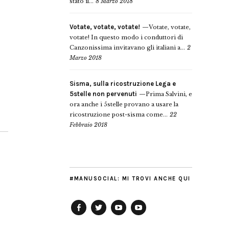
stato il...
8 Marzo 2018
Votate, votate, votate!
Votate, votate,
votate! In questo modo i conduttori di
Canzonissima invitavano gli italiani a...
2
Marzo 2018
Sisma, sulla ricostruzione Lega e
5stelle non pervenuti
Prima Salvini, e
ora anche i 5stelle provano a usare la
ricostruzione post-sisma come...
22
Febbraio 2018
#MANUSOCIAL: MI TROVI ANCHE QUI
Facebook
Twitter
YouTube
YouTube
Manu
PD