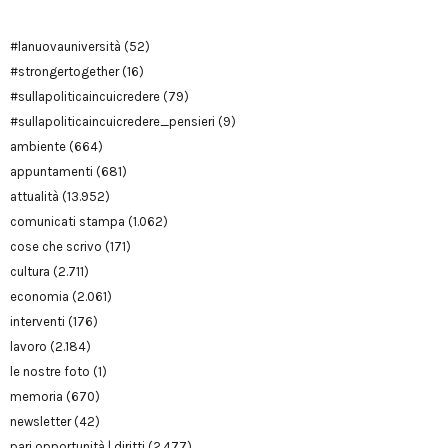
#lanuovauniversità
(52)
#strongertogether
(16)
#sullapoliticaincuicredere
(79)
#sullapoliticaincuicredere_pensieri
(9)
ambiente
(664)
appuntamenti
(681)
attualità
(13.952)
comunicati stampa
(1.062)
cose che scrivo
(171)
cultura
(2.711)
economia
(2.061)
interventi
(176)
lavoro
(2.184)
le nostre foto
(1)
memoria
(670)
newsletter
(42)
pari opportunità | diritti
(2.477)