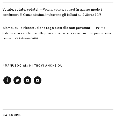
Votate, votate, votate!
Votate, votate, votate! In questo modo i
conduttori di Canzonissima invitavano gli italiani a...
2 Marzo 2018
Sisma, sulla ricostruzione Lega e 5stelle non pervenuti
Prima
Salvini, e ora anche i 5stelle provano a usare la ricostruzione post-sisma
come...
22 Febbraio 2018
#MANUSOCIAL: MI TROVI ANCHE QUI
Facebook
Twitter
YouTube
YouTube
Manu
PD
Modena
CATEGORIE