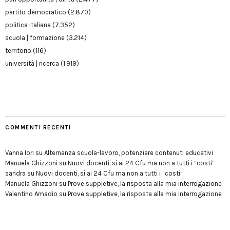
partito democratico
(2.870)
politica italiana
(7.352)
scuola | formazione
(3.214)
territorio
(116)
università | ricerca
(1.919)
COMMENTI RECENTI
Vanna Iori
su
Alternanza scuola-lavoro, potenziare contenuti educativi
Manuela Ghizzoni
su
Nuovi docenti, sì ai 24 Cfu ma non a tutti i “costi”
sandra
su
Nuovi docenti, sì ai 24 Cfu ma non a tutti i “costi”
Manuela Ghizzoni
su
Prove suppletive, la risposta alla mia interrogazione
Valentino Amadio
su
Prove suppletive, la risposta alla mia interrogazione