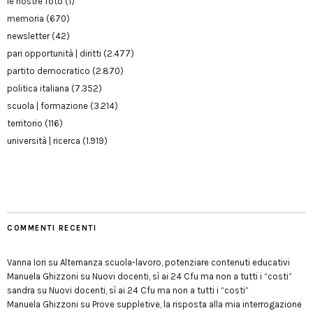
le nostre foto
(1)
memoria
(670)
newsletter
(42)
pari opportunità | diritti
(2.477)
partito democratico
(2.870)
politica italiana
(7.352)
scuola | formazione
(3.214)
territorio
(116)
università | ricerca
(1.919)
COMMENTI RECENTI
Vanna Iori
su
Alternanza scuola-lavoro, potenziare contenuti educativi
Manuela Ghizzoni
su
Nuovi docenti, sì ai 24 Cfu ma non a tutti i “costi”
sandra
su
Nuovi docenti, sì ai 24 Cfu ma non a tutti i “costi”
Manuela Ghizzoni
su
Prove suppletive, la risposta alla mia interrogazione