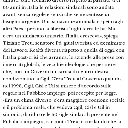
diffuso. Uno scenario diverso rispetto al passato: «Per
60 anni in Italia le relazioni sindacali sono andate
avanti senza regole e senza che se ne sentisse un
bisogno urgente. Una situazione anomala rispetto agli
altri Paesi: persino la liberista Inghilterra le ha. Ma
c’era un sindacato unitario, l’Italia cresceva», spiega
Tiziano Treu, senatore Pd, giuslavorista ed ex ministro
del Lavoro. Realtà diversa rispetto a quella di oggi, con
l’Italia post-crisi che arranca, le aziende alle prese con
i mercati globali, le vecchie ideologie che pesano e
che, con un Governo in carica di centro-destra,
condizionano la Cgil. C’era Treu al Governo quando,
nel 1998, Cgil, Cisl e Uil si misero d’accordo sulle
regole nel Pubblico impiego, poi recepite per legge.
«Era un clima diverso: c’era maggiore coesione sociale
e il problema reale, che vedeva Cgil, Cisl e Uil in
sintonia, di ridurre le 50 sigle sindacali presente nel
Pubblico impiego», racconta Treu, ricordando che la