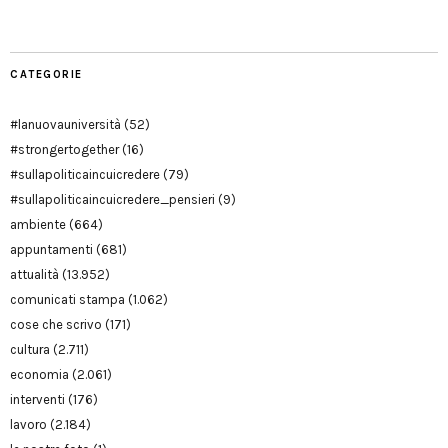
CATEGORIE
#lanuovauniversità
(52)
#strongertogether
(16)
#sullapoliticaincuicredere
(79)
#sullapoliticaincuicredere_pensieri
(9)
ambiente
(664)
appuntamenti
(681)
attualità
(13.952)
comunicati stampa
(1.062)
cose che scrivo
(171)
cultura
(2.711)
economia
(2.061)
interventi
(176)
lavoro
(2.184)