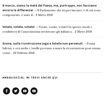
8 marzo, siamo la metà del Paese, ma, purtroppo, non facciamo
ancora la differenza!
Il Parlamento che sta per lasciare, e di cui sono
componente, è stato il...
8 Marzo 2018
Votate, votate, votate!
Votate, votate, votate! In questo modo i
conduttori di Canzonissima invitavano gli italiani a...
2 Marzo 2018
Sisma, sulla ricostruzione Lega e 5stelle non pervenuti
Prima
Salvini, e ora anche i 5stelle provano a usare la ricostruzione post-sisma
come...
22 Febbraio 2018
#MANUSOCIAL: MI TROVI ANCHE QUI
Facebook
Twitter
YouTube
YouTube
Manu
PD
Modena