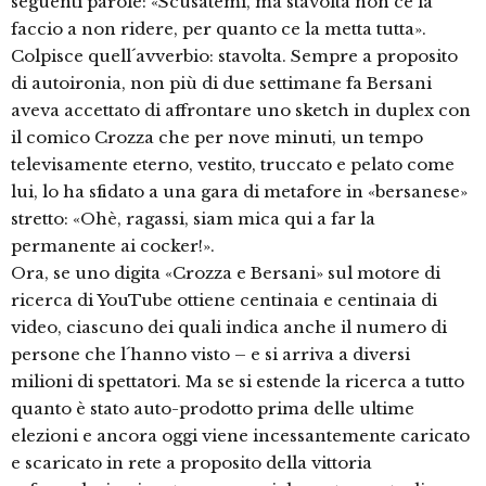
seguenti parole: «Scusatemi, ma stavolta non ce la
faccio a non ridere, per quanto ce la metta tutta».
Colpisce quell´avverbio: stavolta. Sempre a proposito
di autoironia, non più di due settimane fa Bersani
aveva accettato di affrontare uno sketch in duplex con
il comico Crozza che per nove minuti, un tempo
televisamente eterno, vestito, truccato e pelato come
lui, lo ha sfidato a una gara di metafore in «bersanese»
stretto: «Ohè, ragassi, siam mica qui a far la
permanente ai cocker!».
Ora, se uno digita «Crozza e Bersani» sul motore di
ricerca di YouTube ottiene centinaia e centinaia di
video, ciascuno dei quali indica anche il numero di
persone che l´hanno visto – e si arriva a diversi
milioni di spettatori. Ma se si estende la ricerca a tutto
quanto è stato auto-prodotto prima delle ultime
elezioni e ancora oggi viene incessantemente caricato
e scaricato in rete a proposito della vittoria