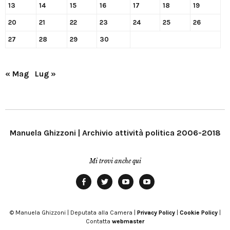
13
14
15
16
17
18
19
20
21
22
23
24
25
26
27
28
29
30
« Mag
Lug »
Manuela Ghizzoni | Archivio attività politica 2006-2018
Mi trovi anche qui
Facebook
Twitter
YouTube
YouTube
Manu
PD
Modena
© Manuela Ghizzoni | Deputata alla Camera |
Privacy Policy
|
Cookie Policy
|
Contatta
webmaster