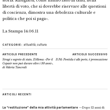
storia. Rifugiarsi, come hanno fatto in tanti, nella
libertà di voto, che si dovrebbe riservare alle questioni
di coscienza, dimostra una debolezza culturale e
politica che poi si paga».
La Stampa 14.06.11
attualità
,
cultura
CATEGORIE:
ARTICOLO PRECEDENTE
ARTICOLO SUCCESSIVO
Stragi e segreto di stato, D'Alema: «Per il
Il Pd: Pontida è alle porte, è provocazione
Copasir non può durare oltre i 30 anni»,
di Valeria Tancredi
ARTICOLI RECENTI
La “restituzione” della mia attività parlamentare
Dopo 12 anni di