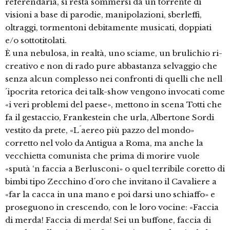
referendaria, si resta sommersi da un torrente di
visioni a base di parodie, manipolazioni, sberleffi,
oltraggi, tormentoni debitamente musicati, doppiati
e/o sottotitolati.
È una nebulosa, in realtà, uno sciame, un brulichio ri-
creativo e non di rado pure abbastanza selvaggio che
senza alcun complesso nei confronti di quelli che nell
´ipocrita retorica dei talk-show vengono invocati come
«i veri problemi del paese», mettono in scena Totti che
fa il gestaccio, Frankestein che urla, Albertone Sordi
vestito da prete, «L´aereo più pazzo del mondo»
corretto nel volo da Antigua a Roma, ma anche la
vecchietta comunista che prima di morire vuole
«sputà ‘n faccia a Berlusconi» o quel terribile coretto di
bimbi tipo Zecchino d´oro che invitano il Cavaliere a
«far la cacca in una mano e poi darsi uno schiaffo» e
proseguono in crescendo, con le loro vocine: «Faccia
di merda! Faccia di merda! Sei un buffone, faccia di