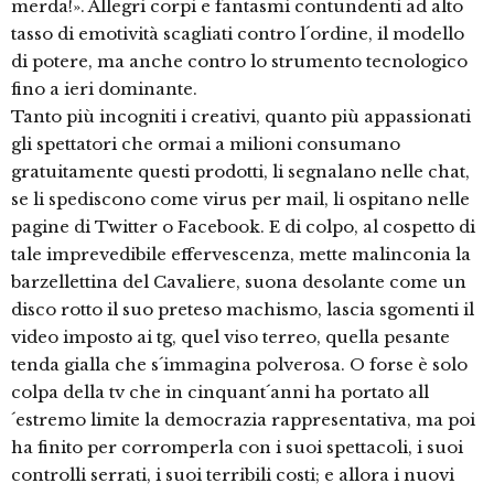
merda!». Allegri corpi e fantasmi contundenti ad alto
tasso di emotività scagliati contro l´ordine, il modello
di potere, ma anche contro lo strumento tecnologico
fino a ieri dominante.
Tanto più incogniti i creativi, quanto più appassionati
gli spettatori che ormai a milioni consumano
gratuitamente questi prodotti, li segnalano nelle chat,
se li spediscono come virus per mail, li ospitano nelle
pagine di Twitter o Facebook. E di colpo, al cospetto di
tale imprevedibile effervescenza, mette malinconia la
barzellettina del Cavaliere, suona desolante come un
disco rotto il suo preteso machismo, lascia sgomenti il
video imposto ai tg, quel viso terreo, quella pesante
tenda gialla che s´immagina polverosa. O forse è solo
colpa della tv che in cinquant´anni ha portato all
´estremo limite la democrazia rappresentativa, ma poi
ha finito per corromperla con i suoi spettacoli, i suoi
controlli serrati, i suoi terribili costi; e allora i nuovi