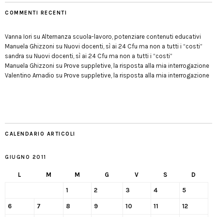
COMMENTI RECENTI
Vanna Iori
su
Alternanza scuola-lavoro, potenziare contenuti educativi
Manuela Ghizzoni
su
Nuovi docenti, sì ai 24 Cfu ma non a tutti i “costi”
sandra
su
Nuovi docenti, sì ai 24 Cfu ma non a tutti i “costi”
Manuela Ghizzoni
su
Prove suppletive, la risposta alla mia interrogazione
Valentino Amadio
su
Prove suppletive, la risposta alla mia interrogazione
CALENDARIO ARTICOLI
GIUGNO 2011
L
M
M
G
V
S
D
1
2
3
4
5
6
7
8
9
10
11
12