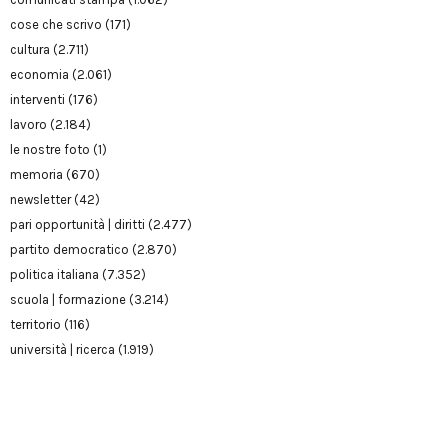
cose che scrivo
(171)
cultura
(2.711)
economia
(2.061)
interventi
(176)
lavoro
(2.184)
le nostre foto
(1)
memoria
(670)
newsletter
(42)
pari opportunità | diritti
(2.477)
partito democratico
(2.870)
politica italiana
(7.352)
scuola | formazione
(3.214)
territorio
(116)
università | ricerca
(1.919)