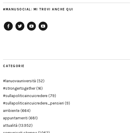
#MANUSOCIAL: MI TROVI ANCHE QUI
Facebook
Twitter
YouTube
YouTube
Manu
PD
Modena
CATEGORIE
#lanuovauniversità
(52)
#strongertogether
(16)
#sullapoliticaincuicredere
(79)
#sullapoliticaincuicredere_pensieri
(9)
ambiente
(664)
appuntamenti
(681)
attualità
(13.952)
comunicati stampa
(1.062)