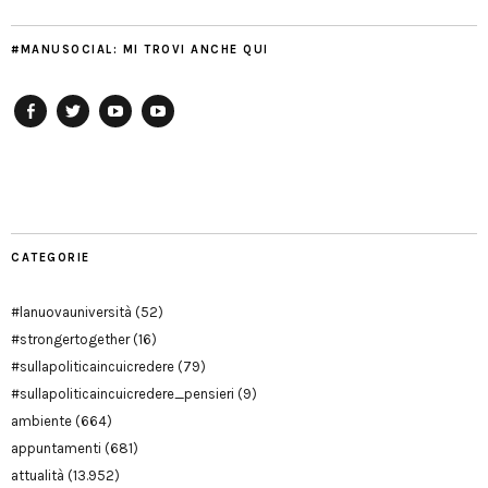
#MANUSOCIAL: MI TROVI ANCHE QUI
Facebook
Twitter
YouTube
YouTube
Manu
PD
Modena
CATEGORIE
#lanuovauniversità
(52)
#strongertogether
(16)
#sullapoliticaincuicredere
(79)
#sullapoliticaincuicredere_pensieri
(9)
ambiente
(664)
appuntamenti
(681)
attualità
(13.952)