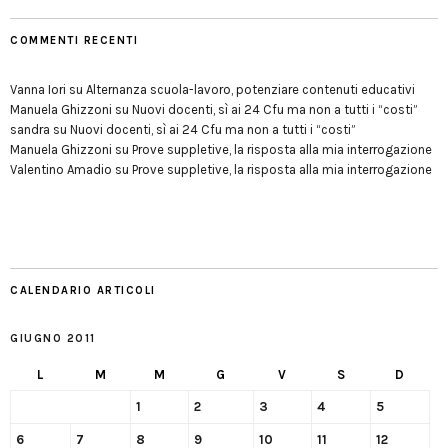
COMMENTI RECENTI
Vanna Iori
su
Alternanza scuola-lavoro, potenziare contenuti educativi
Manuela Ghizzoni
su
Nuovi docenti, sì ai 24 Cfu ma non a tutti i “costi”
sandra
su
Nuovi docenti, sì ai 24 Cfu ma non a tutti i “costi”
Manuela Ghizzoni
su
Prove suppletive, la risposta alla mia interrogazione
Valentino Amadio
su
Prove suppletive, la risposta alla mia interrogazione
CALENDARIO ARTICOLI
GIUGNO 2011
L
M
M
G
V
S
D
1
2
3
4
5
6
7
8
9
10
11
12