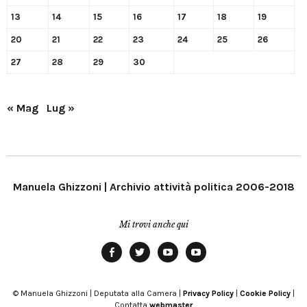
13
14
15
16
17
18
19
20
21
22
23
24
25
26
27
28
29
30
« Mag
Lug »
Manuela Ghizzoni | Archivio attività politica 2006-2018
Mi trovi anche qui
Facebook
Twitter
YouTube
YouTube
Manu
PD
Modena
© Manuela Ghizzoni | Deputata alla Camera |
Privacy Policy
|
Cookie Policy
|
Contatta
webmaster