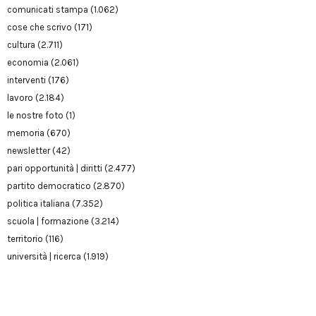
comunicati stampa
(1.062)
cose che scrivo
(171)
cultura
(2.711)
economia
(2.061)
interventi
(176)
lavoro
(2.184)
le nostre foto
(1)
memoria
(670)
newsletter
(42)
pari opportunità | diritti
(2.477)
partito democratico
(2.870)
politica italiana
(7.352)
scuola | formazione
(3.214)
territorio
(116)
università | ricerca
(1.919)