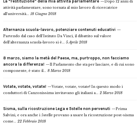
La “restituzione” della mia attività parlamentare
Dopo 12 anni di
attività parlamentare, sono tornata al mio lavoro di ricercatrice
all’università...
18 Giugno 2018
Alternanza scuola-lavoro, potenziare contenuti educativi
Partendo dal caso dell’Istituto Da Vinci, il dibattito sul valore
dell’alternanza scuola-lavoro si è...
5 Aprile 2018
8 marzo, siamo la metà del Paese, ma, purtroppo, non facciamo
ancora la differenza!
Il Parlamento che sta per lasciare, e di cui sono
componente, è stato il...
8 Marzo 2018
Votate, votate, votate!
Votate, votate, votate! In questo modo i
conduttori di Canzonissima invitavano gli italiani a...
2 Marzo 2018
Sisma, sulla ricostruzione Lega e 5stelle non pervenuti
Prima
Salvini, e ora anche i 5stelle provano a usare la ricostruzione post-sisma
come...
22 Febbraio 2018