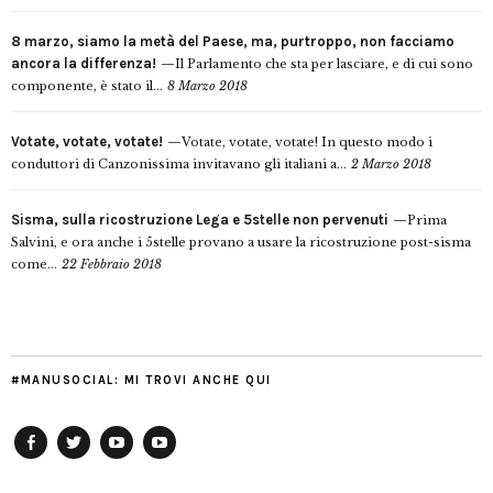
8 marzo, siamo la metà del Paese, ma, purtroppo, non facciamo
ancora la differenza!
Il Parlamento che sta per lasciare, e di cui sono
componente, è stato il...
8 Marzo 2018
Votate, votate, votate!
Votate, votate, votate! In questo modo i
conduttori di Canzonissima invitavano gli italiani a...
2 Marzo 2018
Sisma, sulla ricostruzione Lega e 5stelle non pervenuti
Prima
Salvini, e ora anche i 5stelle provano a usare la ricostruzione post-sisma
come...
22 Febbraio 2018
#MANUSOCIAL: MI TROVI ANCHE QUI
Facebook
Twitter
YouTube
YouTube
Manu
PD