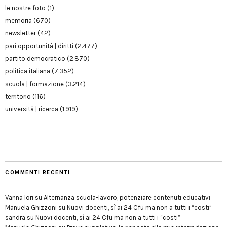
le nostre foto
(1)
memoria
(670)
newsletter
(42)
pari opportunità | diritti
(2.477)
partito democratico
(2.870)
politica italiana
(7.352)
scuola | formazione
(3.214)
territorio
(116)
università | ricerca
(1.919)
COMMENTI RECENTI
Vanna Iori
su
Alternanza scuola-lavoro, potenziare contenuti educativi
Manuela Ghizzoni
su
Nuovi docenti, sì ai 24 Cfu ma non a tutti i “costi”
sandra
su
Nuovi docenti, sì ai 24 Cfu ma non a tutti i “costi”