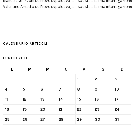
Manuela Ghizzoni
su
Prove suppletive, la risposta alla mia interrogazione
Valentino Amadio
su
Prove suppletive, la risposta alla mia interrogazione
CALENDARIO ARTICOLI
LUGLIO 2011
L
M
M
G
V
S
D
1
2
3
4
5
6
7
8
9
10
11
12
13
14
15
16
17
18
19
20
21
22
23
24
25
26
27
28
29
30
31