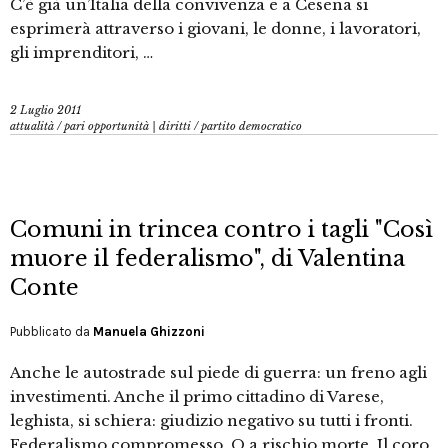
C’è già un’Italia della convivenza e a Cesena si
esprimerà attraverso i giovani, le donne, i lavoratori,
gli imprenditori, …
2 Luglio 2011
attualità
/
pari opportunità | diritti
/
partito democratico
Comuni in trincea contro i tagli "Così
muore il federalismo", di Valentina
Conte
Pubblicato da
Manuela Ghizzoni
Anche le autostrade sul piede di guerra: un freno agli
investimenti. Anche il primo cittadino di Varese,
leghista, si schiera: giudizio negativo su tutti i fronti.
Federalismo compromesso. O a rischio morte. Il coro