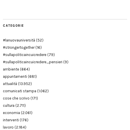
Modena
CATEGORIE
#lanuovauniversità
(52)
#strongertogether
(16)
#sullapoliticaincuicredere
(79)
#sullapoliticaincuicredere_pensieri
(9)
ambiente
(664)
appuntamenti
(681)
attualità
(13.952)
comunicati stampa
(1.062)
cose che scrivo
(171)
cultura
(2.711)
economia
(2.061)
interventi
(176)
lavoro
(2.184)