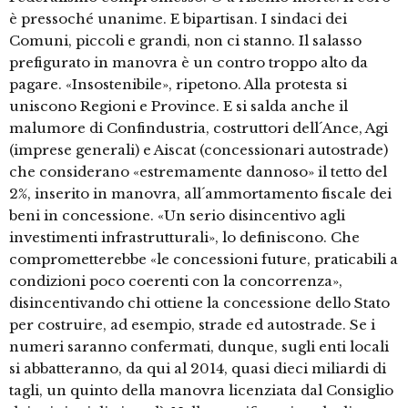
è pressoché unanime. E bipartisan. I sindaci dei
Comuni, piccoli e grandi, non ci stanno. Il salasso
prefigurato in manovra è un contro troppo alto da
pagare. «Insostenibile», ripetono. Alla protesta si
uniscono Regioni e Province. E si salda anche il
malumore di Confindustria, costruttori dell´Ance, Agi
(imprese generali) e Aiscat (concessionari autostrade)
che considerano «estremamente dannoso» il tetto del
2%, inserito in manovra, all´ammortamento fiscale dei
beni in concessione. «Un serio disincentivo agli
investimenti infrastrutturali», lo definiscono. Che
comprometterebbe «le concessioni future, praticabili a
condizioni poco coerenti con la concorrenza»,
disincentivando chi ottiene la concessione dello Stato
per costruire, ad esempio, strade ed autostrade. Se i
numeri saranno confermati, dunque, sugli enti locali
si abbatteranno, da qui al 2014, quasi dieci miliardi di
tagli, un quinto della manovra licenziata dal Consiglio