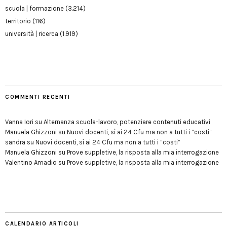
scuola | formazione
(3.214)
territorio
(116)
università | ricerca
(1.919)
COMMENTI RECENTI
Vanna Iori
su
Alternanza scuola-lavoro, potenziare contenuti educativi
Manuela Ghizzoni
su
Nuovi docenti, sì ai 24 Cfu ma non a tutti i “costi”
sandra
su
Nuovi docenti, sì ai 24 Cfu ma non a tutti i “costi”
Manuela Ghizzoni
su
Prove suppletive, la risposta alla mia interrogazione
Valentino Amadio
su
Prove suppletive, la risposta alla mia interrogazione
CALENDARIO ARTICOLI