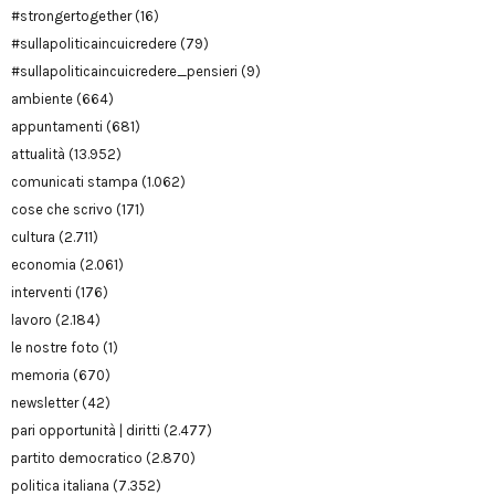
#strongertogether
(16)
#sullapoliticaincuicredere
(79)
#sullapoliticaincuicredere_pensieri
(9)
ambiente
(664)
appuntamenti
(681)
attualità
(13.952)
comunicati stampa
(1.062)
cose che scrivo
(171)
cultura
(2.711)
economia
(2.061)
interventi
(176)
lavoro
(2.184)
le nostre foto
(1)
memoria
(670)
newsletter
(42)
pari opportunità | diritti
(2.477)
partito democratico
(2.870)
politica italiana
(7.352)