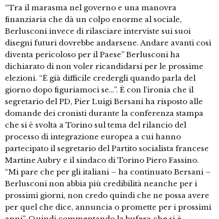
“Tra il marasma nel governo e una manovra
finanziaria che dà un colpo enorme al sociale,
Berlusconi invece di rilasciare interviste sui suoi
disegni futuri dovrebbe andarsene. Andare avanti così
diventa pericoloso per il Paese” Berlusconi ha
dichiarato di non voler ricandidarsi per le prossime
elezioni. “È già difficile credergli quando parla del
giorno dopo figuriamoci se…”. È con l’ironia che il
segretario del PD, Pier Luigi Bersani ha risposto alle
domande dei cronisti durante la conferenza stampa
che si è svolta a Torino sul tema del rilancio del
processo di integrazione europea a cui hanno
partecipato il segretario del Partito socialista francese
Martine Aubry e il sindaco di Torino Piero Fassino.
“Mi pare che per gli italiani – ha continuato Bersani –
Berlusconi non abbia più credibilità neanche per i
prossimi giorni, non credo quindi che ne possa avere
per quel che dice, annuncia o promette per i prossimi
anni”. Quindi commentando la bufera che si è