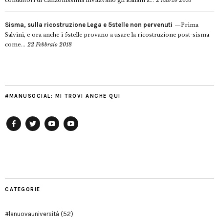
conduttori di Canzonissima invitavano gli italiani a...
2 Marzo 2018
Sisma, sulla ricostruzione Lega e 5stelle non pervenuti
Prima
Salvini, e ora anche i 5stelle provano a usare la ricostruzione post-sisma
come...
22 Febbraio 2018
#MANUSOCIAL: MI TROVI ANCHE QUI
Facebook
Twitter
YouTube
YouTube
Manu
PD
Modena
CATEGORIE
#lanuovauniversità
(52)