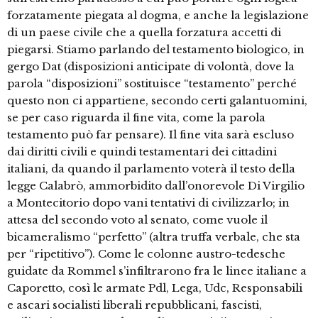
forzatamente piegata al dogma, e anche la legislazione
di un paese civile che a quella forzatura accetti di
piegarsi. Stiamo parlando del testamento biologico, in
gergo Dat (disposizioni anticipate di volontà, dove la
parola “disposizioni” sostituisce “testamento” perché
questo non ci appartiene, secondo certi galantuomini,
se per caso riguarda il fine vita, come la parola
testamento può far pensare). Il fine vita sarà escluso
dai diritti civili e quindi testamentari dei cittadini
italiani, da quando il parlamento voterà il testo della
legge Calabrò, ammorbidito dall’onorevole Di Virgilio
a Montecitorio dopo vani tentativi di civilizzarlo; in
attesa del secondo voto al senato, come vuole il
bicameralismo “perfetto” (altra truffa verbale, che sta
per “ripetitivo”). Come le colonne austro-tedesche
guidate da Rommel s’infiltrarono fra le linee italiane a
Caporetto, così le armate Pdl, Lega, Udc, Responsabili
e ascari socialisti liberali repubblicani, fascisti,