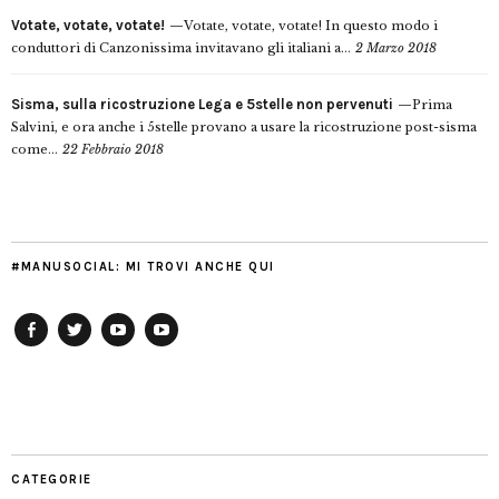
Votate, votate, votate!
Votate, votate, votate! In questo modo i
conduttori di Canzonissima invitavano gli italiani a...
2 Marzo 2018
Sisma, sulla ricostruzione Lega e 5stelle non pervenuti
Prima
Salvini, e ora anche i 5stelle provano a usare la ricostruzione post-sisma
come...
22 Febbraio 2018
#MANUSOCIAL: MI TROVI ANCHE QUI
Facebook
Twitter
YouTube
YouTube
Manu
PD
Modena
CATEGORIE