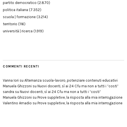
partito democratico
(2.870)
politica italiana
(7.352)
scuola | formazione
(3.214)
territorio
(116)
università | ricerca
(1.919)
COMMENTI RECENTI
Vanna Iori
su
Alternanza scuola-lavoro, potenziare contenuti educativi
Manuela Ghizzoni
su
Nuovi docenti, sì ai 24 Cfu ma non a tutti i “costi”
sandra
su
Nuovi docenti, sì ai 24 Cfu ma non a tutti i “costi”
Manuela Ghizzoni
su
Prove suppletive, la risposta alla mia interrogazione
Valentino Amadio
su
Prove suppletive, la risposta alla mia interrogazione