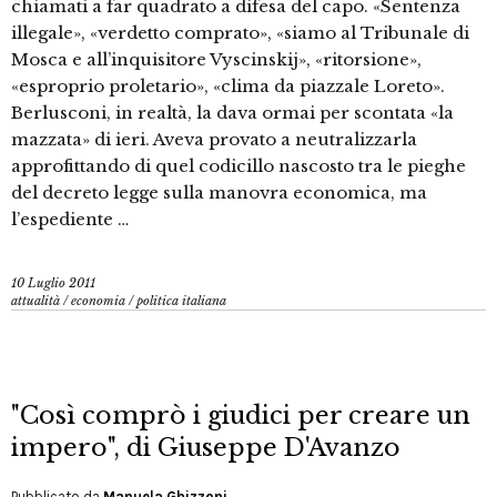
chiamati a far quadrato a difesa del capo. «Sentenza
illegale», «verdetto comprato», «siamo al Tribunale di
Mosca e all’inquisitore Vyscinskij», «ritorsione»,
«esproprio proletario», «clima da piazzale Loreto».
Berlusconi, in realtà, la dava ormai per scontata «la
mazzata» di ieri. Aveva provato a neutralizzarla
approfittando di quel codicillo nascosto tra le pieghe
del decreto legge sulla manovra economica, ma
l’espediente …
10 Luglio 2011
attualità
/
economia
/
politica italiana
"Così comprò i giudici per creare un
impero", di Giuseppe D'Avanzo
Pubblicato da
Manuela Ghizzoni