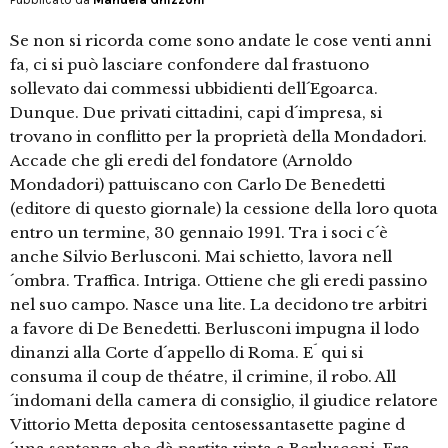
Se non si ricorda come sono andate le cose venti anni
fa, ci si può lasciare confondere dal frastuono
sollevato dai commessi ubbidienti dell´Egoarca.
Dunque. Due privati cittadini, capi d´impresa, si
trovano in conflitto per la proprietà della Mondadori.
Accade che gli eredi del fondatore (Arnoldo
Mondadori) pattuiscano con Carlo De Benedetti
(editore di questo giornale) la cessione della loro quota
entro un termine, 30 gennaio 1991. Tra i soci c´è
anche Silvio Berlusconi. Mai schietto, lavora nell
´ombra. Traffica. Intriga. Ottiene che gli eredi passino
nel suo campo. Nasce una lite. La decidono tre arbitri
a favore di De Benedetti. Berlusconi impugna il lodo
dinanzi alla Corte d´appello di Roma. E´ qui si
consuma il coup de théatre, il crimine, il robo. All
´indomani della camera di consiglio, il giudice relatore
Vittorio Metta deposita centosessantasette pagine d