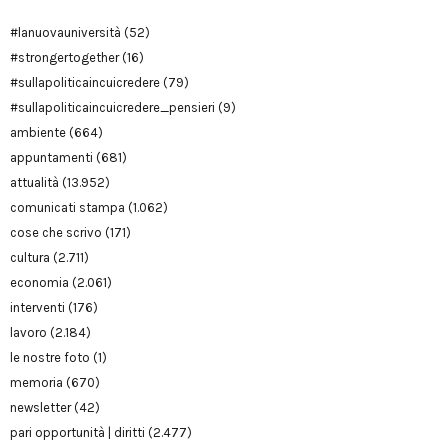
#lanuovauniversità
(52)
#strongertogether
(16)
#sullapoliticaincuicredere
(79)
#sullapoliticaincuicredere_pensieri
(9)
ambiente
(664)
appuntamenti
(681)
attualità
(13.952)
comunicati stampa
(1.062)
cose che scrivo
(171)
cultura
(2.711)
economia
(2.061)
interventi
(176)
lavoro
(2.184)
le nostre foto
(1)
memoria
(670)
newsletter
(42)
pari opportunità | diritti
(2.477)