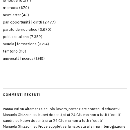
le nostre foto
(1)
memoria
(670)
newsletter
(42)
pari opportunità | diritti
(2.477)
partito democratico
(2.870)
politica italiana
(7.352)
scuola | formazione
(3.214)
territorio
(116)
università | ricerca
(1.919)
COMMENTI RECENTI
Vanna Iori
su
Alternanza scuola-lavoro, potenziare contenuti educativi
Manuela Ghizzoni
su
Nuovi docenti, sì ai 24 Cfu ma non a tutti i “costi”
sandra
su
Nuovi docenti, sì ai 24 Cfu ma non a tutti i “costi”
Manuela Ghizzoni
su
Prove suppletive, la risposta alla mia interrogazione