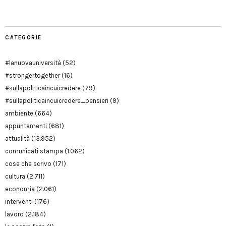
CATEGORIE
#lanuovauniversità
(52)
#strongertogether
(16)
#sullapoliticaincuicredere
(79)
#sullapoliticaincuicredere_pensieri
(9)
ambiente
(664)
appuntamenti
(681)
attualità
(13.952)
comunicati stampa
(1.062)
cose che scrivo
(171)
cultura
(2.711)
economia
(2.061)
interventi
(176)
lavoro
(2.184)