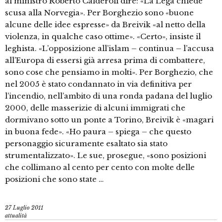
al ministro Roberto Calderoli dire: «La Lega chiede
scusa alla Norvegia». Per Borghezio sono «buone
alcune delle idee espresse» da Breivik «al netto della
violenza, in qualche caso ottime». «Certo», insiste il
leghista. «L’opposizione all’islam – continua – l’accusa
all’Europa di essersi già arresa prima di combattere,
sono cose che pensiamo in molti». Per Borghezio, che
nel 2005 è stato condannato in via definitiva per
l’incendio, nell’ambito di una ronda padana del luglio
2000, delle masserizie di alcuni immigrati che
dormivano sotto un ponte a Torino, Breivik è «magari
in buona fede». «Ho paura – spiega – che questo
personaggio sicuramente esaltato sia stato
strumentalizzato». Le sue, prosegue, «sono posizioni
che collimano al cento per cento con molte delle
posizioni che sono state …
27 Luglio 2011
attualità