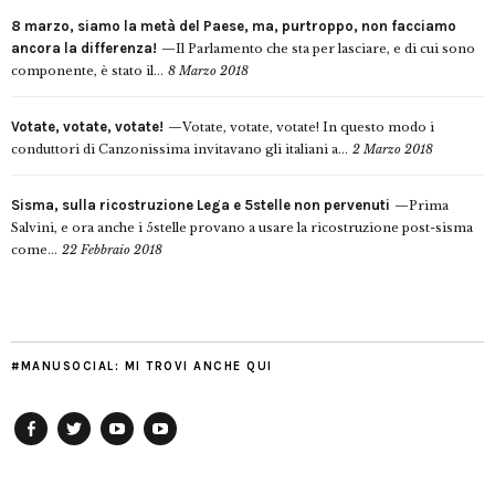
8 marzo, siamo la metà del Paese, ma, purtroppo, non facciamo
ancora la differenza!
Il Parlamento che sta per lasciare, e di cui sono
componente, è stato il...
8 Marzo 2018
Votate, votate, votate!
Votate, votate, votate! In questo modo i
conduttori di Canzonissima invitavano gli italiani a...
2 Marzo 2018
Sisma, sulla ricostruzione Lega e 5stelle non pervenuti
Prima
Salvini, e ora anche i 5stelle provano a usare la ricostruzione post-sisma
come...
22 Febbraio 2018
#MANUSOCIAL: MI TROVI ANCHE QUI
Facebook
Twitter
YouTube
YouTube
Manu
PD
Modena