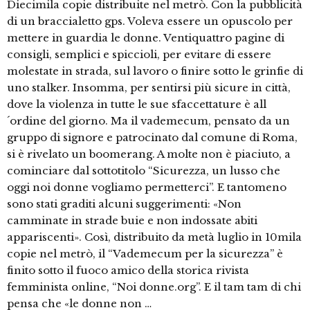
Diecimila copie distribuite nel metrò. Con la pubblicità
di un braccialetto gps. Voleva essere un opuscolo per
mettere in guardia le donne. Ventiquattro pagine di
consigli, semplici e spiccioli, per evitare di essere
molestate in strada, sul lavoro o finire sotto le grinfie di
uno stalker. Insomma, per sentirsi più sicure in città,
dove la violenza in tutte le sue sfaccettature è all
´ordine del giorno. Ma il vademecum, pensato da un
gruppo di signore e patrocinato dal comune di Roma,
si è rivelato un boomerang. A molte non è piaciuto, a
cominciare dal sottotitolo “Sicurezza, un lusso che
oggi noi donne vogliamo permetterci”. E tantomeno
sono stati graditi alcuni suggerimenti: «Non
camminate in strade buie e non indossate abiti
appariscenti». Così, distribuito da metà luglio in 10mila
copie nel metrò, il “Vademecum per la sicurezza” è
finito sotto il fuoco amico della storica rivista
femminista online, “Noi donne.org”. E il tam tam di chi
pensa che «le donne non …