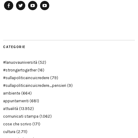
Facebook
Twitter
YouTube
YouTube
Manu
PD
Modena
CATEGORIE
#lanuovauniversità
(52)
#strongertogether
(16)
#sullapoliticaincuicredere
(79)
#sullapoliticaincuicredere_pensieri
(9)
ambiente
(664)
appuntamenti
(681)
attualità
(13.952)
comunicati stampa
(1.062)
cose che scrivo
(171)
cultura
(2.711)