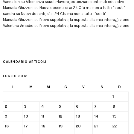
Vanna Iori
su
Alternanza scuola-lavoro, potenziare contenuti educativi
Manuela Ghizzoni
su
Nuovi docenti, sì ai 24 Cfu ma non a tutti i “costi”
sandra
su
Nuovi docenti, sì ai 24 Cfu ma non a tutti i “costi”
Manuela Ghizzoni
su
Prove suppletive, la risposta alla mia interrogazione
Valentino Amadio
su
Prove suppletive, la risposta alla mia interrogazione
CALENDARIO ARTICOLI
LUGLIO 2012
L
M
M
G
V
S
D
1
2
3
4
5
6
7
8
9
10
11
12
13
14
15
16
17
18
19
20
21
22