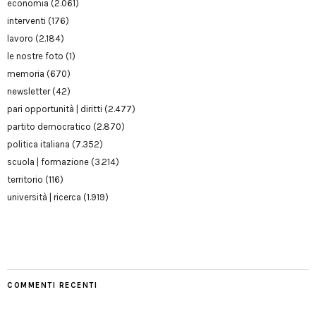
economia
(2.061)
interventi
(176)
lavoro
(2.184)
le nostre foto
(1)
memoria
(670)
newsletter
(42)
pari opportunità | diritti
(2.477)
partito democratico
(2.870)
politica italiana
(7.352)
scuola | formazione
(3.214)
territorio
(116)
università | ricerca
(1.919)
COMMENTI RECENTI