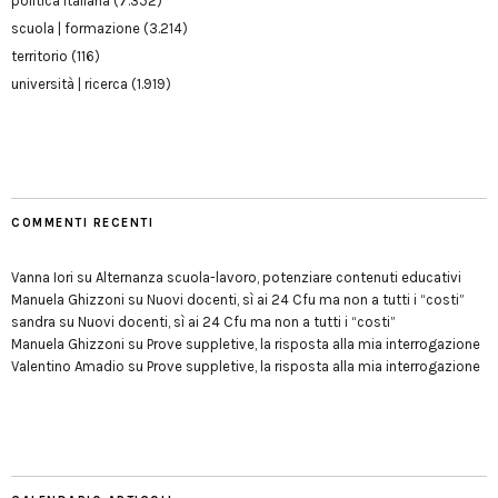
politica italiana
(7.352)
scuola | formazione
(3.214)
territorio
(116)
università | ricerca
(1.919)
COMMENTI RECENTI
Vanna Iori
su
Alternanza scuola-lavoro, potenziare contenuti educativi
Manuela Ghizzoni
su
Nuovi docenti, sì ai 24 Cfu ma non a tutti i “costi”
sandra
su
Nuovi docenti, sì ai 24 Cfu ma non a tutti i “costi”
Manuela Ghizzoni
su
Prove suppletive, la risposta alla mia interrogazione
Valentino Amadio
su
Prove suppletive, la risposta alla mia interrogazione