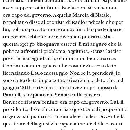
l’amnistia” indetta dai radicali. Otto anni fa: Napolitano
aveva appena ottant’anni, Berlusconi stava benone,
era capo del governo. A quella Marcia di Natale,
Napolitano disse al cronista di Radio radicale che per
lui, col suo passato, non era così insolito partecipare a
un corteo, sebbene fosse diventato più raro. Ma a
questa, spiegò, bisognava esserci. E mi auguro che la
politica affronti il problema, aggiunse, «senza lasciar
prevalere pregiudiziali, o timori non ben chiari…».
Continuo a immaginare che cosa dev’essersi detto
licenziando il suo messaggio. Non se la prenderà, io
sono interdetto in perpetuo. Si sarà ricordato che nel
giugno 2011 partecipò a un convegno promosso da
Pannella e ospitato dal Senato sulle carceri.
Berlusconi stava benino, era capo del governo. Lui, il
presidente, disse che era una «questione di prepotente
urgenza sul piano costituzionale e civile». Disse che la
questione della giustizia e specialmente delle carceri