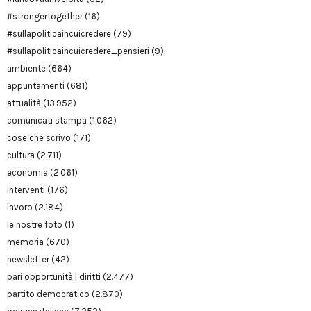
#strongertogether
(16)
#sullapoliticaincuicredere
(79)
#sullapoliticaincuicredere_pensieri
(9)
ambiente
(664)
appuntamenti
(681)
attualità
(13.952)
comunicati stampa
(1.062)
cose che scrivo
(171)
cultura
(2.711)
economia
(2.061)
interventi
(176)
lavoro
(2.184)
le nostre foto
(1)
memoria
(670)
newsletter
(42)
pari opportunità | diritti
(2.477)
partito democratico
(2.870)