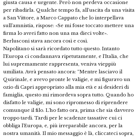
giusta causa e urgente. Però non perdeva occasione
per ribadirla. Qualche tempo fa, all’uscita da una visita
a San Vittore, a Marco Cappato che lo interpellava
sull’amnistia, rispose: «Se mi fosse toccato mettere una
firma lo avrei fatto non una ma dieci volte».
Berlusconi stava ancora così e così.
Napolitano si sarà ricordato tutto questo. Intanto
l’Europa ci condannava ripetutamente, e l’Italia, che
lui supremamente rappresenta, veniva vieppiù
umiliata. Avrà pensato ancora: “Mentre lasciavo il
Quirinale, e avevo pronte le valigie, e mi figuravo un
ozio di Capri appropriato alla mia età e ai desideri di
famiglia, questo mi rimordeva sopra tutto. Quando ho
disfatto le valigie, mi sono ripromesso di riprendere
comunque il filo. L’ho fatto ora, prima che sia davvero
troppo tardi. Tardi per le scadenze tassative cui ci
obbliga l’Europa, e, più irreparabile ancora, per la
nostra umanità. Il mio messaggio è là, cliccateci sopra,