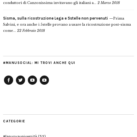
conduttori di Canzonissima invitavano gli italiani a...
2 Marzo 2018
Sisma, sulla ricostruzione Lega e 5stelle non pervenuti
Prima
Salvini, e ora anche i 5stelle provano a usare la ricostruzione post-sisma
come...
22 Febbraio 2018
#MANUSOCIAL: MI TROVI ANCHE QUI
Facebook
Twitter
YouTube
YouTube
Manu
PD
Modena
CATEGORIE
#lanuovauniversità
(52)