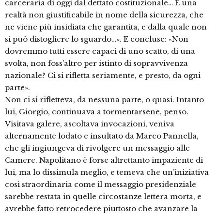
carceraria di oggi dal dettato costituzionale… È una
realtà non giustificabile in nome della sicurezza, che
ne viene più insidiata che garantita, e dalla quale non
si può distogliere lo sguardo…». E concluse: «Non
dovremmo tutti essere capaci di uno scatto, di una
svolta, non foss’altro per istinto di sopravvivenza
nazionale? Ci si rifletta seriamente, e presto, da ogni
parte».
Non ci si rifletteva, da nessuna parte, o quasi. Intanto
lui, Giorgio, continuava a tormentarsene, penso.
Visitava galere, ascoltava invocazioni, veniva
alternamente lodato e insultato da Marco Pannella,
che gli ingiungeva di rivolgere un messaggio alle
Camere. Napolitano è forse altrettanto impaziente di
lui, ma lo dissimula meglio, e temeva che un’iniziativa
così straordinaria come il messaggio presidenziale
sarebbe restata in quelle circostanze lettera morta, e
avrebbe fatto retrocedere piuttosto che avanzare la