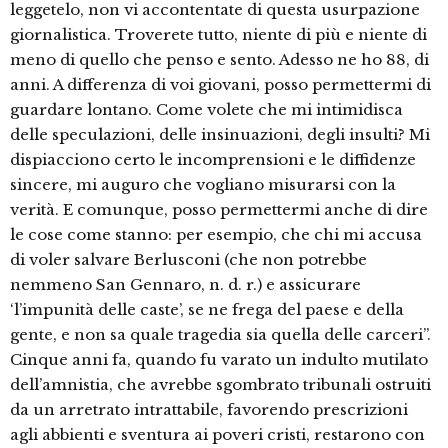
leggetelo, non vi accontentate di questa usurpazione
giornalistica. Troverete tutto, niente di più e niente di
meno di quello che penso e sento. Adesso ne ho 88, di
anni. A differenza di voi giovani, posso permettermi di
guardare lontano. Come volete che mi intimidisca
delle speculazioni, delle insinuazioni, degli insulti? Mi
dispiacciono certo le incomprensioni e le diffidenze
sincere, mi auguro che vogliano misurarsi con la
verità. E comunque, posso permettermi anche di dire
le cose come stanno: per esempio, che chi mi accusa
di voler salvare Berlusconi (che non potrebbe
nemmeno San Gennaro, n. d. r.) e assicurare
‘l’impunità delle caste’, se ne frega del paese e della
gente, e non sa quale tragedia sia quella delle carceri”.
Cinque anni fa, quando fu varato un indulto mutilato
dell’amnistia, che avrebbe sgombrato tribunali ostruiti
da un arretrato intrattabile, favorendo prescrizioni
agli abbienti e sventura ai poveri cristi, restarono con