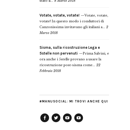
stato il...
8 Marzo 2018
Votate, votate, votate!
Votate, votate,
votate! In questo modo i conduttori di
Canzonissima invitavano gli italiani a...
2
Marzo 2018
Sisma, sulla ricostruzione Lega e
5stelle non pervenuti
Prima Salvini, e
ora anche i 5stelle provano a usare la
ricostruzione post-sisma come...
22
Febbraio 2018
#MANUSOCIAL: MI TROVI ANCHE QUI
Facebook
Twitter
YouTube
YouTube
Manu
PD