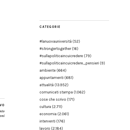
Modena
CATEGORIE
#lanuovauniversità
(52)
#strongertogether
(16)
#sullapoliticaincuicredere
(79)
#sullapoliticaincuicredere_pensieri
(9)
ambiente
(664)
appuntamenti
(681)
attualità
(13.952)
comunicati stampa
(1.062)
cose che scrivo
(171)
IVO
cultura
(2.711)
ento
economia
(2.061)
oni
interventi
(176)
lavoro
(2.184)