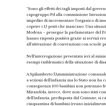
“Sono gli effetti dei tagli imposti dal gove
capogruppo Pd alla commissione Istruzion
impedito di incrementare l’organico di inse
coprire i 15 posti che mancano. Una situazi
Modena – prosegue la parlamentare del Pd
hanno risposta positiva grazie ai servizi erog
all’attivazione di convenzioni con scuole pri
Nell’interrogazione presentata ieri al mini
esempi emblematici della situazione di dis
A Spilamberto l’Amministrazione comunale 
a sezioni dell’infanzia ma lo Stato non ha c
conseguenza 100 bambini non potranno freq
Mirandola, invece, dove non sono stati con
dell’infanzia, predisposta dal Comune, si c
cinquantina di bambini (erano inizialmente 