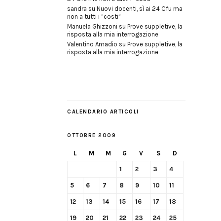
sandra
su
Nuovi docenti, sì ai 24 Cfu ma
non a tutti i “costi”
Manuela Ghizzoni
su
Prove suppletive, la
risposta alla mia interrogazione
Valentino Amadio
su
Prove suppletive, la
risposta alla mia interrogazione
CALENDARIO ARTICOLI
OTTOBRE 2009
L
M
M
G
V
S
D
1
2
3
4
5
6
7
8
9
10
11
12
13
14
15
16
17
18
19
20
21
22
23
24
25