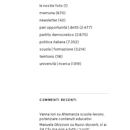
le nostre foto
(1)
memoria
(670)
newsletter
(42)
pari opportunità | diritti
(2.477)
partito democratico
(2.870)
politica italiana
(7.352)
scuola | formazione
(3.214)
territorio
(116)
università | ricerca
(1.919)
COMMENTI RECENTI
Vanna Iori
su
Alternanza scuola-lavoro,
potenziare contenuti educativi
Manuela Ghizzoni
su
Nuovi docenti, sì ai
24 Cfu ma non a tutti i “costi”