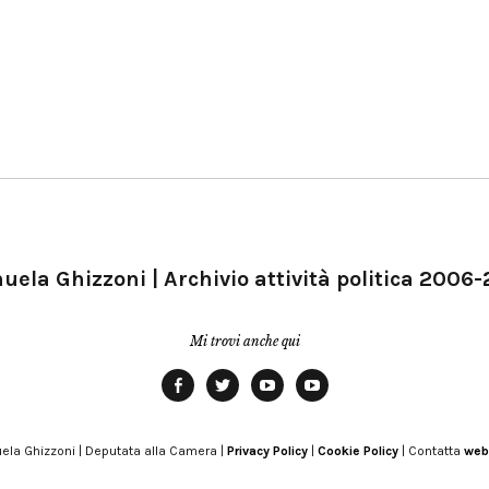
ela Ghizzoni | Archivio attività politica 2006
Mi trovi anche qui
Facebook
Twitter
YouTube
YouTube
Manu
PD
Modena
ela Ghizzoni | Deputata alla Camera |
Privacy Policy
|
Cookie Policy
| Contatta
web