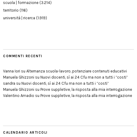
scuola | formazione
(3.214)
territorio
(116)
università | ricerca
(1.919)
COMMENTI RECENTI
Vanna Iori
su
Alternanza scuola-lavoro, potenziare contenuti educativi
Manuela Ghizzoni
su
Nuovi docenti, sì ai 24 Cfu ma non a tutti i “costi”
sandra
su
Nuovi docenti, sì ai 24 Cfu ma non a tutti i “costi”
Manuela Ghizzoni
su
Prove suppletive, la risposta alla mia interrogazione
Valentino Amadio
su
Prove suppletive, la risposta alla mia interrogazione
CALENDARIO ARTICOLI