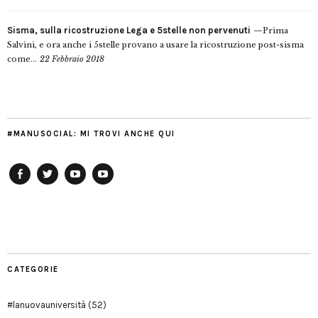
Sisma, sulla ricostruzione Lega e 5stelle non pervenuti
Prima
Salvini, e ora anche i 5stelle provano a usare la ricostruzione post-sisma
come...
22 Febbraio 2018
#MANUSOCIAL: MI TROVI ANCHE QUI
Facebook
Twitter
YouTube
YouTube
Manu
PD
Modena
CATEGORIE
#lanuovauniversità
(52)