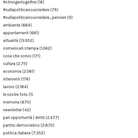
#strongertogether
(16)
#sullapoliticaincuicredere
(79)
#sullapoliticaincuicredere_pensieri
(9)
ambiente
(664)
appuntamenti
(681)
attualità
(13.952)
comunicati stampa
(1.062)
cose che scrivo
(171)
cultura
(2.711)
economia
(2.061)
interventi
(176)
lavoro
(2.184)
le nostre foto
(1)
memoria
(670)
newsletter
(42)
pari opportunità | diritti
(2.477)
partito democratico
(2.870)
politica italiana
(7.352)