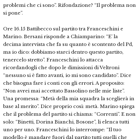
problemi che ci sono”. Rifondazione? “Il problema non
si pone”.
Ore 16.15 Battibecco sul partito tra Franceschini e
Marino. Bersani risponde a Chiamparino: “E’ la
decima intervista che fa su quanto è scontento del Pd,
ma io dico: dobbiamo starci dentro questo partito,
tenercelo stretto”. Franceschini lo attacca
ricordandogli che dopo le dimissioni di Veltroni
“nessuno si è fatto avanti, io mi sono candidato”. Dice
che bisogna fare i conti con gli errori. A proposito:
“Non avrei mai accettato Bassolino nelle mie liste”.
Una promessa: “Metà della mia squadra la sceglierà in
base al merito”. Dice proprio così: metà. Marino spiega
che il problema del partito si chiama: “Correnti”. E non
solo: “Binetti, Dorina Bianchi, Bosone”, li elenca tutti
uno per uno. Franceschini lo interrompe: “Il tuo
modello è mandare fuori dal partito tutti quelli che