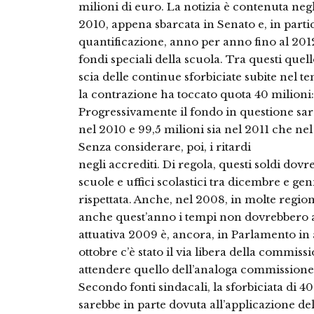
milioni di euro. La notizia è contenuta negl
2010, appena sbarcata in Senato e, in partic
quantificazione, anno per anno fino al 2012
fondi speciali della scuola. Tra questi quel
scia delle continue sforbiciate subite nel 
la contrazione ha toccato quota 40 milioni: 
Progressivamente il fondo in questione sar
nel 2010 e 99,5 milioni sia nel 2011 che nel
Senza considerare, poi, i ritardi
negli accrediti. Di regola, questi soldi dovr
scuole e uffici scolastici tra dicembre e g
rispettata. Anche, nel 2008, in molte region
anche quest’anno i tempi non dovrebbero acc
attuativa 2009 è, ancora, in Parlamento in at
ottobre c’è stato il via libera della commis
attendere quello dell’analoga commissione 
Secondo fonti sindacali, la sforbiciata di 4
sarebbe in parte dovuta all’applicazione del