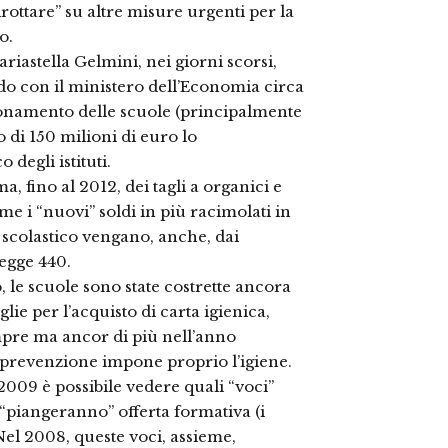
irottare” su altre misure urgenti per la
o.
ariastella Gelmini, nei giorni scorsi,
do con il ministero dell’Economia circa
zionamento delle scuole (principalmente
 di 150 milioni di euro lo
degli istituti.
, fino al 2012, dei tagli a organici e
e i “nuovi” soldi in più racimolati in
scolastico vengano, anche, dai
legge 440.
 le scuole sono state costrette ancora
lie per l’acquisto di carta igienica,
mpre ma ancor di più nell’anno
 prevenzione impone proprio l’igiene.
 2009 è possibile vedere quali “voci”
ti “piangeranno” offerta formativa (i
Nel 2008, queste voci, assieme,