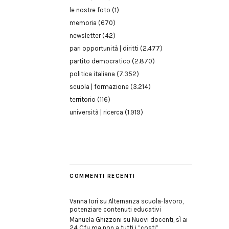
le nostre foto
(1)
memoria
(670)
newsletter
(42)
pari opportunità | diritti
(2.477)
partito democratico
(2.870)
politica italiana
(7.352)
scuola | formazione
(3.214)
territorio
(116)
università | ricerca
(1.919)
COMMENTI RECENTI
Vanna Iori
su
Alternanza scuola-lavoro,
potenziare contenuti educativi
Manuela Ghizzoni
su
Nuovi docenti, sì ai
24 Cfu ma non a tutti i “costi”