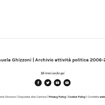
ela Ghizzoni | Archivio attività politica 2006
Mi trovi anche qui
Facebook
Twitter
YouTube
YouTube
Manu
PD
Modena
ela Ghizzoni | Deputata alla Camera |
Privacy Policy
|
Cookie Policy
| Contatta
web