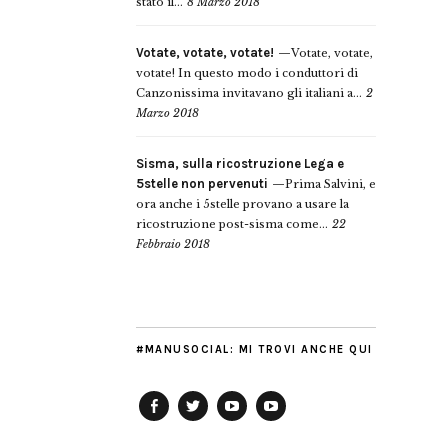
stato il...
8 Marzo 2018
Votate, votate, votate!
Votate, votate,
votate! In questo modo i conduttori di
Canzonissima invitavano gli italiani a...
2
Marzo 2018
Sisma, sulla ricostruzione Lega e
5stelle non pervenuti
Prima Salvini, e
ora anche i 5stelle provano a usare la
ricostruzione post-sisma come...
22
Febbraio 2018
#MANUSOCIAL: MI TROVI ANCHE QUI
Facebook
Twitter
YouTube
YouTube
Manu
PD