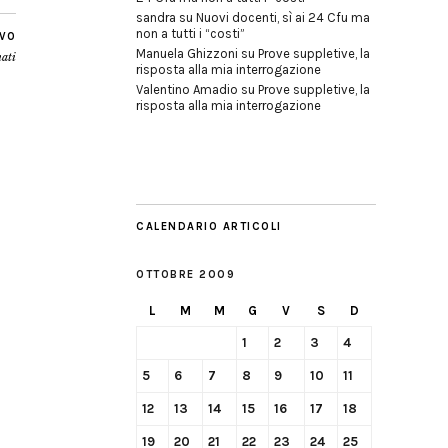
sandra
su
Nuovi docenti, sì ai 24 Cfu ma
non a tutti i “costi”
IVO
Manuela Ghizzoni
su
Prove suppletive, la
nati
risposta alla mia interrogazione
Valentino Amadio
su
Prove suppletive, la
risposta alla mia interrogazione
CALENDARIO ARTICOLI
OTTOBRE 2009
L
M
M
G
V
S
D
1
2
3
4
5
6
7
8
9
10
11
12
13
14
15
16
17
18
19
20
21
22
23
24
25