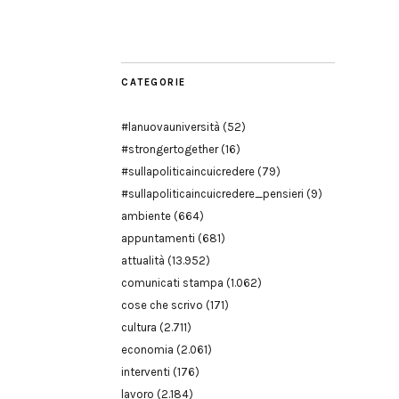
Modena
CATEGORIE
#lanuovauniversità
(52)
#strongertogether
(16)
#sullapoliticaincuicredere
(79)
#sullapoliticaincuicredere_pensieri
(9)
ambiente
(664)
appuntamenti
(681)
attualità
(13.952)
comunicati stampa
(1.062)
cose che scrivo
(171)
cultura
(2.711)
economia
(2.061)
interventi
(176)
lavoro
(2.184)