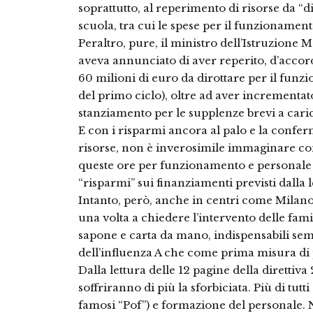
soprattutto, al reperimento di risorse da “d
scuola, tra cui le spese per il funzionament
Peraltro, pure, il ministro dell’Istruzione M
aveva annunciato di aver reperito, d’accor
60 milioni di euro da dirottare per il fun
del primo ciclo), oltre ad aver incrementato
stanziamento per le supplenze brevi a carico 
E con i risparmi ancora al palo e la conferma
risorse, non è inverosimile immaginare com
queste ore per funzionamento e personale 
“risparmi” sui finanziamenti previsti dalla 
Intanto, però, anche in centri come Milano,
una volta a chiedere l’intervento delle famig
sapone e carta da mano, indispensabili se
dell’influenza A che come prima misura di
Dalla lettura delle 12 pagine della direttiva
soffriranno di più la sforbiciata. Più di tut
famosi “Pof”) e formazione del personale. 