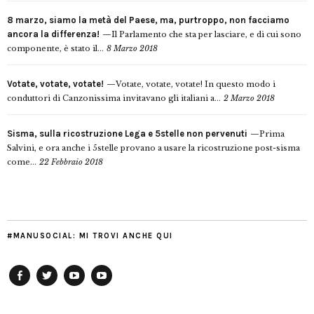
8 marzo, siamo la metà del Paese, ma, purtroppo, non facciamo
ancora la differenza!
Il Parlamento che sta per lasciare, e di cui sono
componente, è stato il...
8 Marzo 2018
Votate, votate, votate!
Votate, votate, votate! In questo modo i
conduttori di Canzonissima invitavano gli italiani a...
2 Marzo 2018
Sisma, sulla ricostruzione Lega e 5stelle non pervenuti
Prima
Salvini, e ora anche i 5stelle provano a usare la ricostruzione post-sisma
come...
22 Febbraio 2018
#MANUSOCIAL: MI TROVI ANCHE QUI
Facebook
Twitter
YouTube
YouTube
Manu
PD
Modena