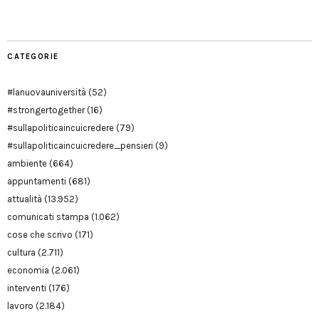
CATEGORIE
#lanuovauniversità
(52)
#strongertogether
(16)
#sullapoliticaincuicredere
(79)
#sullapoliticaincuicredere_pensieri
(9)
ambiente
(664)
appuntamenti
(681)
attualità
(13.952)
comunicati stampa
(1.062)
cose che scrivo
(171)
cultura
(2.711)
economia
(2.061)
interventi
(176)
lavoro
(2.184)