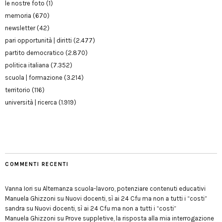
le nostre foto
(1)
memoria
(670)
newsletter
(42)
pari opportunità | diritti
(2.477)
partito democratico
(2.870)
politica italiana
(7.352)
scuola | formazione
(3.214)
territorio
(116)
università | ricerca
(1.919)
COMMENTI RECENTI
Vanna Iori
su
Alternanza scuola-lavoro, potenziare contenuti educativi
Manuela Ghizzoni
su
Nuovi docenti, sì ai 24 Cfu ma non a tutti i “costi”
sandra
su
Nuovi docenti, sì ai 24 Cfu ma non a tutti i “costi”
Manuela Ghizzoni
su
Prove suppletive, la risposta alla mia interrogazione