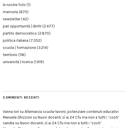
le nostre foto
(1)
memoria
(670)
newsletter
(42)
pari opportunità | diritti
(2.477)
partito democratico
(2.870)
politica italiana
(7.352)
scuola | formazione
(3.214)
territorio
(116)
università | ricerca
(1.919)
COMMENTI RECENTI
Vanna Iori
su
Alternanza scuola-lavoro, potenziare contenuti educativi
Manuela Ghizzoni
su
Nuovi docenti, sì ai 24 Cfu ma non a tutti i “costi”
sandra
su
Nuovi docenti, sì ai 24 Cfu ma non a tutti i “costi”