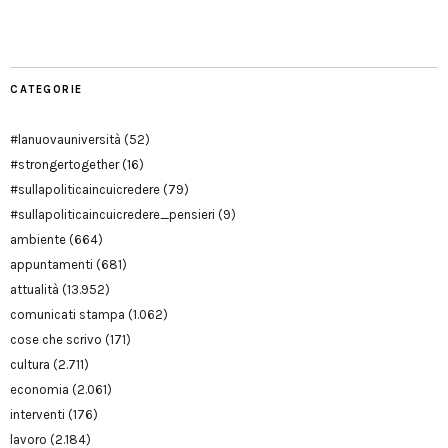
Modena
CATEGORIE
#lanuovauniversità
(52)
#strongertogether
(16)
#sullapoliticaincuicredere
(79)
#sullapoliticaincuicredere_pensieri
(9)
ambiente
(664)
appuntamenti
(681)
attualità
(13.952)
comunicati stampa
(1.062)
cose che scrivo
(171)
cultura
(2.711)
economia
(2.061)
interventi
(176)
lavoro
(2.184)