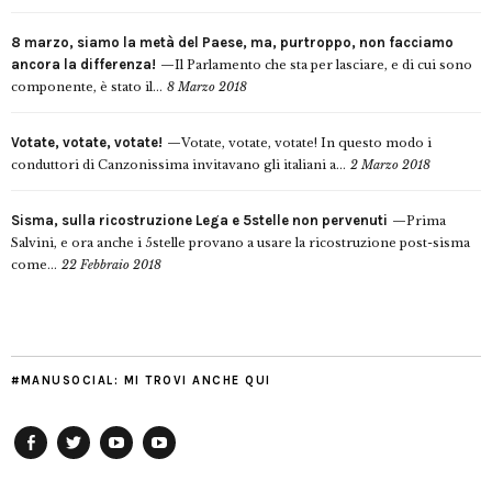
8 marzo, siamo la metà del Paese, ma, purtroppo, non facciamo
ancora la differenza!
Il Parlamento che sta per lasciare, e di cui sono
componente, è stato il...
8 Marzo 2018
Votate, votate, votate!
Votate, votate, votate! In questo modo i
conduttori di Canzonissima invitavano gli italiani a...
2 Marzo 2018
Sisma, sulla ricostruzione Lega e 5stelle non pervenuti
Prima
Salvini, e ora anche i 5stelle provano a usare la ricostruzione post-sisma
come...
22 Febbraio 2018
#MANUSOCIAL: MI TROVI ANCHE QUI
Facebook
Twitter
YouTube
YouTube
Manu
PD