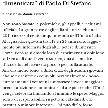
dimenticata”, di Paolo Di Stefano
Pubblicato da
Manuela Ghizzoni
Non sono bastate le polemiche, gli appelli, i richiami
ufficiali. La gran parte degli italiani non sa che nel
2011 ricorre il centocinquan­tesimo dell’Unità d’Italia.
Al riguardo, i giovani tra i 18 e i 24 anni sono legger­
mente più informati degli altri: potere di Internet?
Forse. Però se si chiede lo­ro di esprimere un’opinione
sul senso di quell’evento storico, quasi la metà è
d’accordo nel ritenerlo poco o per nul­la attuale.
Ancora meno sono, a diffe­renza degli adulti, i giovani
che se ne sentono «coinvolti personalmente». Sono
curiosamente i ventenni a mostra­re invece maggiore
preoccupazione economica e ad auspicare che l’Unità
venga celebrata limitando al minimo le spese. Maggior
senso di responsabilità rispetto ai cittadini di età
matura o mi­nore interesse? Chi può dirlo, forse