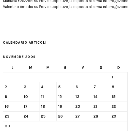
Manuela Ghizzoni
su
Prove suppletive, la risposta alla mia interrogazione
Valentino Amadio
su
Prove suppletive, la risposta alla mia interrogazione
CALENDARIO ARTICOLI
NOVEMBRE 2009
L
M
M
G
V
S
D
1
2
3
4
5
6
7
8
9
10
11
12
13
14
15
16
17
18
19
20
21
22
23
24
25
26
27
28
29
30