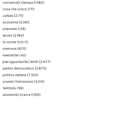
comunicati stampa
(1.062)
cose che scrivo
(171)
cultura
(2.711)
economia
(2.061)
interventi
(176)
lavoro
(2.184)
le nostre foto
(1)
memoria
(670)
newsletter
(42)
pari opportunità | diritti
(2.477)
partito democratico
(2.870)
politica italiana
(7.352)
scuola | formazione
(3.214)
territorio
(116)
università | ricerca
(1.919)