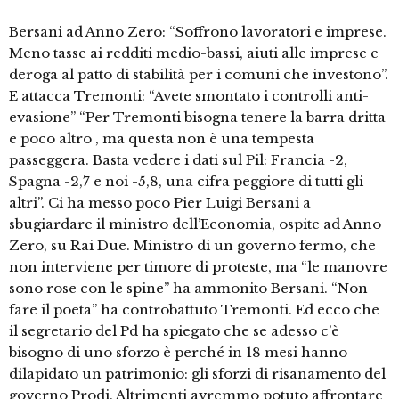
Bersani ad Anno Zero: “Soffrono lavoratori e imprese.
Meno tasse ai redditi medio-bassi, aiuti alle imprese e
deroga al patto di stabilità per i comuni che investono”.
E attacca Tremonti: “Avete smontato i controlli anti-
evasione” “Per Tremonti bisogna tenere la barra dritta
e poco altro , ma questa non è una tempesta
passeggera. Basta vedere i dati sul Pil: Francia -2,
Spagna -2,7 e noi -5,8, una cifra peggiore di tutti gli
altri”. Ci ha messo poco Pier Luigi Bersani a
sbugiardare il ministro dell’Economia, ospite ad Anno
Zero, su Rai Due. Ministro di un governo fermo, che
non interviene per timore di proteste, ma “le manovre
sono rose con le spine” ha ammonito Bersani. “Non
fare il poeta” ha controbattuto Tremonti. Ed ecco che
il segretario del Pd ha spiegato che se adesso c’è
bisogno di uno sforzo è perché in 18 mesi hanno
dilapidato un patrimonio: gli sforzi di risanamento del
governo Prodi. Altrimenti avremmo potuto affrontare