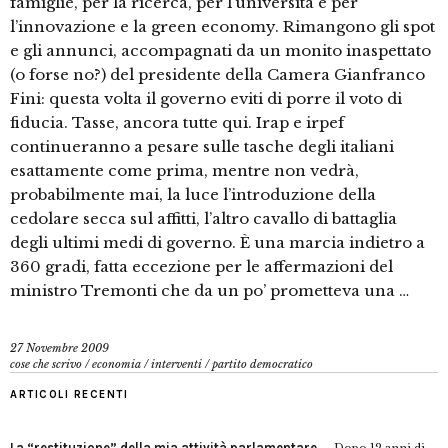
famiglie, per la ricerca, per l’università e per
l’innovazione e la green economy. Rimangono gli spot
e gli annunci, accompagnati da un monito inaspettato
(o forse no?) del presidente della Camera Gianfranco
Fini: questa volta il governo eviti di porre il voto di
fiducia. Tasse, ancora tutte qui. Irap e irpef
continueranno a pesare sulle tasche degli italiani
esattamente come prima, mentre non vedrà,
probabilmente mai, la luce l’introduzione della
cedolare secca sul affitti, l’altro cavallo di battaglia
degli ultimi medi di governo. È una marcia indietro a
360 gradi, fatta eccezione per le affermazioni del
ministro Tremonti che da un po’ prometteva una …
27 Novembre 2009
cose che scrivo
/
economia
/
interventi
/
partito democratico
ARTICOLI RECENTI
La “restituzione” della mia attività parlamentare