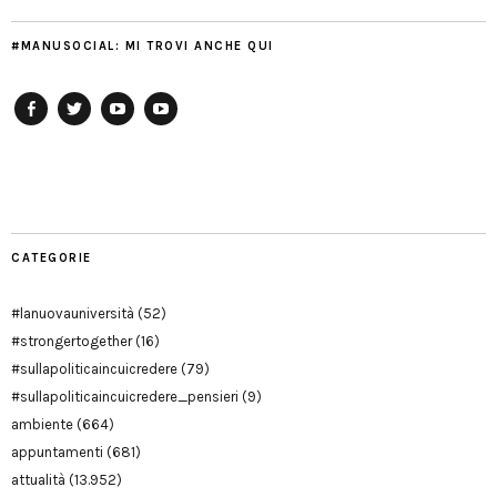
#MANUSOCIAL: MI TROVI ANCHE QUI
Facebook
Twitter
YouTube
YouTube
Manu
PD
Modena
CATEGORIE
#lanuovauniversità
(52)
#strongertogether
(16)
#sullapoliticaincuicredere
(79)
#sullapoliticaincuicredere_pensieri
(9)
ambiente
(664)
appuntamenti
(681)
attualità
(13.952)