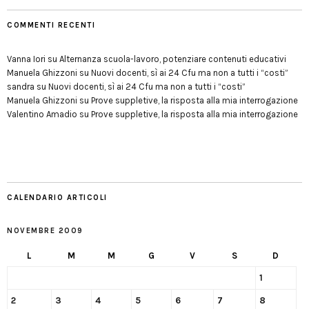
COMMENTI RECENTI
Vanna Iori
su
Alternanza scuola-lavoro, potenziare contenuti educativi
Manuela Ghizzoni
su
Nuovi docenti, sì ai 24 Cfu ma non a tutti i “costi”
sandra
su
Nuovi docenti, sì ai 24 Cfu ma non a tutti i “costi”
Manuela Ghizzoni
su
Prove suppletive, la risposta alla mia interrogazione
Valentino Amadio
su
Prove suppletive, la risposta alla mia interrogazione
CALENDARIO ARTICOLI
NOVEMBRE 2009
L
M
M
G
V
S
D
1
2
3
4
5
6
7
8