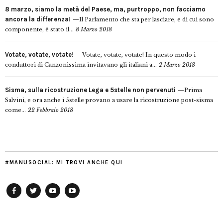
8 marzo, siamo la metà del Paese, ma, purtroppo, non facciamo
ancora la differenza!
Il Parlamento che sta per lasciare, e di cui sono
componente, è stato il...
8 Marzo 2018
Votate, votate, votate!
Votate, votate, votate! In questo modo i
conduttori di Canzonissima invitavano gli italiani a...
2 Marzo 2018
Sisma, sulla ricostruzione Lega e 5stelle non pervenuti
Prima
Salvini, e ora anche i 5stelle provano a usare la ricostruzione post-sisma
come...
22 Febbraio 2018
#MANUSOCIAL: MI TROVI ANCHE QUI
Facebook
Twitter
YouTube
YouTube
Manu
PD
Modena