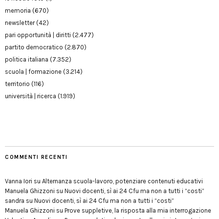
memoria
(670)
newsletter
(42)
pari opportunità | diritti
(2.477)
partito democratico
(2.870)
politica italiana
(7.352)
scuola | formazione
(3.214)
territorio
(116)
università | ricerca
(1.919)
COMMENTI RECENTI
Vanna Iori
su
Alternanza scuola-lavoro, potenziare contenuti educativi
Manuela Ghizzoni
su
Nuovi docenti, sì ai 24 Cfu ma non a tutti i “costi”
sandra
su
Nuovi docenti, sì ai 24 Cfu ma non a tutti i “costi”
Manuela Ghizzoni
su
Prove suppletive, la risposta alla mia interrogazione