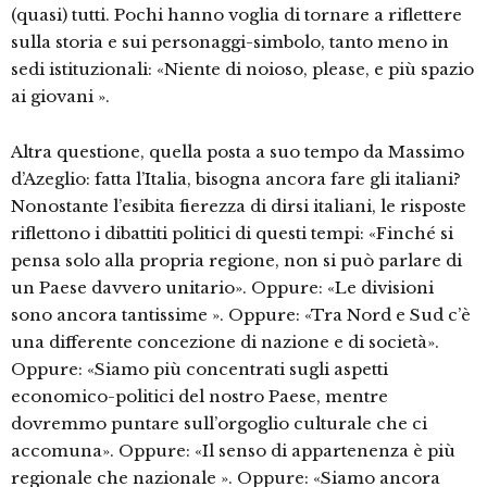
(quasi) tutti. Pochi han­no voglia di tornare a riflettere
sulla storia e sui personaggi-simbolo, tanto meno in
sedi istituzionali: «Niente di noioso, please, e più spazio
ai giova­ni ».
Altra questione, quella posta a suo tempo da Massimo
d’Azeglio: fatta l’Ita­lia, bisogna ancora fare gli italiani?
No­nostante l’esibita fierezza di dirsi italia­ni, le risposte
riflettono i dibattiti politi­ci di questi tempi: «Finché si
pensa so­lo alla propria regione, non si può par­lare di
un Paese davvero unitario». Op­pure: «Le divisioni
sono ancora tantis­sime ». Oppure: «Tra Nord e Sud c’è
una differente concezione di nazione e di società».
Oppure: «Siamo più con­centrati sugli aspetti
economico-politi­ci del nostro Paese, mentre
dovremmo puntare sull’orgoglio culturale che ci
accomuna». Oppure: «Il senso di appar­tenenza è più
regionale che naziona­le ». Oppure: «Siamo ancora