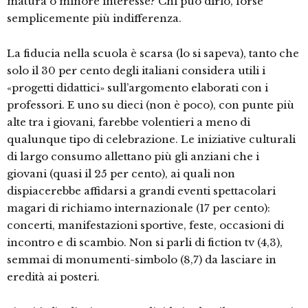
matura o mi­nore interesse? Chi può dirlo, forse
semplicemente più indifferenza.
La fiducia nella scuola è scarsa (lo si sapeva), tanto che
solo il 30 per cento degli italiani considera utili i
«progetti didattici» sull’argomento elaborati con i
professori. E uno su dieci (non è po­co), con punte più
alte tra i giovani, fa­rebbe volentieri a meno di
qualunque tipo di celebrazione. Le iniziative cultu­rali
di largo consumo allettano più gli anziani che i
giovani (quasi il 25 per cento), ai quali non
dispiacerebbe affi­darsi a grandi eventi spettacolari
maga­ri di richiamo internazionale (17 per cento):
concerti, manifestazioni sporti­ve, feste, occasioni di
incontro e di scambio. Non si parli di fiction tv (4,3),
semmai di monumenti-simbolo (8,7) da lasciare in
eredità ai posteri.