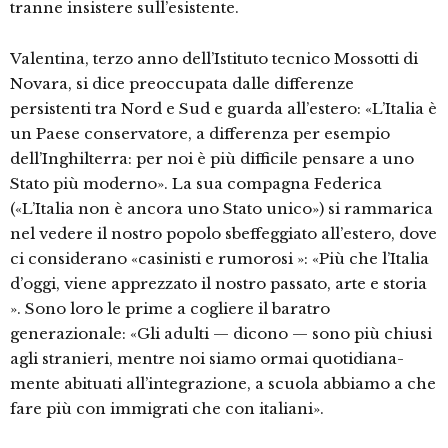
tranne insistere sull’esistente.
Valentina, terzo anno dell’Istituto tecnico Mossotti di
Novara, si dice pre­occupata dalle differenze
persistenti tra Nord e Sud e guarda all’estero: «L’Italia è
un Paese conservatore, a dif­ferenza per esempio
dell’Inghilterra: per noi è più difficile pensare a uno
Sta­to più moderno». La sua compagna Fe­derica
(«L’Italia non è ancora uno Stato unico») si rammarica
nel vedere il no­stro popolo sbeffeggiato all’estero, do­ve
ci considerano «casinisti e rumoro­si »: «Più che l’Italia
d’oggi, viene ap­prezzato il nostro passato, arte e sto­ria
». Sono loro le prime a cogliere il ba­ratro
generazionale: «Gli adulti — dico­no — sono più chiusi
agli stranieri, mentre noi siamo ormai quotidiana­
mente abituati all’integrazione, a scuo­la abbiamo a che
fare più con immigra­ti che con italiani».