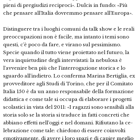
pieni di pregiudizi reciproci». Dulcis in fundo: «Più
che pensare all’Italia dovremmo pensare all’Europa».
Distinguere tra i luoghi comuni da talk show e le reali
preoccupazioni non è facile, ma intanto i temi sono
questi, c’è poco da fare, e virano sul pessimi­smo.
Specie quando il tutto viene pro­iettato nel futuro, la
vera inquietudine degli intervistati: la nebulosa è
l’avveni­re ben più che l’interrogazione storica e lo
sguardo all’indietro. Lo conferma Marina Bertiglia, ex
provveditore agli Studi di Torino, che per il Comitato
Ita­lia 150 è da un anno responsabile della formazione
didattica e come tale si oc­cupa di elaborare i progetti
scolastici in vista del 2011: «I ragazzi sono sensi­bili alla
storia solo se la storia si tradu­ce in fatti concreti che
abbiano effetti nell’oggi e nel domani. Rifiutano la ce­
lebrazione come tale: chiedono di esse­re coinvolti
emotivamente, di avere i lo­ro spazi e di capire meglio