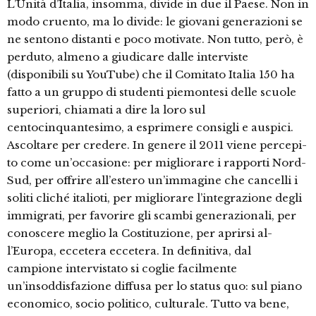
L’Unità d’Italia, insomma, divide in due il Paese. Non in
modo cruento, ma lo divide: le giovani generazioni se
ne sentono distanti e poco motivate. Non tutto, però, è
perduto, almeno a giudi­care dalle interviste
(disponibili su You­Tube) che il Comitato Italia 150 ha
fat­to a un gruppo di studenti piemontesi delle scuole
superiori, chiamati a dire la loro sul
centocinquantesimo, a espri­mere consigli e auspici.
Ascoltare per credere. In genere il 2011 viene percepi­
to come un’occasione: per migliorare i rapporti Nord-
Sud, per offrire all’este­ro un’immagine che cancelli i
soliti cli­ché italioti, per migliorare l’integrazio­ne degli
immigrati, per favorire gli scambi generazionali, per
conoscere meglio la Costituzione, per aprirsi al­
l’Europa, eccetera eccetera. In definiti­va, dal
campione intervistato si coglie facilmente
un’insoddisfazione diffusa per lo status quo: sul piano
economico, socio politico, culturale. Tutto va bene,