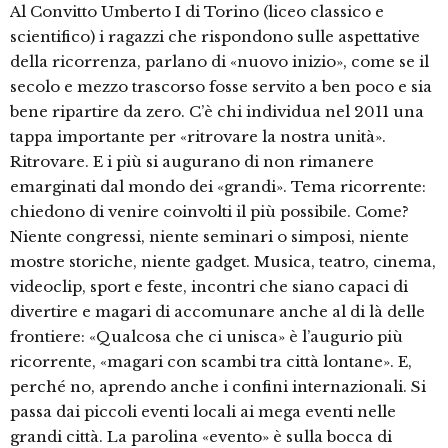
Al Convitto Umberto I di Torino (li­ceo classico e
scientifico) i ragazzi che rispondono sulle aspettative
della ricor­renza, parlano di «nuovo inizio», come se il
secolo e mezzo trascorso fosse ser­vito a ben poco e sia
bene ripartire da zero. C’è chi individua nel 2011 una
tap­pa importante per «ritrovare la nostra unità».
Ritrovare. E i più si augurano di non rimanere
emarginati dal mondo dei «grandi». Tema ricorrente:
chiedo­no di venire coinvolti il più possibile. Come?
Niente congressi, niente semi­nari o simposi, niente
mostre storiche, niente gadget. Musica, teatro, cinema,
videoclip, sport e feste, incontri che sia­no capaci di
divertire e magari di acco­munare anche al di là delle
frontiere: «Qualcosa che ci unisca» è l’augurio più
ricorrente, «magari con scambi tra città lontane». E,
perché no, aprendo anche i confini internazionali. Si
passa dai piccoli eventi locali ai mega eventi nelle
grandi città. La parolina «evento» è sulla bocca di