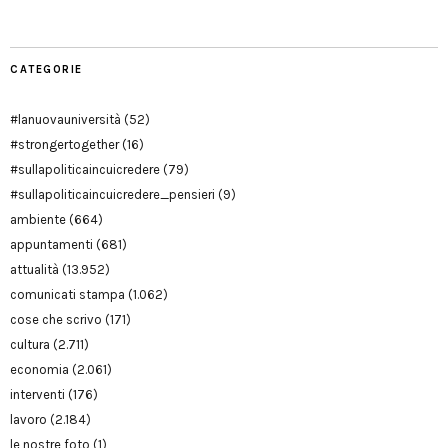
CATEGORIE
#lanuovauniversità
(52)
#strongertogether
(16)
#sullapoliticaincuicredere
(79)
#sullapoliticaincuicredere_pensieri
(9)
ambiente
(664)
appuntamenti
(681)
attualità
(13.952)
comunicati stampa
(1.062)
cose che scrivo
(171)
cultura
(2.711)
economia
(2.061)
interventi
(176)
lavoro
(2.184)
le nostre foto
(1)