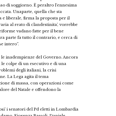
sso di soggiorno. È peraltro l’ennesima
ccata. Unaparte, quella che sta
 liberale, firma la proposta per il
aria al reato di clandestinita’, vorrebbe
riforme vadano fatte per il bene
ra parte fa tutto il contrario, e cerca di
se intero”.
re le inadempienze del Governo. Ancora
 le colpe di un esecutivo e di una
lemi degli italiani, la crisi
e. La Lega agita il tema
zione di massa, con operazioni come
lore del Natale e offendono la
si’ i senatori del Pd eletti in Lombardia
damo, Fiorenza Bassoli, Daniele