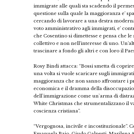
immigrate alle quali sta scadendo il perme
questione sulla quale la maggioranza e’ spa
cercando di lavorare a una destra moderna e
voto amministrativo agli immigrati, e’ contr
che Cosentino si dimettesse e pensa che le 
collettivo e non nell’interesse di uno. Un’alt
trascinare a fondo gli altri e con loro il Pae
Rosy Bindi attacca: “Bossi smetta di copri
una volta si vuole scaricare sugli immigrati
maggioranza che non sanno affrontare i prob
economica e il dramma della disoccupazion
dell`immigrazione come un`arma di distra
White Christmas che strumentalizzano il va
coscienza cristiana”.
“Vergognosa, incivile e incostituzionale”. Co
Emanuela Baio, Giudo Galperti, Marilena A