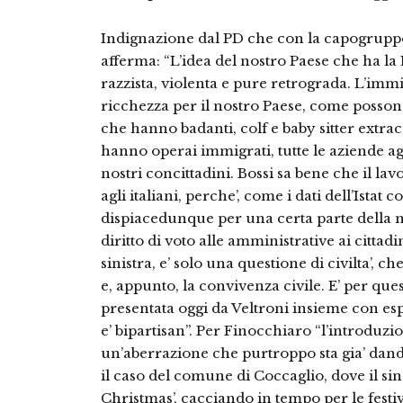
Indignazione dal PD che con la capogrupp
afferma: “L’idea del nostro Paese che ha la 
razzista, violenta e pure retrograda. L’immi
ricchezza per il nostro Paese, come possono
che hanno badanti, colf e baby sitter extra
hanno operai immigrati, tutte le aziende agr
nostri concittadini. Bossi sa bene che il l
agli italiani, perche’, come i dati dell’Istat
dispiacedunque per una certa parte della ma
diritto di voto alle amministrative ai cittadi
sinistra, e’ solo una questione di civilta’, c
e, appunto, la convivenza civile. E’ per ques
presentata oggi da Veltroni insieme con e
e’ bipartisan”. Per Finocchiaro “l’introduzio
un’aberrazione che purtroppo sta gia’ dand
il caso del comune di Coccaglio, dove il sin
Christmas’, cacciando in tempo per le festivi