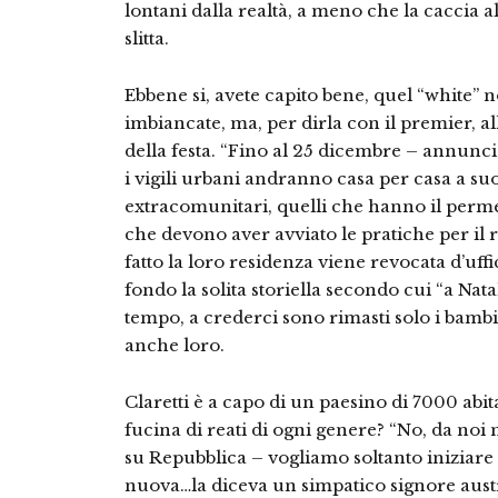
lontani dalla realtà, a meno che la caccia 
slitta.
Ebbene si, avete capito bene, quel “white” no
imbiancate, ma, per dirla con il premier, al
della festa. “Fino al 25 dicembre – annunci
i vigili urbani andranno casa per casa a su
extracomunitari, quelli che hanno il perme
che devono aver avviato le pratiche per il
fatto la loro residenza viene revocata d’uff
fondo la solita storiella secondo cui “a Nata
tempo, a crederci sono rimasti solo i bambi
anche loro.
Claretti è a capo di un paesino di 7000 abit
fucina di reati di ogni genere? “No, da noi 
su Repubblica – vogliamo soltanto iniziare 
nuova…la diceva un simpatico signore austr