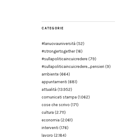
Modena
CATEGORIE
#lanuovauniversità
(52)
#strongertogether
(16)
#sullapoliticaincuicredere
(79)
#sullapoliticaincuicredere_pensieri
(9)
ambiente
(664)
appuntamenti
(681)
attualità
(13.952)
comunicati stampa
(1.062)
cose che scrivo
(171)
cultura
(2.711)
economia
(2.061)
interventi
(176)
lavoro
(2.184)