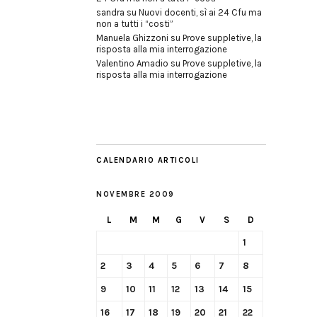
sandra
su
Nuovi docenti, sì ai 24 Cfu ma
non a tutti i “costi”
Manuela Ghizzoni
su
Prove suppletive, la
risposta alla mia interrogazione
Valentino Amadio
su
Prove suppletive, la
risposta alla mia interrogazione
CALENDARIO ARTICOLI
NOVEMBRE 2009
L
M
M
G
V
S
D
1
2
3
4
5
6
7
8
9
10
11
12
13
14
15
16
17
18
19
20
21
22