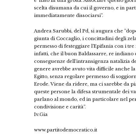
e’ nato in una grotta. Associare questo gio
scelta disumana da cui il governo, e in part
immediatamente dissociarsi”.
Andrea Sarubbi, del Pd, si augura che ”dop
giunta di Coccaglio, i concittadini degli ze
permesso di festeggiare l’Epifania con i tre 
infatti, che il buon Baldassarre, re indiano
conseguenze dell’intransigenza natalizia 
genere avrebbe avuto vita difficile anche la 
Egitto, senza regolare permesso di soggiorn
Erode. Viene da ridere, ma ci sarebbe da pi
queste persone la difesa strumentale dei val
parlano al mondo, ed in particolare nel per
condivisione e carità”.
Iv.Gia
www.partitodemocratico.it