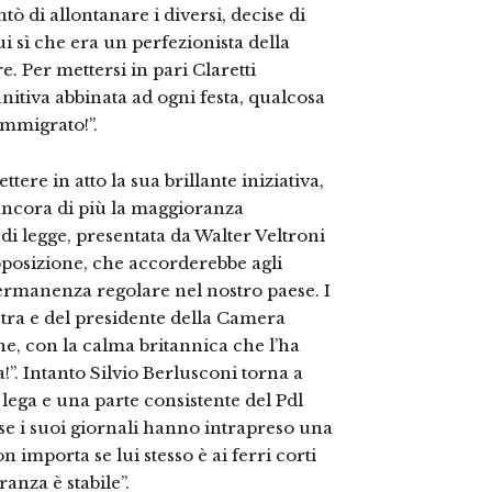
ntò di allontanare i diversi, decise di
i sì che era un perfezionista della
e. Per mettersi in pari Claretti
itiva abbinata ad ogni festa, qualcosa
immigrato!”.
ere in atto la sua brillante iniziativa,
ancora di più la maggioranza
di legge, presentata da Walter Veltroni
pposizione, che accorderebbe agli
 permanenza regolare nel nostro paese. I
stra e del presidente della Camera
e, con la calma britannica che l’ha
!”. Intanto Silvio Berlusconi torna a
 lega e una parte consistente del Pdl
e i suoi giornali hanno intrapreso una
importa se lui stesso è ai ferri corti
anza è stabile”.