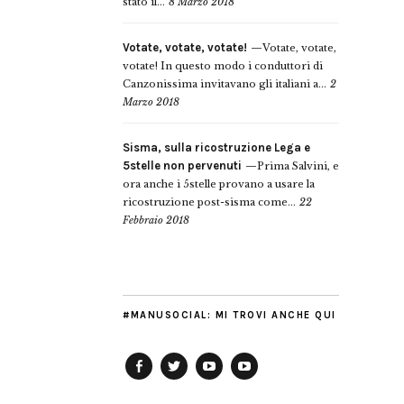
stato il...
8 Marzo 2018
Votate, votate, votate!
Votate, votate,
votate! In questo modo i conduttori di
Canzonissima invitavano gli italiani a...
2
Marzo 2018
Sisma, sulla ricostruzione Lega e
5stelle non pervenuti
Prima Salvini, e
ora anche i 5stelle provano a usare la
ricostruzione post-sisma come...
22
Febbraio 2018
#MANUSOCIAL: MI TROVI ANCHE QUI
Facebook
Twitter
YouTube
YouTube
Manu
PD