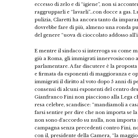
eccesso di zelo e di “igiene”, non si acconte
raggrupparli e “lavarli”…con docce a gas. Lu
pulizia, Claretti ha ancora tanto da imparar
dovrebbe fare di più, almeno una ronda pun
del genere “uova di cioccolato addosso all’
E mentre il sindaco si interroga su come mett
giù a Roma, gli immigrati innervosiscono 
parlamentare. A far discutere è la proposta 
e firmata da esponenti di maggioranza e o
immigrati il diritto al voto dopo 5 anni di
consensi di alcuni esponenti del centro de
Gianfranco Fini non piacciono alla Lega ch
resa celebre, scandisce: “mandiamoli a casa
farsi sentire per dire che non importa se la
non sono d’accordo su nulla, non importa s
campagna senza precedenti contro Fini, non 
con il, presidente della Camera, “la maggior