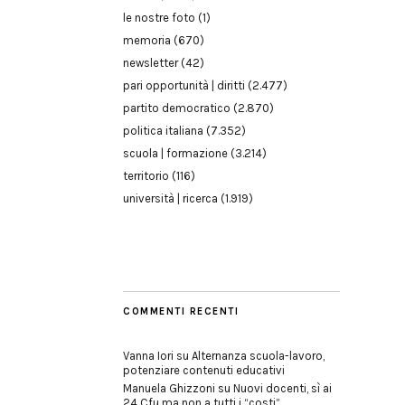
le nostre foto
(1)
memoria
(670)
newsletter
(42)
pari opportunità | diritti
(2.477)
partito democratico
(2.870)
politica italiana
(7.352)
scuola | formazione
(3.214)
territorio
(116)
università | ricerca
(1.919)
COMMENTI RECENTI
Vanna Iori
su
Alternanza scuola-lavoro,
potenziare contenuti educativi
Manuela Ghizzoni
su
Nuovi docenti, sì ai
24 Cfu ma non a tutti i “costi”