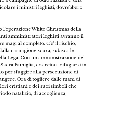
rno a campagne di odio razzista e’ una
icolare i ministri leghisti, dovrebbero
o l’operazione White Christmas della
lanti amministratori leghisti avranno il
re magi al completo. C’e’ il rischio,
 dalla carnagione scura, subisca le
della Lega. Con un’amministrazione del
Sacra Famiglia, costretta a rifugiarsi in
o per sfuggire alla persecuzione di
angere. Ora di togliere dalle mani di
ori cristiani e dei suoi simboli che
iodo natalizio, di accoglienza,