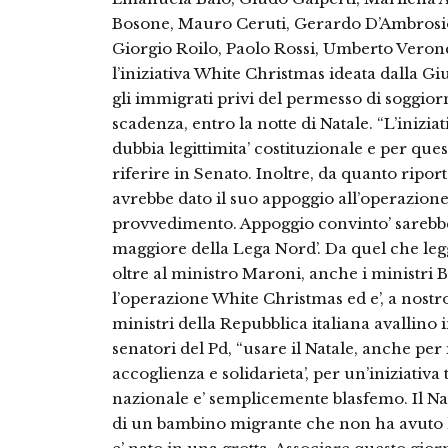
Bosone, Mauro Ceruti, Gerardo D’Ambrosio,
Giorgio Roilo, Paolo Rossi, Umberto Verone
l’iniziativa White Christmas ideata dalla Giu
gli immigrati privi del permesso di soggior
scadenza, entro la notte di Natale. “L’inizia
dubbia legittimita’ costituzionale e per que
riferire in Senato. Inoltre, da quanto ripo
avrebbe dato il suo appoggio all’operazione 
provvedimento. Appoggio convinto’ sarebbe 
maggiore della Lega Nord’. Da quel che le
oltre al ministro Maroni, anche i ministri B
l’operazione White Christmas ed e’, a nostro
ministri della Repubblica italiana avallino in
senatori del Pd, “usare il Natale, anche per
accoglienza e solidarieta’, per un’iniziativa 
nazionale e’ semplicemente blasfemo. Il Nat
di un bambino migrante che non ha avuto la 