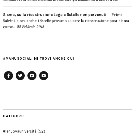
Sisma, sulla ricostruzione Lega e 5stelle non pervenuti
Prima
Salvini, e ora anche i 5stelle provano a usare la ricostruzione post-sisma
come...
22 Febbraio 2018
#MANUSOCIAL: MI TROVI ANCHE QUI
Facebook
Twitter
YouTube
YouTube
Manu
PD
Modena
CATEGORIE
#lanuovauniversità
(52)