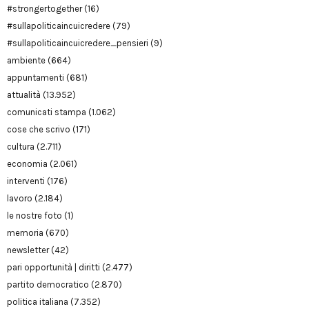
#strongertogether
(16)
#sullapoliticaincuicredere
(79)
#sullapoliticaincuicredere_pensieri
(9)
ambiente
(664)
appuntamenti
(681)
attualità
(13.952)
comunicati stampa
(1.062)
cose che scrivo
(171)
cultura
(2.711)
economia
(2.061)
interventi
(176)
lavoro
(2.184)
le nostre foto
(1)
memoria
(670)
newsletter
(42)
pari opportunità | diritti
(2.477)
partito democratico
(2.870)
politica italiana
(7.352)