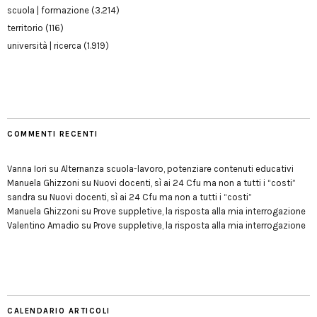
scuola | formazione
(3.214)
territorio
(116)
università | ricerca
(1.919)
COMMENTI RECENTI
Vanna Iori
su
Alternanza scuola-lavoro, potenziare contenuti educativi
Manuela Ghizzoni
su
Nuovi docenti, sì ai 24 Cfu ma non a tutti i “costi”
sandra
su
Nuovi docenti, sì ai 24 Cfu ma non a tutti i “costi”
Manuela Ghizzoni
su
Prove suppletive, la risposta alla mia interrogazione
Valentino Amadio
su
Prove suppletive, la risposta alla mia interrogazione
CALENDARIO ARTICOLI