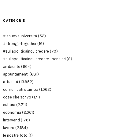
CATEGORIE
#lanuovauniversità
(52)
#strongertogether
(16)
#sullapoliticaincuicredere
(79)
#sullapoliticaincuicredere_pensieri
(9)
ambiente
(664)
appuntamenti
(681)
attualità
(13.952)
comunicati stampa
(1.062)
cose che scrivo
(171)
cultura
(2.711)
economia
(2.061)
interventi
(176)
lavoro
(2.184)
le nostre foto
(1)