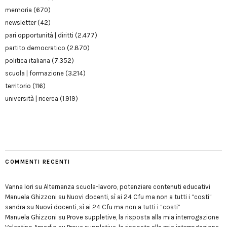
memoria
(670)
newsletter
(42)
pari opportunità | diritti
(2.477)
partito democratico
(2.870)
politica italiana
(7.352)
scuola | formazione
(3.214)
territorio
(116)
università | ricerca
(1.919)
COMMENTI RECENTI
Vanna Iori
su
Alternanza scuola-lavoro, potenziare contenuti educativi
Manuela Ghizzoni
su
Nuovi docenti, sì ai 24 Cfu ma non a tutti i “costi”
sandra
su
Nuovi docenti, sì ai 24 Cfu ma non a tutti i “costi”
Manuela Ghizzoni
su
Prove suppletive, la risposta alla mia interrogazione