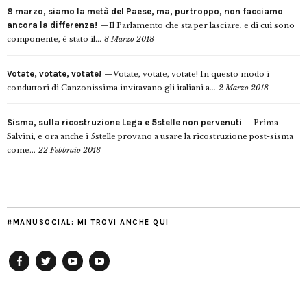
8 marzo, siamo la metà del Paese, ma, purtroppo, non facciamo
ancora la differenza!
Il Parlamento che sta per lasciare, e di cui sono
componente, è stato il...
8 Marzo 2018
Votate, votate, votate!
Votate, votate, votate! In questo modo i
conduttori di Canzonissima invitavano gli italiani a...
2 Marzo 2018
Sisma, sulla ricostruzione Lega e 5stelle non pervenuti
Prima
Salvini, e ora anche i 5stelle provano a usare la ricostruzione post-sisma
come...
22 Febbraio 2018
#MANUSOCIAL: MI TROVI ANCHE QUI
Facebook
Twitter
YouTube
YouTube
Manu
PD
Modena