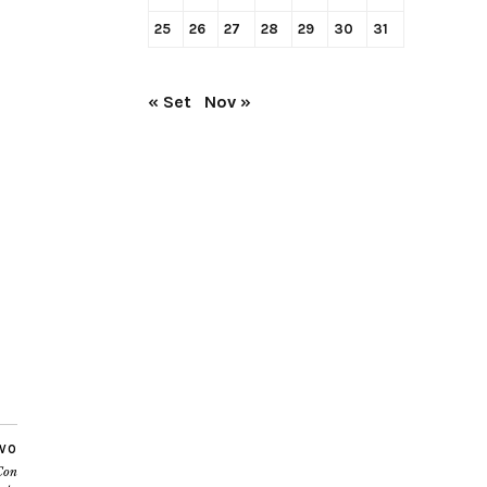
25
26
27
28
29
30
31
« Set
Nov »
IVO
 Con