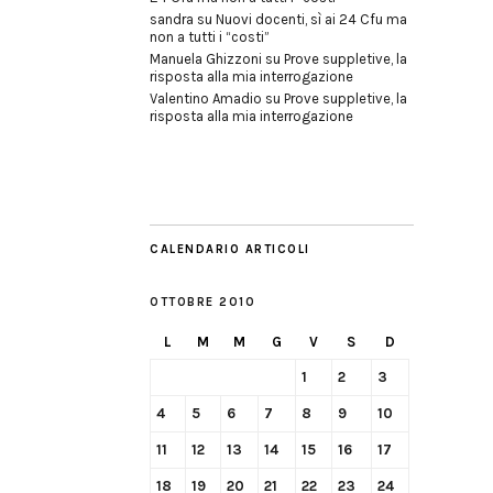
sandra
su
Nuovi docenti, sì ai 24 Cfu ma
non a tutti i “costi”
Manuela Ghizzoni
su
Prove suppletive, la
risposta alla mia interrogazione
Valentino Amadio
su
Prove suppletive, la
risposta alla mia interrogazione
CALENDARIO ARTICOLI
OTTOBRE 2010
L
M
M
G
V
S
D
1
2
3
4
5
6
7
8
9
10
11
12
13
14
15
16
17
18
19
20
21
22
23
24