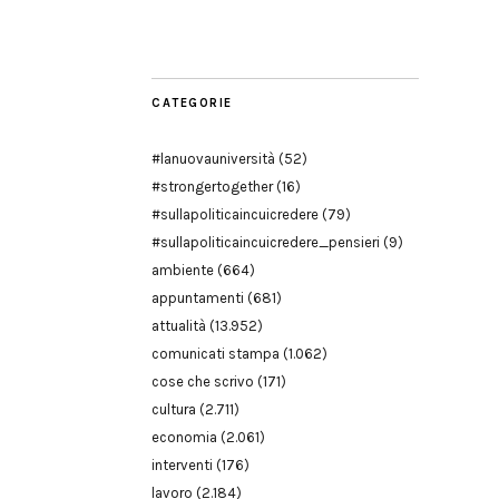
Modena
CATEGORIE
#lanuovauniversità
(52)
#strongertogether
(16)
#sullapoliticaincuicredere
(79)
#sullapoliticaincuicredere_pensieri
(9)
ambiente
(664)
appuntamenti
(681)
attualità
(13.952)
comunicati stampa
(1.062)
cose che scrivo
(171)
cultura
(2.711)
economia
(2.061)
interventi
(176)
lavoro
(2.184)