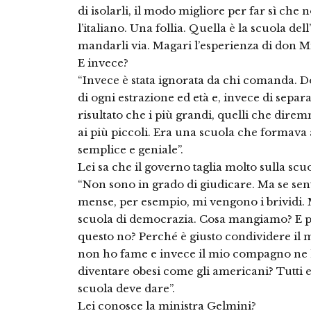
di isolarli, il modo migliore per far sì ch
l’italiano. Una follia. Quella è la scuola del
mandarli via. Magari l’esperienza di don Mil
E invece?
“Invece è stata ignorata da chi comanda. D
di ogni estrazione ed età e, invece di separar
risultato che i più grandi, quelli che direm
ai più piccoli. Era una scuola che formava
semplice e geniale”.
Lei sa che il governo taglia molto sulla scu
“Non sono in grado di giudicare. Ma se sent
mense, per esempio, mi vengono i brividi.
scuola di democrazia. Cosa mangiamo? E p
questo no? Perché è giusto condividere il m
non ho fame e invece il mio compagno ne h
diventare obesi come gli americani? Tutti 
scuola deve dare”.
Lei conosce la ministra Gelmini?