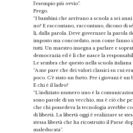
l’esempio più ovvio”.
Prego.
“I bambini che arrivano a scuola a sei ann
no? E raccontano, raccontano, dicono di sé
lì, dalla parola. Deve governare la parola
imposto ma concordato, non come fanno in
tutti. Un maestro insegna a parlare e sopratt
democrazia ed è lì che nasce la responsabili
Le sembra che questo nella scuola italiana
“A me pare che dei valori classici su cui er
poco. C’è stato un furto. Per i giovani è un b
E chi è il ladro?
“L’indiziato numero uno è la comunicazione.
sono parole di un vecchio, ma è ciò che pen
che chi possedeva la tecnologia avrebbe con
di libertà. La libertà oggi è realizzare se ste
stessa libertà che ha ricostruito il Paese d
maleducata”.