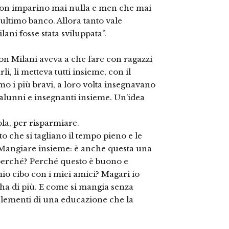
e non imparino mai nulla e men che mai
l’ultimo banco. Allora tanto vale
ani fosse stata sviluppata”.
on Milani aveva a che fare con ragazzi
li, li metteva tutti insieme, con il
mo i più bravi, a loro volta insegnavano
 alunni e insegnanti insieme. Un’idea
ola, per risparmiare.
o che si tagliano il tempo pieno e le
 Mangiare insieme: è anche questa una
erché? Perché questo è buono e
io cibo con i miei amici? Magari io
a di più. E come si mangia senza
elementi di una educazione che la