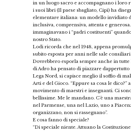
in un luogo sacro e accompagnano i loro r
i suoi libri (Il paese sbagliato, Cipì) ha dis
elementare italiana: un modello invidiato d
inclusiva, comprensiva, attenta e generosa.
immaginavano i “padri costituenti” quando
nostro Stato.
Lodi ricorda che nel 1948, appena promulgat
subito esposta per anni nelle sale consiliar
Dovrebbero esporla sempre anche in tutte l
di Adro ha pensato di piazzare dappertutto 
Lega Nord, si capisce meglio il soffio di ma
Arti e del Gioco. “Eppure sa cosa le dico?
movimento di maestri e insegnanti. Ci sono
bellissime. Me le mandano. C’è una maestr
nel Parmense, una nel Lazio, uno a Piacenza 
organizzano, non si rassegnano”.
E cosa fanno di speciale?
“Di speciale niente. Attuano la Costituzione