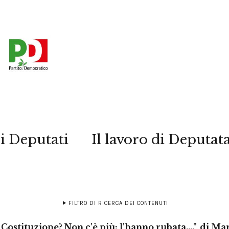
i Deputati
Il lavoro di Deputat
FILTRO DI RICERCA DEI CONTENUTI
 Costituzione? Non c'è più: l'hanno rubata….", di Ma