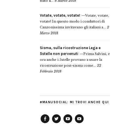
stato il...
8 Marzo 2018
Votate, votate, votate!
Votate, votate,
votate! In questo modo i conduttori di
Canzonissima invitavano gli italiani a...
2
Marzo 2018
Sisma, sulla ricostruzione Lega e
5stelle non pervenuti
Prima Salvini, e
ora anche i 5stelle provano a usare la
ricostruzione post-sisma come...
22
Febbraio 2018
#MANUSOCIAL: MI TROVI ANCHE QUI
Facebook
Twitter
YouTube
YouTube
Manu
PD