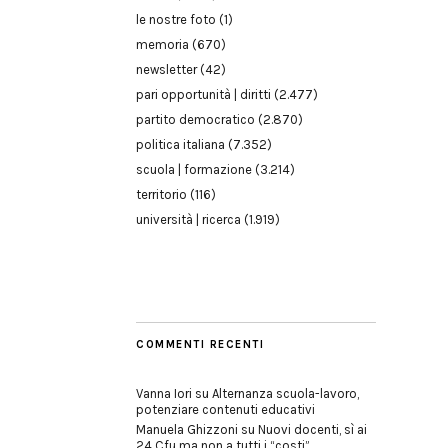
le nostre foto
(1)
memoria
(670)
newsletter
(42)
pari opportunità | diritti
(2.477)
partito democratico
(2.870)
politica italiana
(7.352)
scuola | formazione
(3.214)
territorio
(116)
università | ricerca
(1.919)
COMMENTI RECENTI
Vanna Iori
su
Alternanza scuola-lavoro,
potenziare contenuti educativi
Manuela Ghizzoni
su
Nuovi docenti, sì ai
24 Cfu ma non a tutti i “costi”