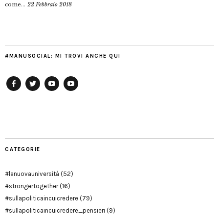
come...
22 Febbraio 2018
#MANUSOCIAL: MI TROVI ANCHE QUI
Facebook
Twitter
YouTube
YouTube
Manu
PD
Modena
CATEGORIE
#lanuovauniversità
(52)
#strongertogether
(16)
#sullapoliticaincuicredere
(79)
#sullapoliticaincuicredere_pensieri
(9)