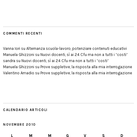
COMMENTI RECENTI
Vanna Iori
su
Alternanza scuola-lavoro, potenziare contenuti educativi
Manuela Ghizzoni
su
Nuovi docenti, sì ai 24 Cfu ma non a tutti i “costi”
sandra
su
Nuovi docenti, sì ai 24 Cfu ma non a tutti i “costi”
Manuela Ghizzoni
su
Prove suppletive, la risposta alla mia interrogazione
Valentino Amadio
su
Prove suppletive, la risposta alla mia interrogazione
CALENDARIO ARTICOLI
NOVEMBRE 2010
L
M
M
G
V
S
D