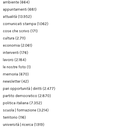
ambiente
(664)
appuntamenti
(681)
attualità
(13.952)
comunicati stampa
(1.062)
cose che scrivo
(171)
cultura
(2.711)
economia
(2.061)
interventi
(176)
lavoro
(2.184)
le nostre foto
(1)
memoria
(670)
newsletter
(42)
pari opportunità | diritti
(2.477)
partito democratico
(2.870)
politica italiana
(7.352)
scuola | formazione
(3.214)
territorio
(116)
università | ricerca
(1.919)