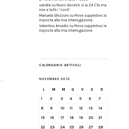
sandra
su
Nuovi docenti, sì ai 24 Cfu ma
non a tutti i “costi”
Manuela Ghizzoni
su
Prove suppletive, la
risposta alla mia interrogazione
Valentino Amadio
su
Prove suppletive, la
risposta alla mia interrogazione
CALENDARIO ARTICOLI
NOVEMBRE 2010
L
M
M
G
V
S
D
1
2
3
4
5
6
7
8
9
10
11
12
13
14
15
16
17
18
19
20
21
22
23
24
25
26
27
28