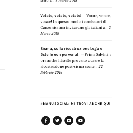
stato il...
8 Marzo 2018
Votate, votate, votate!
Votate, votate,
votate! In questo modo i conduttori di
Canzonissima invitavano gli italiani a...
2
Marzo 2018
Sisma, sulla ricostruzione Lega e
5stelle non pervenuti
Prima Salvini, e
ora anche i 5stelle provano a usare la
ricostruzione post-sisma come...
22
Febbraio 2018
#MANUSOCIAL: MI TROVI ANCHE QUI
Facebook
Twitter
YouTube
YouTube
Manu
PD