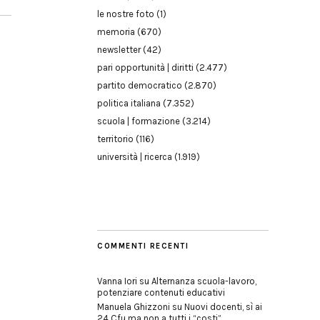
le nostre foto
(1)
memoria
(670)
newsletter
(42)
pari opportunità | diritti
(2.477)
partito democratico
(2.870)
politica italiana
(7.352)
scuola | formazione
(3.214)
territorio
(116)
università | ricerca
(1.919)
COMMENTI RECENTI
Vanna Iori
su
Alternanza scuola-lavoro,
potenziare contenuti educativi
Manuela Ghizzoni
su
Nuovi docenti, sì ai
24 Cfu ma non a tutti i “costi”