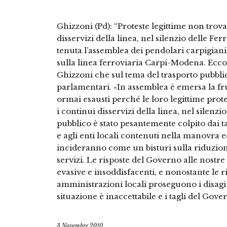
Ghizzoni (Pd): “Proteste legittime non trov
disservizi della linea, nel silenzio delle Ferr
tenuta l’assemblea dei pendolari carpigiani 
sulla linea ferroviaria Carpi-Modena. Ecc
Ghizzoni che sul tema del trasporto pubbli
parlamentari. «In assemblea è emersa la fru
ormai esausti perché le loro legittime pro
i continui disservizi della linea, nel silenzio
pubblico è stato pesantemente colpito dai tag
e agli enti locali contenuti nella manovra e
incideranno come un bisturi sulla riduzione
servizi. Le risposte del Governo alle nostr
evasive e insoddisfacenti, e nonostante le r
amministrazioni locali proseguono i disagi
situazione è inaccettabile e i tagli del Go
3 Novembre 2010