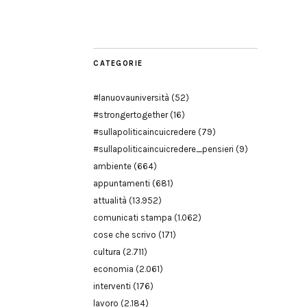
Modena
CATEGORIE
#lanuovauniversità
(52)
#strongertogether
(16)
#sullapoliticaincuicredere
(79)
#sullapoliticaincuicredere_pensieri
(9)
ambiente
(664)
appuntamenti
(681)
attualità
(13.952)
comunicati stampa
(1.062)
cose che scrivo
(171)
cultura
(2.711)
economia
(2.061)
interventi
(176)
lavoro
(2.184)