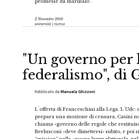
promesse da marinaio”.
2 Novembre 2010
università | ricerca
"Un governo per l
federalismo", di
Pubblicato da
Manuela Ghizzoni
L´offerta di Franceschini alla Lega. L´Udc
prepara una mozione di censura, Casini non
chiama «governo delle regole che restituisca a
Berlusconi «deve dimettersi» subito, e poi s
“mission” nella «nuova legge elettorale, n