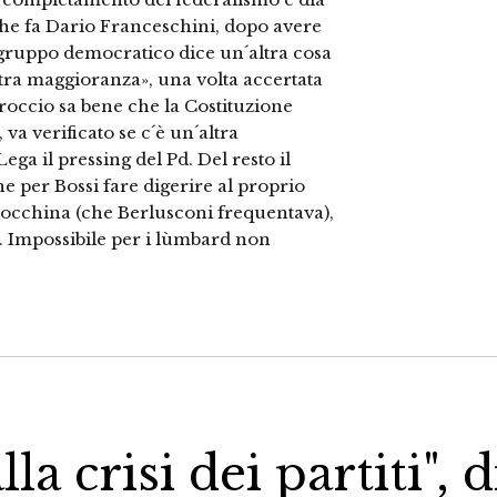
 che fa Dario Franceschini, dopo avere
apogruppo democratico dice un´altra cosa
tra maggioranza», una volta accertata
arroccio sa bene che la Costituzione
va verificato se c´è un´altra
ga il pressing del Pd. Del resto il
che per Bossi fare digerire al proprio
rocchina (che Berlusconi frequentava),
. Impossibile per i lùmbard non
a crisi dei partiti", d