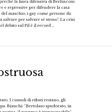
perché la linea difensiva di Berlusconi
re e repressive per difendere la casa
o del maschio, i gay come persone da
salvare per salvare sé stesso”. La crisi
el debito sul Pil è il record …
mostruosa
to. I cumuli di rifiuti restano, gli
ppa. Bianchi: “Bertolaso spudorato, in
agina, il governo è irresponsabile”.