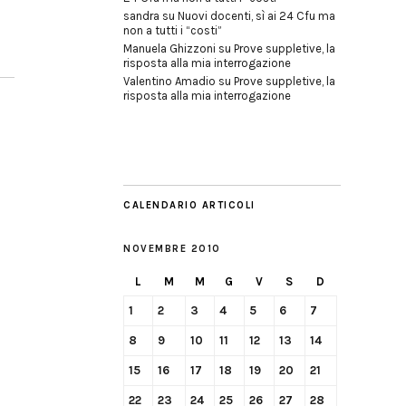
sandra
su
Nuovi docenti, sì ai 24 Cfu ma
non a tutti i “costi”
Manuela Ghizzoni
su
Prove suppletive, la
risposta alla mia interrogazione
Valentino Amadio
su
Prove suppletive, la
risposta alla mia interrogazione
CALENDARIO ARTICOLI
NOVEMBRE 2010
L
M
M
G
V
S
D
1
2
3
4
5
6
7
8
9
10
11
12
13
14
15
16
17
18
19
20
21
22
23
24
25
26
27
28