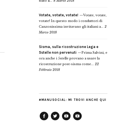
stato il...
8 Marzo 2018
Votate, votate, votate!
Votate, votate,
votate! In questo modo i conduttori di
Canzonissima invitavano gli italiani a...
2
Marzo 2018
Sisma, sulla ricostruzione Lega e
5stelle non pervenuti
Prima Salvini, e
ora anche i 5stelle provano a usare la
ricostruzione post-sisma come...
22
Febbraio 2018
#MANUSOCIAL: MI TROVI ANCHE QUI
Facebook
Twitter
YouTube
YouTube
Manu
PD