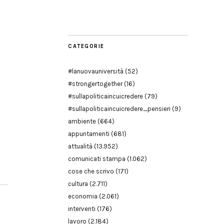
Modena
CATEGORIE
#lanuovauniversità
(52)
#strongertogether
(16)
#sullapoliticaincuicredere
(79)
#sullapoliticaincuicredere_pensieri
(9)
ambiente
(664)
appuntamenti
(681)
attualità
(13.952)
comunicati stampa
(1.062)
cose che scrivo
(171)
cultura
(2.711)
economia
(2.061)
interventi
(176)
lavoro
(2.184)