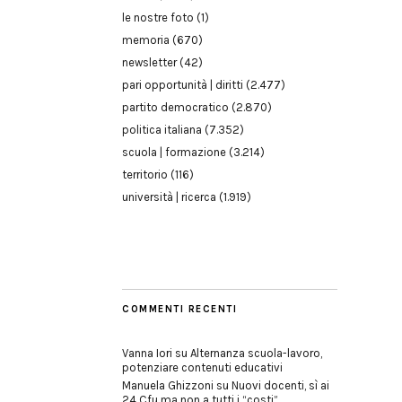
le nostre foto
(1)
memoria
(670)
newsletter
(42)
pari opportunità | diritti
(2.477)
partito democratico
(2.870)
politica italiana
(7.352)
scuola | formazione
(3.214)
territorio
(116)
università | ricerca
(1.919)
COMMENTI RECENTI
Vanna Iori
su
Alternanza scuola-lavoro,
potenziare contenuti educativi
Manuela Ghizzoni
su
Nuovi docenti, sì ai
24 Cfu ma non a tutti i “costi”