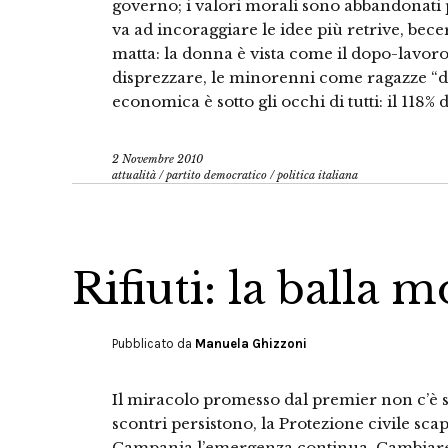
governo; i valori morali sono abbandonati 
va ad incoraggiare le idee più retrive, bece
matta: la donna è vista come il dopo-lavor
disprezzare, le minorenni come ragazze “da 
economica è sotto gli occhi di tutti: il 118% d
2 Novembre 2010
attualità
/
partito democratico
/
politica italiana
Rifiuti: la balla 
Pubblicato da
Manuela Ghizzoni
Il miracolo promesso dal premier non c’è sta
scontri persistono, la Protezione civile sca
Campania l’emergenza continua. Cambiare p