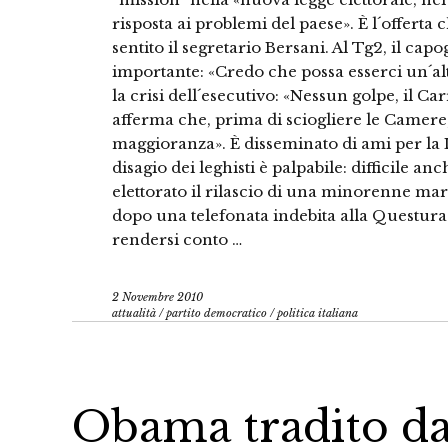
risposta ai problemi del paese». È l´offerta
sentito il segretario Bersani. Al Tg2, il c
importante: «Credo che possa esserci un´al
la crisi dell´esecutivo: «Nessun golpe, il C
afferma che, prima di sciogliere le Camere, 
maggioranza». È disseminato di ami per la Le
disagio dei leghisti è palpabile: difficile an
elettorato il rilascio di una minorenne ma
dopo una telefonata indebita alla Questura
rendersi conto …
2 Novembre 2010
attualità
/
partito democratico
/
politica italiana
Obama tradito dall