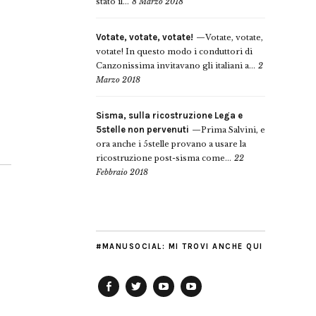
stato il...
8 Marzo 2018
Votate, votate, votate!
Votate, votate,
votate! In questo modo i conduttori di
Canzonissima invitavano gli italiani a...
2
Marzo 2018
Sisma, sulla ricostruzione Lega e
5stelle non pervenuti
Prima Salvini, e
ora anche i 5stelle provano a usare la
ricostruzione post-sisma come...
22
Febbraio 2018
#MANUSOCIAL: MI TROVI ANCHE QUI
Facebook
Twitter
YouTube
YouTube
Manu
PD