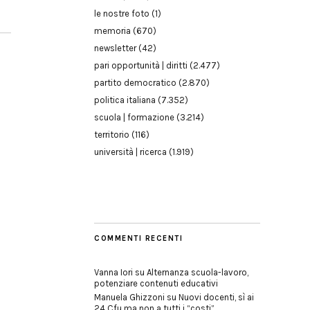
le nostre foto
(1)
memoria
(670)
newsletter
(42)
pari opportunità | diritti
(2.477)
partito democratico
(2.870)
politica italiana
(7.352)
scuola | formazione
(3.214)
territorio
(116)
università | ricerca
(1.919)
COMMENTI RECENTI
Vanna Iori
su
Alternanza scuola-lavoro,
potenziare contenuti educativi
Manuela Ghizzoni
su
Nuovi docenti, sì ai
24 Cfu ma non a tutti i “costi”