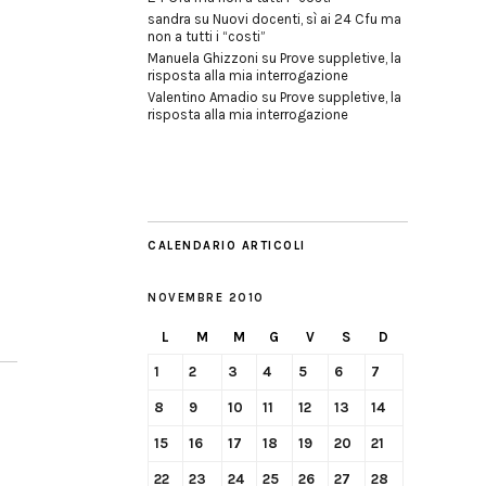
sandra
su
Nuovi docenti, sì ai 24 Cfu ma
non a tutti i “costi”
Manuela Ghizzoni
su
Prove suppletive, la
risposta alla mia interrogazione
Valentino Amadio
su
Prove suppletive, la
risposta alla mia interrogazione
CALENDARIO ARTICOLI
NOVEMBRE 2010
L
M
M
G
V
S
D
1
2
3
4
5
6
7
8
9
10
11
12
13
14
15
16
17
18
19
20
21
22
23
24
25
26
27
28