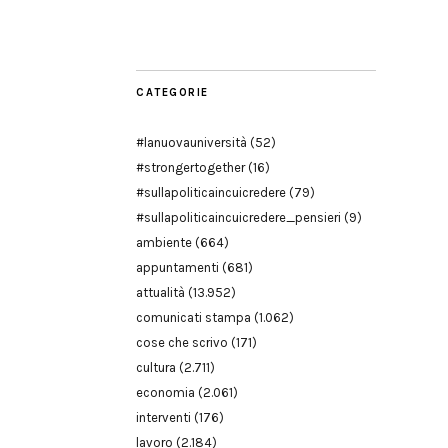
Modena
CATEGORIE
#lanuovauniversità
(52)
#strongertogether
(16)
#sullapoliticaincuicredere
(79)
#sullapoliticaincuicredere_pensieri
(9)
ambiente
(664)
appuntamenti
(681)
attualità
(13.952)
comunicati stampa
(1.062)
cose che scrivo
(171)
cultura
(2.711)
economia
(2.061)
interventi
(176)
lavoro
(2.184)