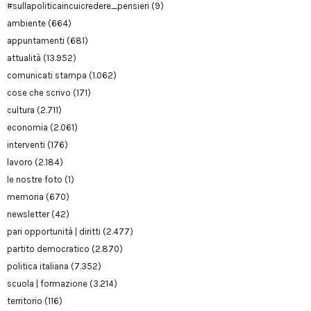
#sullapoliticaincuicredere_pensieri
(9)
ambiente
(664)
appuntamenti
(681)
attualità
(13.952)
comunicati stampa
(1.062)
cose che scrivo
(171)
cultura
(2.711)
economia
(2.061)
interventi
(176)
lavoro
(2.184)
le nostre foto
(1)
memoria
(670)
newsletter
(42)
pari opportunità | diritti
(2.477)
partito democratico
(2.870)
politica italiana
(7.352)
scuola | formazione
(3.214)
territorio
(116)