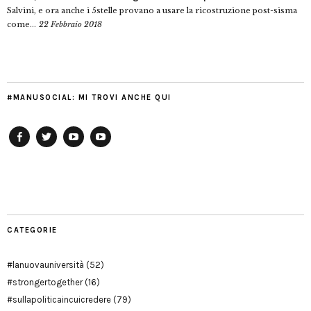
Salvini, e ora anche i 5stelle provano a usare la ricostruzione post-sisma
come...
22 Febbraio 2018
#MANUSOCIAL: MI TROVI ANCHE QUI
Facebook
Twitter
YouTube
YouTube
Manu
PD
Modena
CATEGORIE
#lanuovauniversità
(52)
#strongertogether
(16)
#sullapoliticaincuicredere
(79)