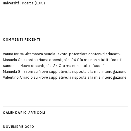
università | ricerca
(1.919)
COMMENTI RECENTI
Vanna Iori
su
Alternanza scuola-lavoro, potenziare contenuti educativi
Manuela Ghizzoni
su
Nuovi docenti, sì ai 24 Cfu ma non a tutti i “costi”
sandra
su
Nuovi docenti, sì ai 24 Cfu ma non a tutti i “costi”
Manuela Ghizzoni
su
Prove suppletive, la risposta alla mia interrogazione
Valentino Amadio
su
Prove suppletive, la risposta alla mia interrogazione
CALENDARIO ARTICOLI
NOVEMBRE 2010