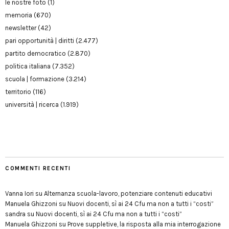
le nostre foto
(1)
memoria
(670)
newsletter
(42)
pari opportunità | diritti
(2.477)
partito democratico
(2.870)
politica italiana
(7.352)
scuola | formazione
(3.214)
territorio
(116)
università | ricerca
(1.919)
COMMENTI RECENTI
Vanna Iori
su
Alternanza scuola-lavoro, potenziare contenuti educativi
Manuela Ghizzoni
su
Nuovi docenti, sì ai 24 Cfu ma non a tutti i “costi”
sandra
su
Nuovi docenti, sì ai 24 Cfu ma non a tutti i “costi”
Manuela Ghizzoni
su
Prove suppletive, la risposta alla mia interrogazione