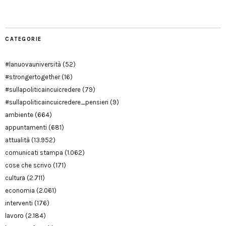
CATEGORIE
#lanuovauniversità
(52)
#strongertogether
(16)
#sullapoliticaincuicredere
(79)
#sullapoliticaincuicredere_pensieri
(9)
ambiente
(664)
appuntamenti
(681)
attualità
(13.952)
comunicati stampa
(1.062)
cose che scrivo
(171)
cultura
(2.711)
economia
(2.061)
interventi
(176)
lavoro
(2.184)