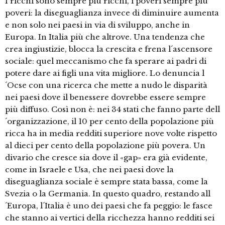
I ricchi sono sempre più ricchi, i poveri sempre più
poveri: la diseguaglianza invece di diminuire aumenta
e non solo nei paesi in via di sviluppo, anche in
Europa. In Italia più che altrove. Una tendenza che
crea ingiustizie, blocca la crescita e frena l´ascensore
sociale: quel meccanismo che fa sperare ai padri di
potere dare ai figli una vita migliore. Lo denuncia l
´Ocse con una ricerca che mette a nudo le disparità
nei paesi dove il benessere dovrebbe essere sempre
più diffuso. Così non è: nei 34 stati che fanno parte dell
´organizzazione, il 10 per cento della popolazione più
ricca ha in media redditi superiore nove volte rispetto
al dieci per cento della popolazione più povera. Un
divario che cresce sia dove il «gap» era già evidente,
come in Israele e Usa, che nei paesi dove la
diseguaglianza sociale è sempre stata bassa, come la
Svezia o la Germania. In questo quadro, restando all
´Europa, l´Italia è uno dei paesi che fa peggio: le fasce
che stanno ai vertici della ricchezza hanno redditi sei