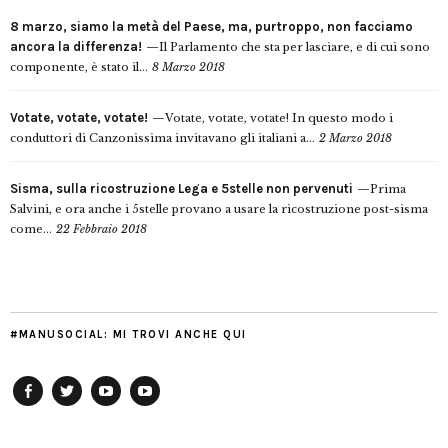
8 marzo, siamo la metà del Paese, ma, purtroppo, non facciamo
ancora la differenza!
Il Parlamento che sta per lasciare, e di cui sono
componente, è stato il...
8 Marzo 2018
Votate, votate, votate!
Votate, votate, votate! In questo modo i
conduttori di Canzonissima invitavano gli italiani a...
2 Marzo 2018
Sisma, sulla ricostruzione Lega e 5stelle non pervenuti
Prima
Salvini, e ora anche i 5stelle provano a usare la ricostruzione post-sisma
come...
22 Febbraio 2018
#MANUSOCIAL: MI TROVI ANCHE QUI
Facebook
Twitter
YouTube
YouTube
Manu
PD
Modena