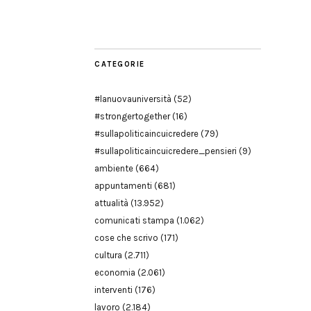
Modena
CATEGORIE
#lanuovauniversità
(52)
#strongertogether
(16)
#sullapoliticaincuicredere
(79)
#sullapoliticaincuicredere_pensieri
(9)
ambiente
(664)
appuntamenti
(681)
attualità
(13.952)
comunicati stampa
(1.062)
cose che scrivo
(171)
cultura
(2.711)
economia
(2.061)
interventi
(176)
lavoro
(2.184)