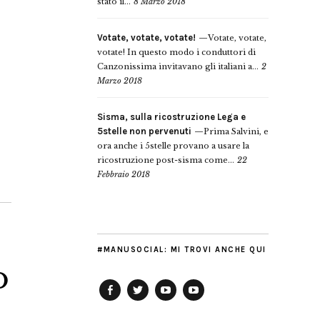
stato il...
8 Marzo 2018
Votate, votate, votate!
Votate, votate,
votate! In questo modo i conduttori di
Canzonissima invitavano gli italiani a...
2
Marzo 2018
Sisma, sulla ricostruzione Lega e
5stelle non pervenuti
Prima Salvini, e
ora anche i 5stelle provano a usare la
ricostruzione post-sisma come...
22
Febbraio 2018
#MANUSOCIAL: MI TROVI ANCHE QUI
o
Facebook
Twitter
YouTube
YouTube
Manu
PD