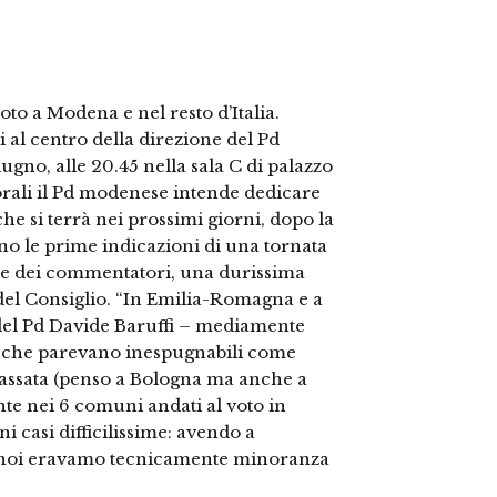
oto a Modena e nel resto d’Italia.
 al centro della direzione del Pd
no, alle 20.45 nella sala C di palazzo
ttorali il Pd modenese intende dedicare
 si terrà nei prossimi giorni, dopo la
o le prime indicazioni di una tornata
me dei commentatori, una durissima
 del Consiglio. “In Emilia-Romagna e a
 del Pd Davide Baruffi – mediamente
à che parevano inespugnabili come
passata (penso a Bologna ma anche a
nte nei 6 comuni andati al voto in
i casi difficilissime: avendo a
o, noi eravamo tecnicamente minoranza