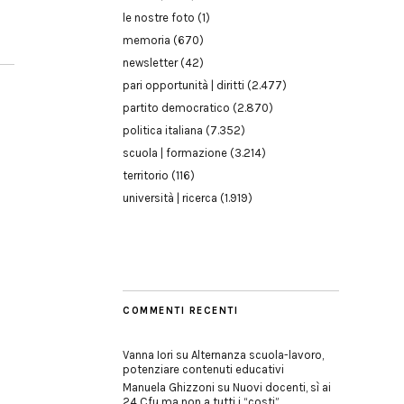
le nostre foto
(1)
memoria
(670)
newsletter
(42)
pari opportunità | diritti
(2.477)
partito democratico
(2.870)
politica italiana
(7.352)
scuola | formazione
(3.214)
territorio
(116)
università | ricerca
(1.919)
COMMENTI RECENTI
Vanna Iori
su
Alternanza scuola-lavoro,
potenziare contenuti educativi
Manuela Ghizzoni
su
Nuovi docenti, sì ai
24 Cfu ma non a tutti i “costi”