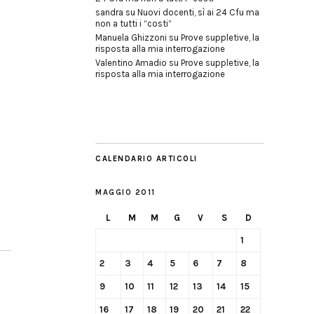
sandra
su
Nuovi docenti, sì ai 24 Cfu ma
non a tutti i “costi”
Manuela Ghizzoni
su
Prove suppletive, la
risposta alla mia interrogazione
Valentino Amadio
su
Prove suppletive, la
risposta alla mia interrogazione
CALENDARIO ARTICOLI
MAGGIO 2011
L
M
M
G
V
S
D
1
2
3
4
5
6
7
8
9
10
11
12
13
14
15
16
17
18
19
20
21
22